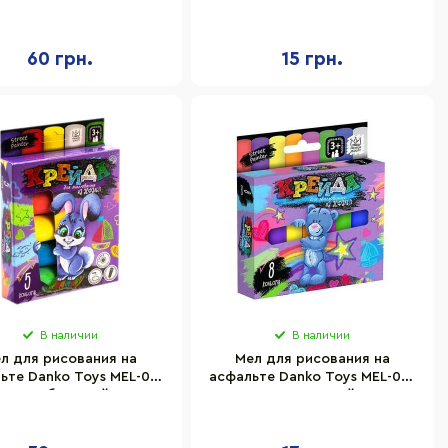
6U 12 шт, большой
маленький
60 грн.
15 грн.
В наличии
В наличии
л для рисования на
Мел для рисования на
ьте Danko Toys MEL-01-
асфальте Danko Toys MEL-02-
 5 шт, большой, Укр
02U 8 шт, тонкий, Укр