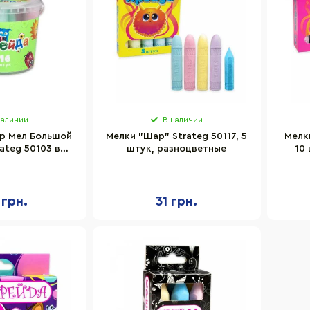
наличии
В наличии
р Мел Большой
Мелки "Шар" Strateg 50117, 5
Мелк
ateg 50103 в
штук, разноцветные
10
 16 шт
 грн.
31 грн.