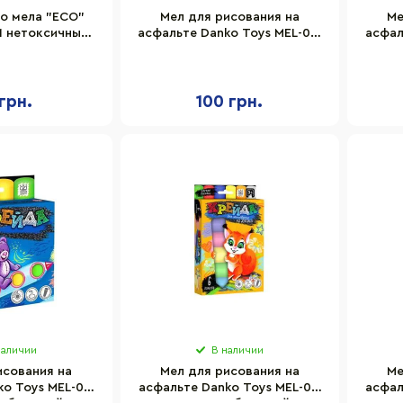
о мела "ECO"
Мел для рисования на
Ме
1 нетоксичный,
асфальте Danko Toys MEL-03-
асфал
0 шт
01U 16 шт, в ведре
грн.
100 грн.
наличии
В наличии
исования на
Мел для рисования на
Ме
o Toys MEL-01-
асфальте Danko Toys MEL-01-
асфал