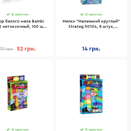
В наличии
В наличии
ор белого мела Bambi
Мелки "Маленький круглый"
2 нетоксичный, 100 шт
Strateg 50104, 8 штук,
(93352)
разноцветные
52 грн.
14 грн.
70 грн.
В наличии
В наличии