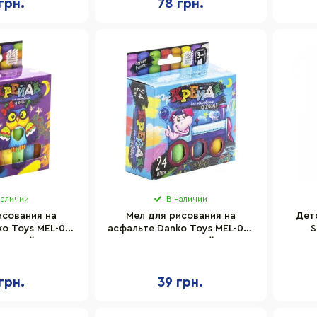
грн.
78 грн.
наличии
В наличии
исования на
Мел для рисования на
Дет
o Toys MEL-02-
асфальте Danko Toys MEL-02-
S
 тонкий, Укр
05U 24 шт, тонкий, Укр
грн.
39 грн.