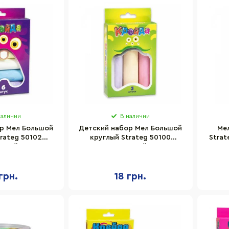
наличии
В наличии
р Мел Большой
Детский набор Мел Большой
Ме
rateg 50102
круглый Strateg 50100
Strat
тный 6 шт
разноцветный 3 шт
грн.
18 грн.