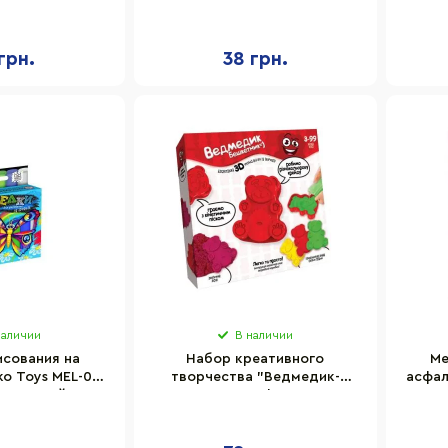
, большой
04U 6 шт, большой
0
грн.
38 грн.
наличии
В наличии
исования на
Набор креативного
Ме
o Toys MEL-02-
творчества "Ведмедик-
асфал
т, тонкий
Бешкетник" Danko Toys MSH-
03U
01-01U укр