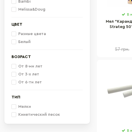
Bambi
Melissa&Doug
В 
Мел "Каран
ЦВЕТ
Strateg 50
Разные цвета
Белый
57 грн.
ВОЗРАСТ
От 8-ми лет
От 3-х лет
От 6-ти лет
ТИП
Мелки
Кинетический песок
В 