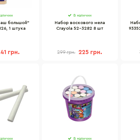
наличии
В наличии
даш большой"
Набор воскового мела
Наб
126, 1 штука
Crayola 52-3282 8 шт
9335
41 грн.
225 грн.
299 грн.
наличии
В наличии