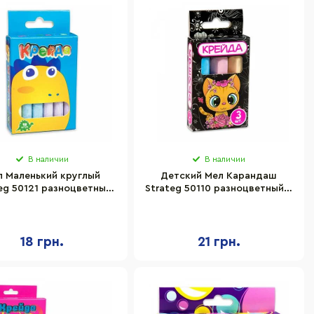
В наличии
В наличии
л Маленький круглый
Детский Мел Карандаш
eg 50121 разноцветный
Strateg 50110 разноцветный 3
12 шт
шт
18 грн.
21 грн.