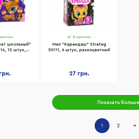
наличии
В наличии
рат школьный"
Мел "Карандаш" Strateg
14, 12 штук,
50111, 6 штук, разноцветный
цветные
грн.
27 грн.
Показать больш
1
2
→