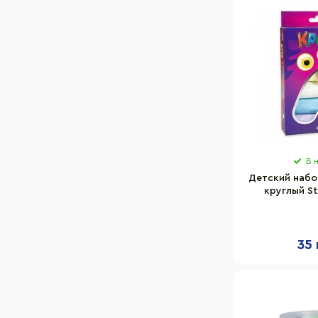
В 
Детский набо
круглый St
разноцве
35 