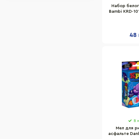
Набор белог
Bambi KRD-10
10
48 
В 
Мел для р
асфальте Dank