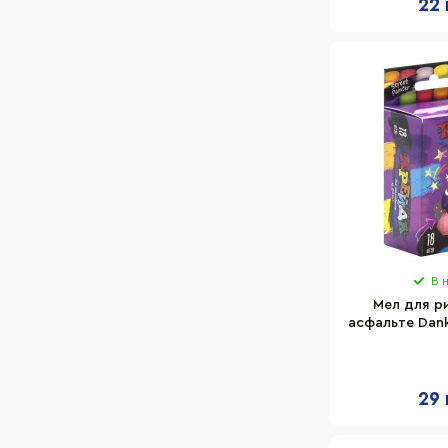
22 
В 
Мел для р
асфальте Dank
04U 18 шт,
29 