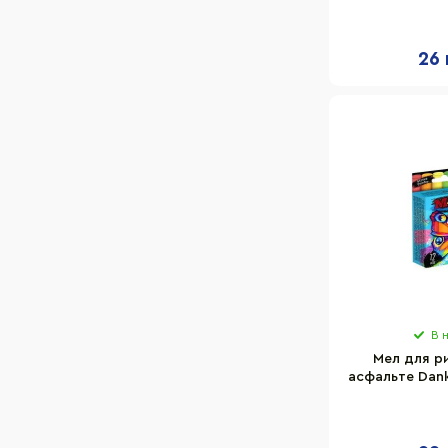
02U 4 шт
26 
В 
Мел для р
асфальте Dank
03U 12 ш