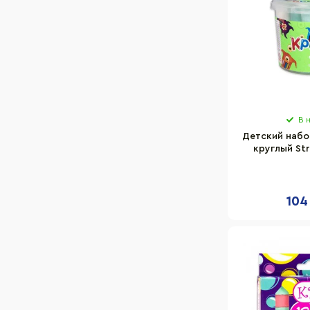
В 
Детский набо
круглый Str
ведре
104