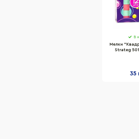
В 
Мелки "Квад
Strateg 501
разно
35 