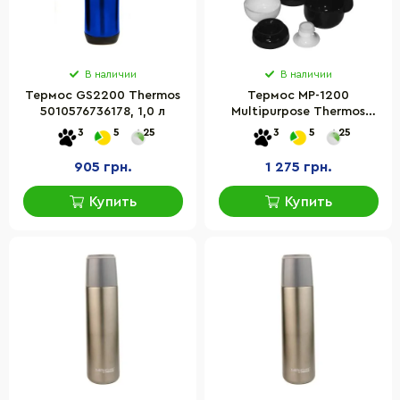
В наличии
В наличии
Термос GS2200 Thermos
Термос MP-1200
5010576736178, 1,0 л
Multipurpose Thermos
5010576137265, 1,2 л
3
5
25
3
5
25
905 грн.
1 275 грн.
Купить
Купить