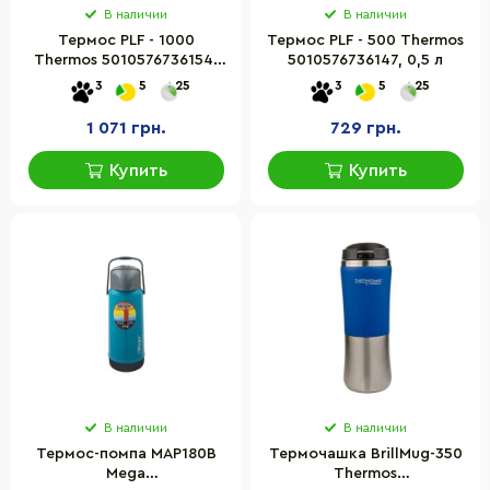
В наличии
В наличии
Термос PLF - 1000
Термос PLF - 500 Thermos
Thermos 5010576736154,
5010576736147, 0,5 л
1.0 л
3
5
25
3
5
25
1 071 грн.
729 грн.
Купить
Купить
В наличии
В наличии
Термос-помпа МАР180В
Термочашка BrillMug-350
Mega
Thermos