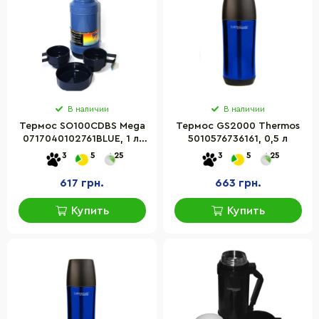
В наличии
В наличии
Термос SO100CDBS Mega
Термос GS2000 Thermos
0717040102761BLUE, 1 л,
5010576736161, 0,5 л
синий
3
5
25
3
5
25
617 грн.
663 грн.
Купить
Купить