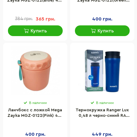
Zayka MGZ-0122(Blue) 430
Zayka MGZ-0122(Green)
мл
430 мл
384 грн.
365 грн.
400 грн.
Купить
Купить
В наличии
В наличии
Ланчбокс с ложкой Mega
Термокружка Ranger Lux
Zayka MGZ-0122(Pink) 430
0,48 л черно-синий RA
мл
9929
400 грн.
449 грн.