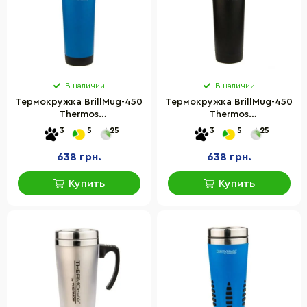
В наличии
В наличии
Термокружка BrillMug-450
Термокружка BrillMug-450
Thermos
Thermos
5010576137739BLUE, 0,45
5010576137739BLACK, 0,45
3
5
25
3
5
25
л, синяя
л, черная
638 грн.
638 грн.
Купить
Купить