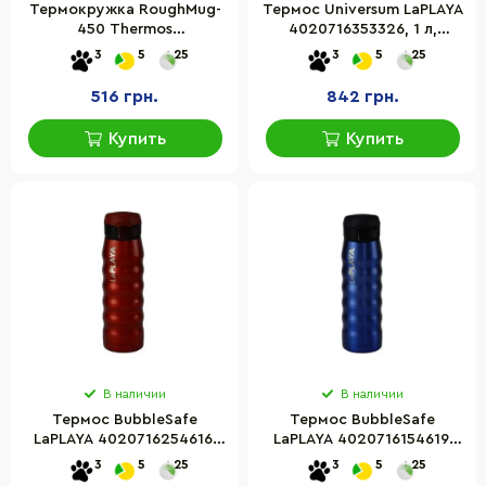
Термокружка RoughMug-
Термос Universum LaPLAYA
450 Thermos
4020716353326, 1 л,
5010576266293GREY, 0,4 л
медный
3
5
25
3
5
25
516 грн.
842 грн.
Купить
Купить
В наличии
В наличии
Термос BubbleSafe
Термос BubbleSafe
LaPLAYA 4020716254616,
LaPLAYA 4020716154619,
0,5 л, красный
0,5 л, синий
3
5
25
3
5
25