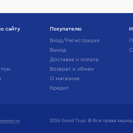
по сайту
Покупателю
И
Вход/Регистрация
П
Выход
С
Доставка и оплата
птом
Возврат и обмен
а
О магазине
Кредит
2026 Good Toys. © Все права защи
иальности