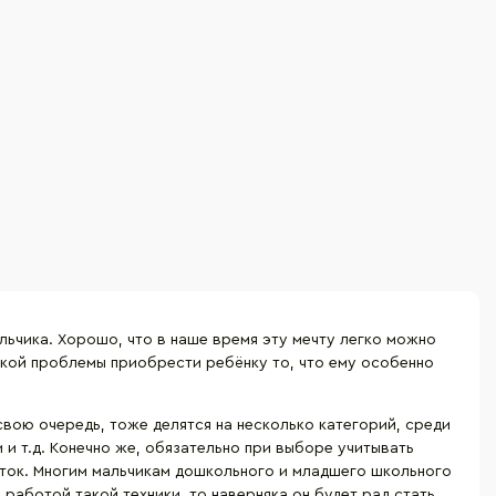
льчика. Хорошо, что в наше время эту мечту легко можно
какой проблемы приобрести ребёнку то, что ему особенно
вою очередь, тоже делятся на несколько категорий, среди
 и т.д. Конечно же, обязательно при выборе учитывать
деток. Многим мальчикам дошкольного и младшего школьного
работой такой техники, то наверняка он будет рад стать