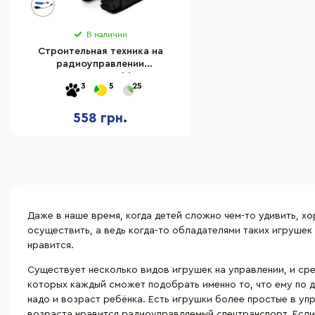
В наличии
Строительная техника на
радиоуправлении
"Экскаватор" Bambi 955-199
3
5
25
558 грн.
Даже в наше время, когда детей сложно чем-то удивить, х
осуществить, а ведь когда-то обладателями таких игрушек
нравится.
Существует несколько видов игрушек на управлении, и сре
которых каждый сможет подобрать именно то, что ему по д
надо и возраст ребёнка. Есть игрушки более простые в уп
возраста нравится радиоуправляемый спецтранспорт. Если 