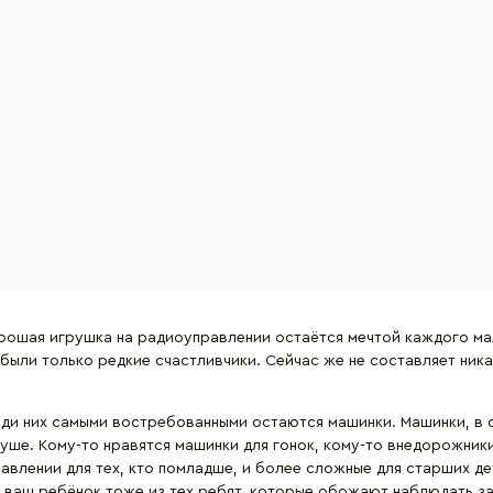
орошая игрушка на радиоуправлении остаётся мечтой каждого ма
 были только редкие счастливчики. Сейчас же не составляет ни
ди них самыми востребованными остаются машинки. Машинки, в с
уше. Кому-то нравятся машинки для гонок, кому-то внедорожники
равлении для тех, кто помладше, и более сложные для старших 
ваш ребёнок тоже из тех ребят, которые обожают наблюдать за 