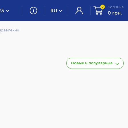
Корзина
0
25
RU
0 грн.
правлении
Новые и популярные