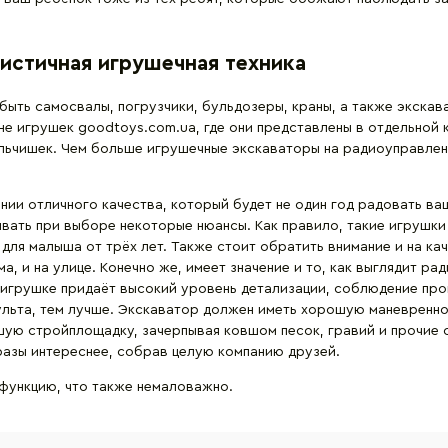
истичная игрушечная техника
быть самосвалы, погрузчики, бульдозеры, краны, а также экска
ине игрушек goodtoys.com.ua, где они представлены в отдельной
льчишек. Чем больше игрушечные экскаваторы на радиоуправлени
ии отличного качества, который будет не один год радовать ва
вать при выборе некоторые нюансы. Как правило, такие игрушки 
ля малыша от трёх лет. Также стоит обратить внимание и на кач
а, и на улице. Конечно же, имеет значение и то, как выглядит р
ь игрушке придаёт высокий уровень детализации, соблюдение про
льта, тем лучше. Экскаватор должен иметь хорошую маневренно
шую стройплощадку, зачерпывая ковшом песок, гравий и прочие с
 разы интереснее, собрав целую компанию друзей.
функцию, что также немаловажно.