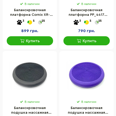
В наличии
В наличии
Балансировочная
Балансировочная
платформа Cornix XR-
платформа PP_4417
0445 круглая,
PowerPlay PP_4417
3
5
25
3
5
25
пластиковая, Синий/
круглая, деревянная
Серый
899 грн.
790 грн.
Купить
Купить
В наличии
В наличии
Балансировочная
Балансировочная
подушка массажная
подушка массажная