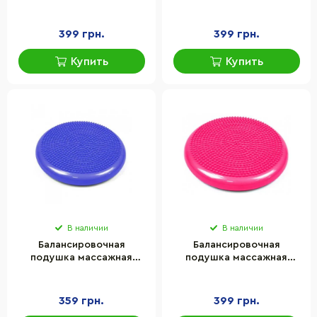
Cushion-2 EasyFit EF-1841-
Cushion-2 EasyFit EF-1841-
BK, черная
V, фиолетовая
399 грн.
399 грн.
Купить
Купить
В наличии
В наличии
Балансировочная
Балансировочная
подушка массажная
подушка массажная
EasyFit EF-1840-Bl синий
EasyFit EF-1840-P розовый
359 грн.
399 грн.