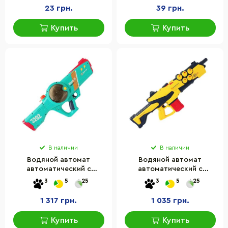
23 грн.
39 грн.
Купить
Купить
В наличии
В наличии
Водяной автомат
Водяной автомат
автоматический с
автоматический с
аккумулятором
аккумулятором
3
5
25
3
5
25
"DOLPHIN" Bambi 3202A,
"OCTOPUS" Bambi
Зеленый
3201A(Yellow)
1 317 грн.
1 035 грн.
Купить
Купить