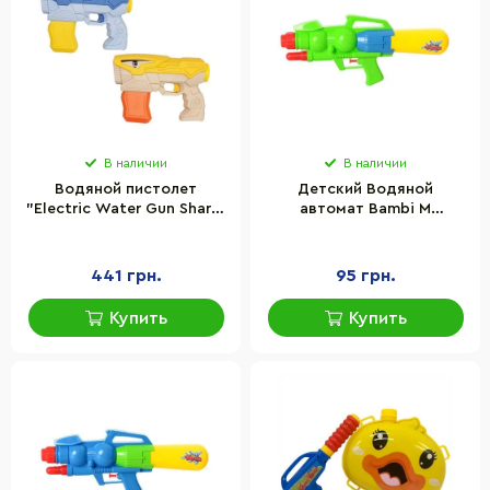
В наличии
В наличии
Водяной пистолет
Детский Водяной
"Electric Water Gun Shark"
автомат Bambi M
Bambi X2-BC на
2814(Green) помпа,
аккумуляторе
размер средний, 34,5 см
441 грн.
95 грн.
Купить
Купить