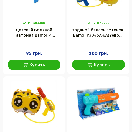
В наличии
В наличии
Детский Водяной
Водяной баллон "Утенок"
автомат Bambi M
Bambi P3045A-6A(Yellow)
2814(Blue) помпа, размер
размер 21 см
средний, 34,5 см
95 грн.
200 грн.
Купить
Купить