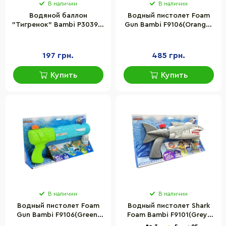
В наличии
В наличии
Водяной баллон
Водный пистолет Foam
"Тигренок" Bambi P3039A-
Gun Bambi F9106(Orange)
1A(Yellow) размер 21 см
стреляет пеной,
дальность 3-4 метра
197 грн.
485 грн.
Купить
Купить
В наличии
В наличии
Водный пистолет Foam
Водный пистолет Shark
Gun Bambi F9106(Green)
Foam Bambi F9101(Grey)
стреляет пеной,
стреляет пеной,