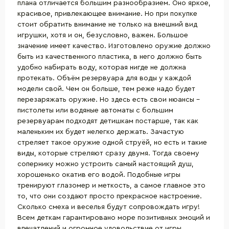
плана отличается большим разнообразием. Оно яркое,
красивое, привлекающее внимание. Но при покупке
стоит обратить внимание не только на внешний вид
игрушки, хотя и он, безусловно, важен. Большое
значение имеет качество. Изготовлено оружие должно
быть из качественного пластика, в него должно быть
удобно набирать воду, которая нигде не должна
протекать. Объём резервуара для воды у каждой
модели свой. Чем он больше, тем реже надо будет
перезаряжать оружие. Но здесь есть свои нюансы –
пистолеты или водяные автоматы с большим
резервуарам подходят детишкам постарше, так как
маленьким их будет нелегко держать. Зачастую
стреляет такое оружие одной струёй, но есть и такие
виды, которые стреляют сразу двумя. Тогда своему
сопернику можно устроить самый настоящий душ,
хорошенько окатив его водой. Подобные игры
тренируют глазомер и меткость, а самое главное это
то, что они создают просто прекрасное настроение.
Сколько смеха и веселья будут сопровождать игру!
Всем деткам гарантировано море позитивных эмоций и
впечатлений и огромное удовольствие от игры.