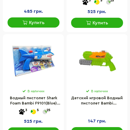
3
5
25
дальность 3-4 метра
дальность 4-5 метров
485 грн.
525 грн.
Купить
Купить
В наличии
В наличии
Водный пистолет Shark
Детский игровой Водный
Foam Bambi F9101(Blue)
пистолет Bambi
стреляет пеной,
527(Green) пластик,
3
5
25
дальность 4-5 метров
28х16х4 см
147 грн.
525 грн.