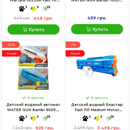
Warfare 56220R Fast Fill
WATER GUN Bambi 1005C,
Small
на аккумуляторе
3
5
25
459 грн.
649 грн.
648 грн.
Купить
Купить
-36%
-1%
Акция
Акция
В наличии
В наличии
Детский водяной автомат
Детский водный бластер
WATER GUN Bambi 8005C,
Fast Fill Medium Motor
на аккумуляторе
Soaker X-Shot Zuru 118159
3
5
25
3
5
25
1 245 грн.
805 грн.
3 499 грн.
3 498 грн.