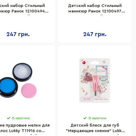
ский набор Стильный
Детский набор Стильный
икюр Ранок 12100494
маникюр Ранок 12100497
оранжевый
желтый
247 грн.
247 грн.
В наличии
В наличии
ие пудровые мелки для
Детский блеск для губ
лос Lukky T11916 со
"Мерцающее сияние" Lukky