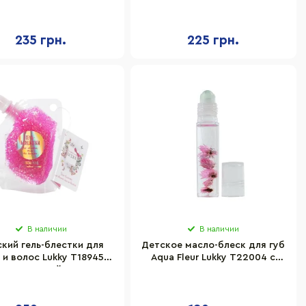
спонжем, голубой
T18883 нежно-розовый
235 грн.
225 грн.
В наличии
В наличии
кий гель-блестки для
Детское масло-блеск для губ
 и волос Lukky T18945
Aqua Fleur Lukky T22004 с
розовый
розовыми цветами