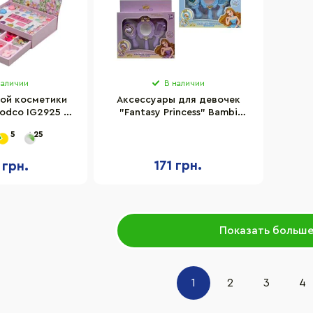
наличии
В наличии
ой косметики
Аксессуары для девочек
odco IG2925 с
"Fantasy Princess" Bambi
м ящичком
C8824 зеркало, прическа
5
25
171 грн.
 грн.
Показать больш
1
2
3
4