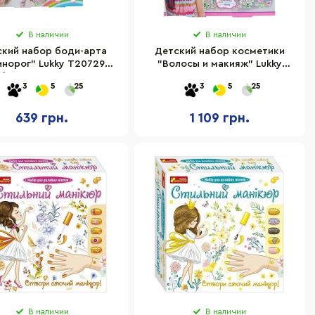
В наличии
В наличии
кий набор боди-арта
Детский набор коcметики
инорог" Lukky T20729
"Волосы и макияж" Lukky
фареты с рисунками
T20727 палетка 5 цветов
3
5
25
3
5
25
639 грн.
1 109 грн.
В наличии
В наличии