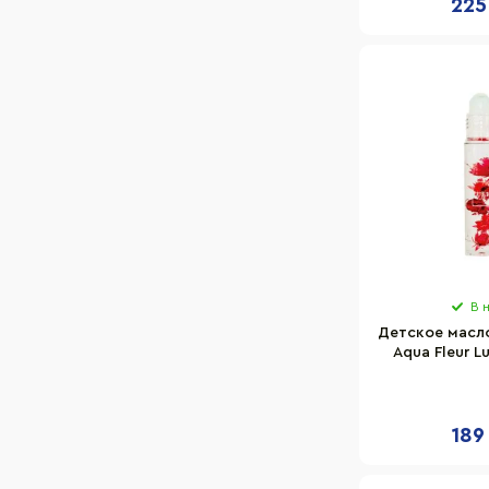
225
В 
Детское масло
Aqua Fleur L
красным
189