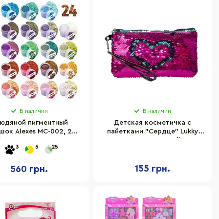
В наличии
В наличии
юдяной пигментный
Детская косметичка с
шок Alexes MC-002, 24
пайетками "Сердце" Lukky
банки по 2,8 грамм
T16302 розовый
3
5
25
155 грн.
560 грн.