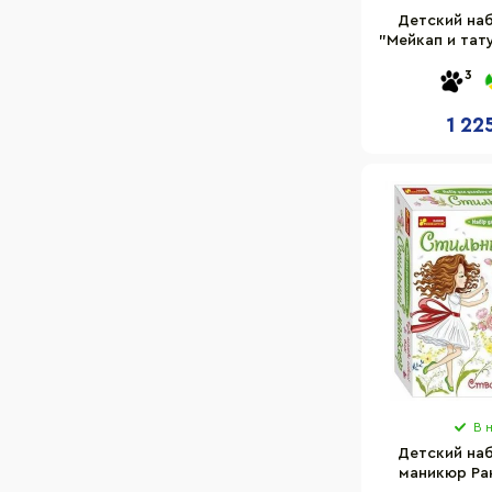
Детский на
"Мейкап и тат
палетка
3
1 22
В 
Детский на
маникюр Ра