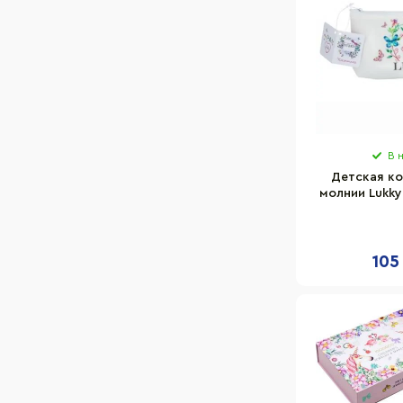
В 
Детская ко
молнии Lukky
105