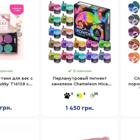
наличии
В наличии
тени для век с
Перламутровый пигмент
Сл
ukky T16128 с
хамелеон Chameleon Mica
поро
катором
Powder Alexes HM-001, 16
3
5
25
цветов
 грн.
1 450 грн.