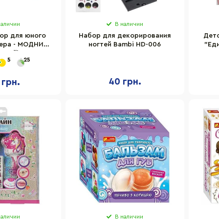
наличии
В наличии
ор для юного
Набор для декорирования
Детс
тера - МОДНИЦА
ногтей Bambi HD-006
"Ед
огтей) 014975S
тра
5
25
40 грн.
 грн.
наличии
В наличии