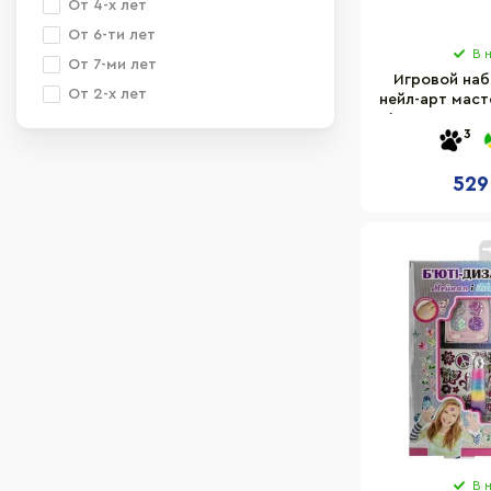
От 4-х лет
От 6-ти лет
В 
От 7-ми лет
Игровой наб
От 2-х лет
нейл-арт мас
(декор для н
3
529
В 