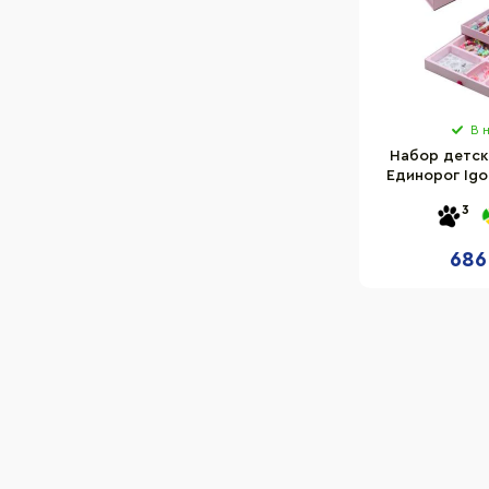
В 
Набор детск
Единорог Igo
выдвижны
3
686