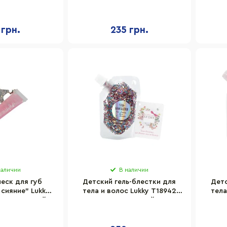
лловый
спонжем, фиолетовый
 грн.
235 грн.
наличии
В наличии
еск для губ
Детский гель-блестки для
Детс
сияние" Lukky
тела и волос Lukky T18942
тела
но-сиреневый
разноцветный