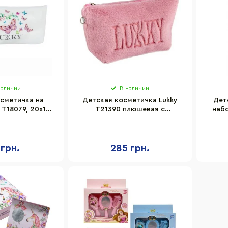
наличии
В наличии
сметичка на
Детская косметичка Lukky
Дет
 T18079, 20х10
T21390 плюшевая с
набо
см
логотипом
 грн.
285 грн.