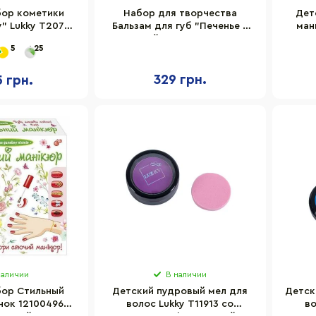
бор кометики
Набор для творчества
Дет
у" Lukky T20723
Бальзам для губ "Печенье с
ман
 4 цвета
корицей" Ранок 15130044
5
25
329 грн.
5 грн.
наличии
В наличии
бор Стильный
Детский пудровый мел для
Детск
нок 12100496
волос Lukky T11913 со
во