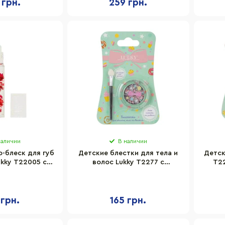
 грн.
259 грн.
наличии
В наличии
-блеск для губ
Детские блестки для тела и
Детск
ukky T22005 с
волос Lukky T2277 с
T22
и цветами
аппликатором
 грн.
165 грн.