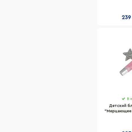
кора
239
В 
Детский бл
"Мерцающее 
T18884 неж