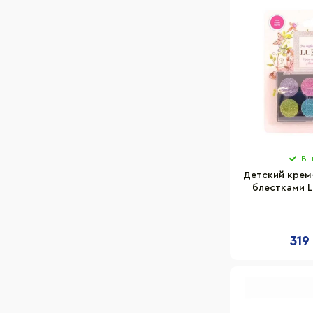
В 
Детский крем-
блестками L
аппли
319