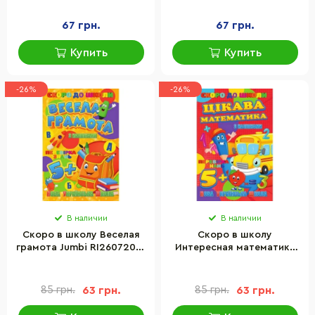
украинском языке
украинском языке
67 грн.
67 грн.
Купить
Купить
Скидка!
Скидка!
-26%
-26%
В наличии
В наличии
Скоро в школу Веселая
Скоро в школу
грамота Jumbi RI26072001
Интересная математика
с наклейками
Jumbi RI26072003 с
наклейками
85 грн.
63 грн.
85 грн.
63 грн.