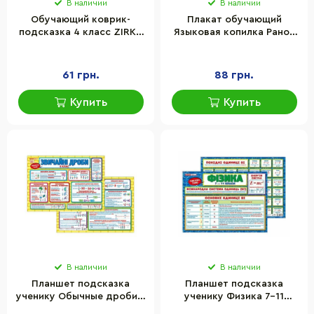
В наличии
В наличии
Обучающий коврик-
Плакат обучающий
подсказка 4 класс ZIRKA
Языковая копилка Ранок
129051 А3
10104234 на украинском
языке
61 грн.
88 грн.
Купить
Купить
В наличии
В наличии
Планшет подсказка
Планшет подсказка
ученику Обычные дроби 5
ученику Физика 7-11
класс Ранок 10104265 на
классы Ранок 10104274 на