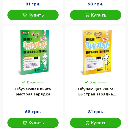
и вычитание" ZIRKA
проценты" ZIRKA 140736
81 грн.
68 грн.
140739 Укр
Укр
Купить
Купить
В наличии
В наличии
Обучающая книга
Обучающая книга
Быстрая зарядка
Быстрая зарядка
школьными знаниями
школьными знаниями
"Математика Меры и
"Математика Умножение
величины" ZIRKA 140738
и деление" ZIRKA 140737
68 грн.
81 грн.
Укр
Укр
Купить
Купить