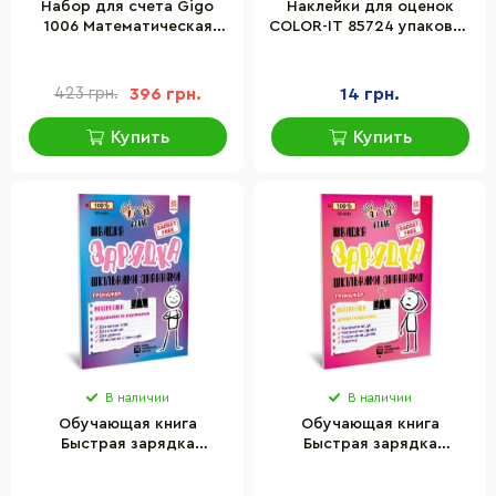
Набор для счета Gigo
Наклейки для оценок
1006 Математическая
COLOR-IT 85724 упаковка
линейка
10 листов
423 грн.
396 грн.
14 грн.
Купить
Купить
В наличии
В наличии
Обучающая книга
Обучающая книга
Быстрая зарядка
Быстрая зарядка
школьными знаниями
школьными знаниями
"Математика Добавление
"Математика Дроби и