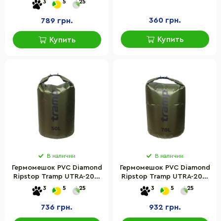
3
5
25
360 грн.
789 грн.
Купить
Купить
В наличии
В наличии
Гермомешок PVC Diamond
Гермомешок PVC Diamond
Ripstop Tramp UTRA-208-
Ripstop Tramp UTRA-209-
olive, Оливковый 50 л
olive, Оливковый 70 л
3
5
25
3
5
25
736 грн.
932 грн.