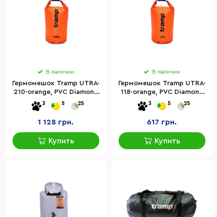
В наличии
В наличии
Гермомешок Tramp UTRA-
Гермомешок Tramp UTRA-
210-orange, PVC Diamond
118-orange, PVC Diamond
Ripstop 100 л
Ripstop 25 л
3
5
25
3
5
25
1 128 грн.
617 грн.
Купить
Купить