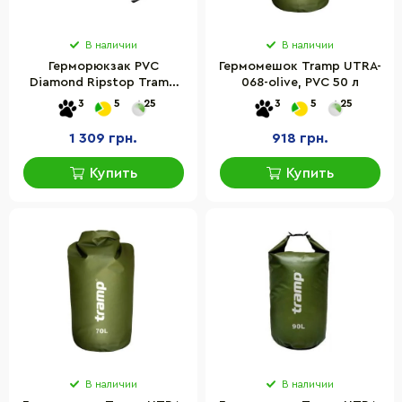
В наличии
В наличии
Герморюкзак PVC
Гермомешок Tramp UTRA-
Diamond Ripstop Tramp
068-olive, PVC 50 л
UTRA-257-olive 40 л
3
5
25
3
5
25
1 309 грн.
918 грн.
Купить
Купить
В наличии
В наличии