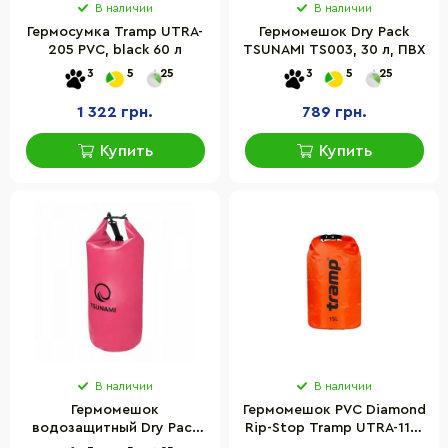
В наличии
В наличии
Гермосумка Tramp UTRA-
Гермомешок Dry Pack
205 PVC, black 60 л
TSUNAMI TS003, 30 л, ПВХ
3
5
25
3
5
25
1 322 грн.
789 грн.
Купить
Купить
В наличии
В наличии
Гермомешок
Гермомешок PVC Diamond
водозащитный Dry Pack
Rip-Stop Tramp UTRA-112-
TSUNAMI TS004, 30 л
orange, Оранжевый 15 л