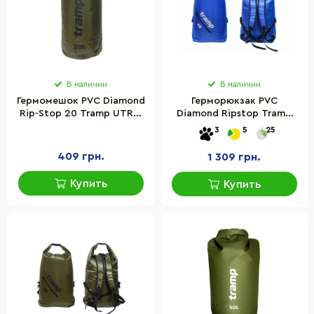
В наличии
В наличии
Гермомешок PVC Diamond
Герморюкзак PVC
Rip-Stop 20 Tramp UTRA-
Diamond Ripstop Tramp
113-olive, Оливковый 20 л
UTRA-257-blue 40 л
3
5
25
409 грн.
1 309 грн.
Купить
Купить