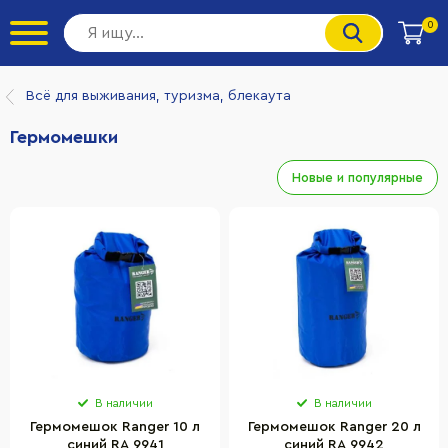
0
Всё для выживания, туризма, блекаута
Гермомешки
Новые и популярные
В наличии
В наличии
Гермомешок Ranger 10 л
Гермомешок Ranger 20 л
синий RA 9941
синий RA 9942