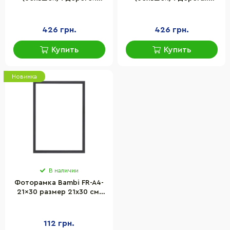
сыночек (у) 230011
доченька (у) 230012
426 грн.
426 грн.
Купить
Купить
Новинка
В наличии
Фоторамка Bambi FR-A4-
21x30 размер 21х30 см,
стекло с двп
112 грн.