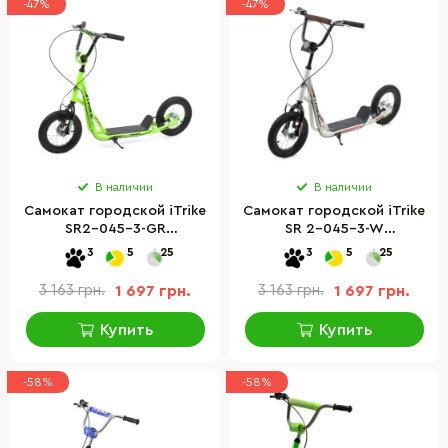
-47%
-47%
В наличии
В наличии
Самокат городской iTrike
Самокат городской iTrike
SR2-045-3-GR
SR 2-045-3-W
подростковый
подростковый
3
5
25
3
5
25
3 163 грн.
1 697 грн.
3 163 грн.
1 697 грн.
Купить
Купить
-58%
-58%