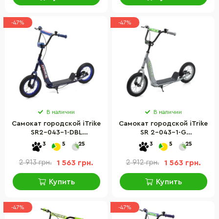
-47%
-47%
В наличии
В наличии
Самокат городской iTrike
Самокат городской iTrike
SR2-043-1-DBL
SR 2-043-1-G
подростковый
подростковый
3
5
25
3
5
25
2 913 грн.
1 563 грн.
2 912 грн.
1 563 грн.
Купить
Купить
-47%
-47%