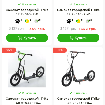
В наличии
В наличии
Самокат городской iTrike
Самокат городской iTrike
SR 2-043-2-G
SR 2-043-2-W
подростковый
подростковый
3
5
25
3
5
25
3 127 грн.
1 342 грн.
3 127 грн.
1 342 грн.
Купить
Купить
-58%
-47%
В наличии
В наличии
Самокат городской iTrike
Самокат городской iTrike
SR 2-044-1-B
SR 2-045-1-B