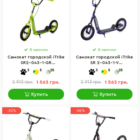
В наличии
В наличии
Самокат городской iTrike
Самокат городской iTrike
SR2-043-1-GR
SR 2-043-1-V
подростковый
подростковый
3
5
25
3
5
25
2 913 грн.
1 563 грн.
2 913 грн.
1 563 грн.
Купить
Купить
-32%
-58%