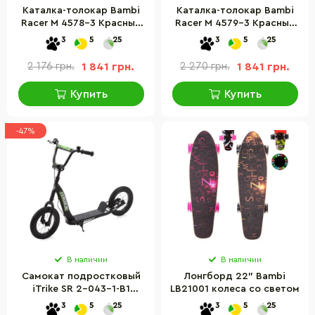
Каталка-толокар Bambi
Каталка-толокар Bambi
Racer M 4578-3 Красный
Racer M 4579-3 Красный
музыкальный
музыкальный
3
5
25
3
5
25
2 176 грн.
1 841 грн.
2 270 грн.
1 841 грн.
Купить
Купить
-47%
В наличии
В наличии
Самокат подростковый
Лонгборд 22" Bambi
iTrike SR 2-043-1-B1
LB21001 колеса со светом
двухколесный
3
5
25
3
5
25