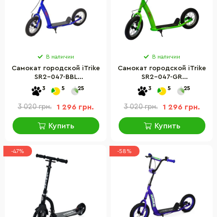
В наличии
В наличии
Самокат городской iTrike
Самокат городской iTrike
SR2-047-BBL
SR2-047-GR
подростковый
подростковый
3
5
25
3
5
25
3 020 грн.
1 296 грн.
3 020 грн.
1 296 грн.
Купить
Купить
-47%
-58%