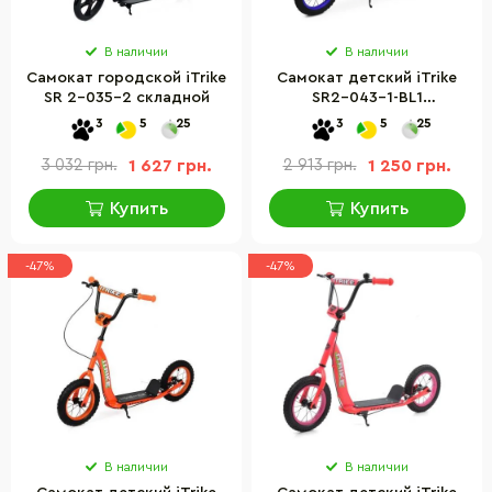
В наличии
В наличии
Самокат городской iTrike
Самокат детский iTrike
SR 2-035-2 складной
SR2-043-1-BL1
двухколесный
3
5
25
3
5
25
3 032 грн.
1 627 грн.
2 913 грн.
1 250 грн.
Купить
Купить
-47%
-47%
В наличии
В наличии