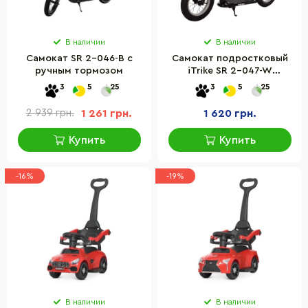
В наличии
В наличии
Самокат SR 2-046-B с
Самокат подростковый
ручным тормозом
iTrike SR 2-047-W
двухколесный, надувные
3
5
25
3
5
25
колеса
2 939 грн.
1 261 грн.
1 620 грн.
Купить
Купить
-16%
-19%
В наличии
В наличии