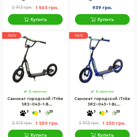
2 913 грн.
1 563 грн.
939 грн.
Купить
Купить
-58%
-58%
В наличии
В наличии
Самокат городской iTrike
Самокат городской iTrike
SR2-043-1-B
SR2-043-1-BL
подростковый
подростковый
3
5
25
3
5
25
2 913 грн.
1 250 грн.
2 913 грн.
1 250 грн.
Купить
Купить