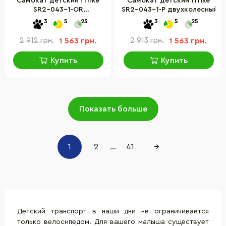
Самокат детский iTrike
Самокат детский iTrike
SR2-043-1-OR
SR2-043-1-P двухколесный
двухколесный
3
5
25
3
5
25
2 912 грн.
1 563 грн.
2 913 грн.
1 563 грн.
Купить
Купить
Показать больше
1
2
...
41
→
Детский транспорт в наши дни не ограничивается
только велосипедом. Для вашего малыша существует