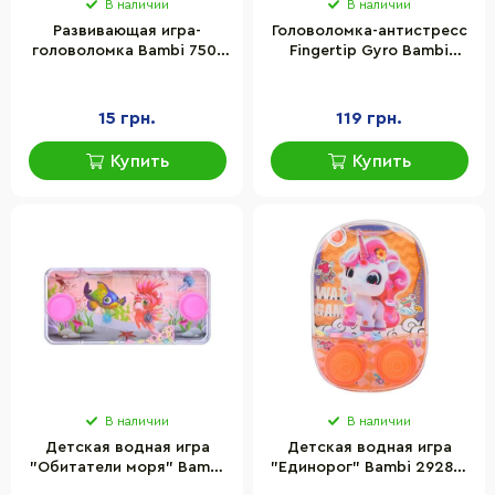
В наличии
В наличии
Развивающая игра-
Головоломка-антистресс
головоломка Bambi 750-
Fingertip Gyro Bambi
445, 3 см, микс видов
АА4171 пластик, 9х1,7 см
15 грн.
119 грн.
Купить
Купить
В наличии
В наличии
Детская водная игра
Детская водная игра
"Обитатели моря" Bambi
"Единорог" Bambi 2928V-
2658S-2A-20-3 размер 15
13(Orange) размер 11 см