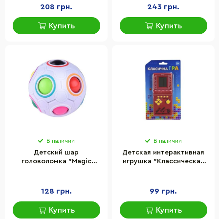
208 грн.
243 грн.
Купить
Купить
В наличии
В наличии
Детский шар
Детская интерактивная
головоломка "Magic
игрушка "Классическая
Cube" Bambi IGR72
игра Тетрис" Bambi 725-
размер 7 см
60(Red) красный
128 грн.
99 грн.
Купить
Купить