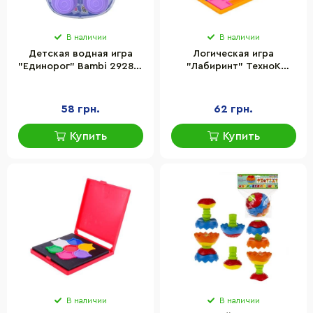
В наличии
В наличии
Детская водная игра
Логическая игра
"Единорог" Bambi 2928V-
"Лабиринт" ТехноК
13(Violet) размер 11 см
1264TXK 22х18х9 см
58 грн.
62 грн.
Купить
Купить
В наличии
В наличии