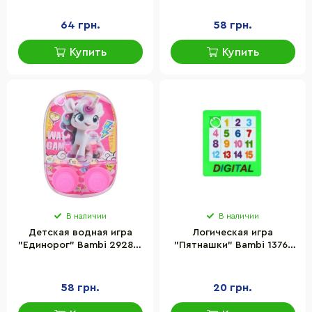
см
64 грн.
58 грн.
Купить
Купить
В наличии
В наличии
Детская водная игра
Логическая игра
"Единорог" Bambi 2928V-
"Пятнашки" Bambi 1376-
13(Pink) размер 11 см
B(Green) от 1 до 15
зеленый
58 грн.
20 грн.