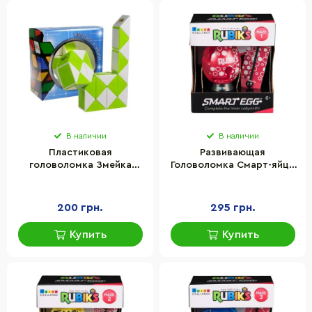
В наличии
В наличии
Пластиковая
Развивающая
головоломка Змейка
Головоломка Смарт-яйцо
Рубика Smart Cube GREEN
Rubik's 6071681(Red)
SCT404 зеленая
палочка, подставка
200 грн.
295 грн.
Купить
Купить