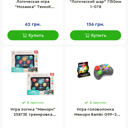
Логическая игра
"Логический шар" ?150мм
"Мозаика" ТехноК
1-078
1257TXK пластик
62 грн.
136 грн.
Купить
Купить
В наличии
В наличии
Игра логика "Мемори"
Игра-головоломка
25873E тренировка
Мемори Bambi G99-2
памяти
развивающая