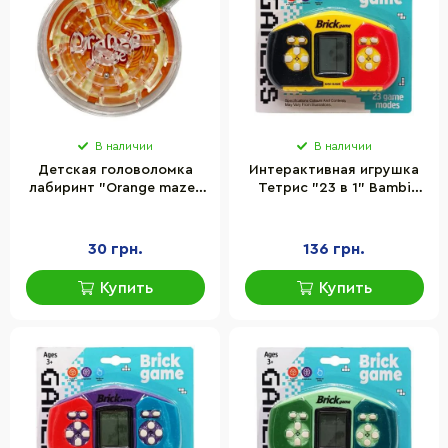
В наличии
В наличии
Детская головоломка
Интерактивная игрушка
лабиринт "Orange maze"
Тетрис "23 в 1" Bambi
Bambi 2347(Orange)
158C-10 158C-10(Yellow)
размер 7х1х9 см
музыка, свет
30 грн.
136 грн.
Купить
Купить