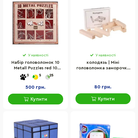
У наявності
У наявності
Набір головоломок 10
колодязь | Міні
Metall Puzzles red 10
головоломка заморочки
головоломок Eureka 3D
5017
3
5
25
Puzzle 473358
80 грн.
500 грн.
Купити
Купити