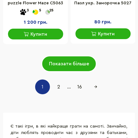
puzzle Flower Maze C5063
Пазл укр. Заморочка 5027
3
5
25
80 грн.
1 200 грн.
Купити
Купити
Показати більше
1
2
...
16
→
Є такі ігри, в які найкраще грати на самоті. Звичайно,
діти люблять проводити час з друзями та батьками,