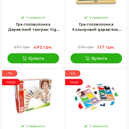
У наявності
У наявності
Гра-головоломка
Гра-головоломка
Дерев'яний танграм Viga
Кольоровий дерев'яний
Toys 56301, 7 елементів
танграм Viga Toys 55557, 7
елементів
657 грн.
492 грн.
234 грн.
177 грн.
Купити
Купити
-7%
-4%
Акція
Акція
У наявності
У наявності