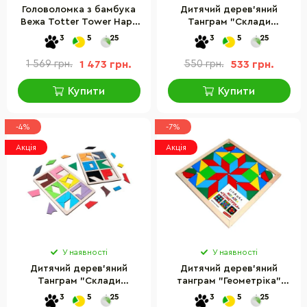
Головоломка з бамбука
Дитячий дерев'яний
Вежа Totter Tower Hape
Танграм "Склади
E5524, 24 деталі
квадрат" Komarovtoys А
3
5
25
3
5
25
391, 2 рівень складності
1 569 грн.
1 473 грн.
550 грн.
533 грн.
Купити
Купити
-4%
-7%
Акція
Акція
У наявності
У наявності
Дитячий дерев'яний
Дитячий дерев'яний
Танграм "Склади
танграм "Геометріка"
квадрат" Komarovtoys А
Komarovtoys A 346, 48
3
5
25
3
5
25
392, 3 рівень складності
елементів