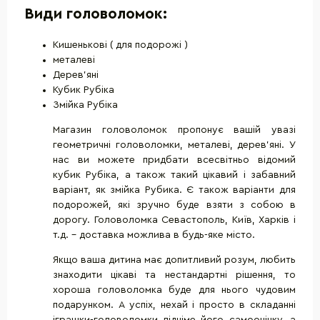
Види головоломок:
Кишенькові ( для подорожі )
металеві
Дерев'яні
Кубик Рубіка
Змійка Рубіка
Магазин головоломок пропонує вашій увазі
геометричні головоломки, металеві, дерев'яні. У
нас ви можете придбати всесвітньо відомий
кубик Рубіка, а також такий цікавий і забавний
варіант, як змійка Рубика. Є також варіанти для
подорожей, які зручно буде взяти з собою в
дорогу. Головоломка Севастополь, Київ, Харків і
т.д. - доставка можлива в будь-яке місто.
Якщо ваша дитина має допитливий розум, любить
знаходити цікаві та нестандартні рішення, то
хороша головоломка буде для нього чудовим
подарунком. А успіх, нехай і просто в складанні
іграшки-головоломки підніме його самооцінку, а