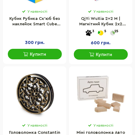
У наявності
У наявності
Кубик Рубика Ск'юб без
QiYi WuXia 2x2 M |
наклейок Smart Cube
Магнітний Кубик 2х2
SCSQB-St
колор MG2010
3
5
25
300 грн.
600 грн.
Купити
Купити
У наявності
У наявності
Головоломка Constantin
Міні головоломка Авто