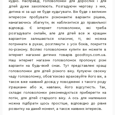
нудно. Насправді, головоломки для дорослих і для
дітей дуже захоплюють. Розгадуючи чергову з них,
дитина ні за що не буде нудьгувати. Він буде з великим
інтересом пробувати різноманітні варіанти рішень,
намагаючись збагнути, як наблизитися до правильної
відповіді. Є інтернет головоломки, які треба
розгадувати онлайн, але для дітей все ж кращим
варіантом залишаються класичні, ті, які можна
потримати в руках, розглянути з усіх боків, покриття
по-різному. Всілякі головоломки купити ви можете в
інтернет магазині дитячих товарів goodtoys.com.ua.
Наш інтернет магазин головоломок пропонує різні
варіанти на будь-який смак. Тут представлені кращі
головоломки для дітей різного віку. Купуючи своєму
чаду головоломку, обов'язково враховуйте його вік, а
також вже наявний досвід у поводженні з такого роду
іграшками або ж, навпаки, його відсутність. Так,
складні головоломки рекомендується приберегти на
потім, для дітей старшого віку. А ось для маленьких
можна підібрати щось простіше, відповідно до рівня
розвитку на даний момент, а також наявних інтересів.