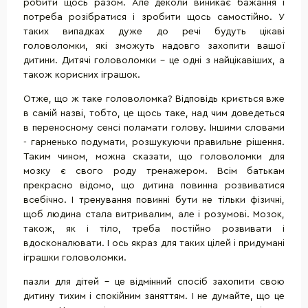
робити щось разом. Але деколи виникає бажання і
потреба розібратися і зробити щось самостійно. У
таких випадках дуже до речі будуть цікаві
головоломки, які зможуть надовго захопити вашої
дитини. Дитячі головоломки - це одні з найцікавіших, а
також корисних іграшок.
Отже, що ж таке головоломка? Відповідь криється вже
в самій назві, тобто, це щось таке, над чим доведеться
в переносному сенсі поламати голову. Іншими словами
- гарненько подумати, розшукуючи правильне рішення.
Таким чином, можна сказати, що головоломки для
мозку є свого роду тренажером. Всім батькам
прекрасно відомо, що дитина повинна розвиватися
всебічно. І тренування повинні бути не тільки фізичні,
щоб людина стала витривалим, але і розумові. Мозок,
також, як і тіло, треба постійно розвивати і
вдосконалювати. І ось якраз для таких цілей і придумані
іграшки головоломки.
пазли для дітей - це відмінний спосіб захопити свою
дитину тихим і спокійним заняттям. І не думайте, що це