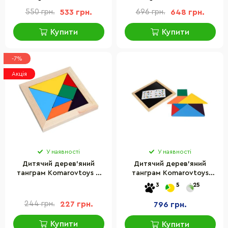
550 грн.
533 грн.
696 грн.
648 грн.
Купити
Купити
-7%
Акція
У наявності
У наявності
Дитячий дерев'яний
Дитячий дерев'яний
танграм Komarovtoys А
танграм Komarovtoys
367/1 розмір 16х16 см
А367/3 розмір 30х30 см
3
5
25
244 грн.
227 грн.
796 грн.
Купити
Купити