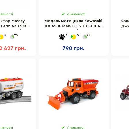
аявності
У наявності
ктор Massey
Модель мотоцикла Kawasaki
Кол
g Farm 43078B
KX 450F MAISTO 31101-08141
Джи
к, масштаб 1:16
масштаб 1:12
Ru
5
25
3
5
25
2 427 грн.
790 грн.
аявності
У наявності