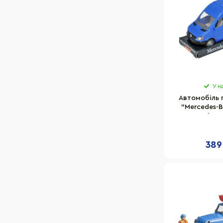
У н
Автомобіль 
"Mercedes-B
Tigre
389