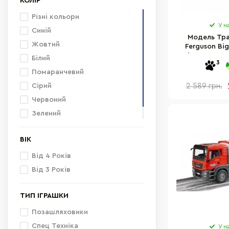
КОЛІР
Різні кольори
У н
Синій
Модель Тра
Жовтий
Ferguson Bi
світло та зву
Білий
3
Помаранчевий
Сірий
2 589 грн.
Червоний
Зелений
Синьо-білий
ВІК
Від 4 Років
Від 3 Років
ТИП ІГРАШКИ
Позашляховики
Спец Техніка
У н