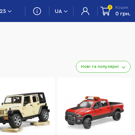
Кошик
0
 25
UA
0 грн.
Нові та популярні