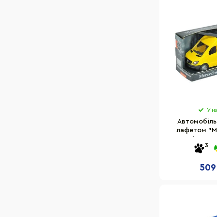
У н
Автомобіль
лафетом "M
Sprinter" 
3
509