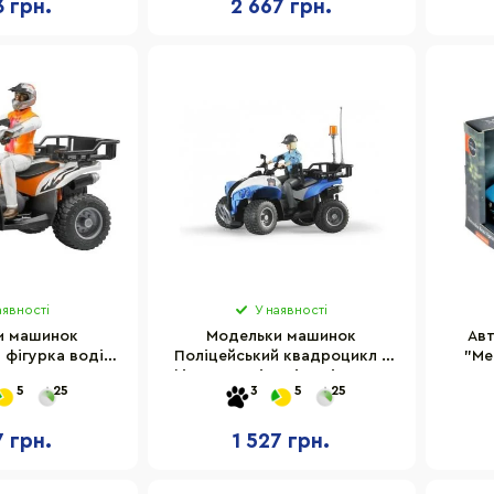
3 грн.
2 667 грн.
аявності
У наявності
и машинок
Модельки машинок
Авт
 фігурка водія
Поліцейський квадроцикл з
"Me
000
фігуркою жінки і полісменом
5
25
3
5
25
63010
7 грн.
1 527 грн.