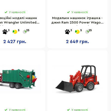
У наявності
У наявності
екційні моделі машин
Модельки машинок іграшка -
п Wrangler Unlimited
джип Ram 2500 Power Wagon,
bicon, М1: 16 02 525
М1: 16 (02500)
3
5
25
3
5
25
2 427 грн.
2 649 грн.
У наявності
У наявності