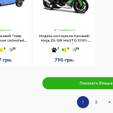
аявності
У наявності
шковий "Jeep
Модель мотоцикла Kawasaki
con Unlimited"
Ninja ZX-10R MAISTO 31101-
9 з каяком та
10011 масштаб 1:12
5
25
3
5
25
уркою
7 грн.
790 грн.
Показати більше
1
2
→