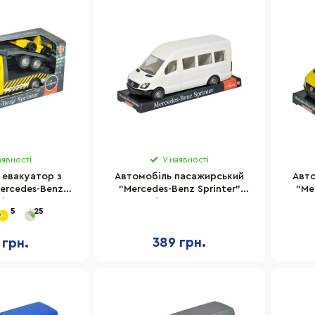
аявності
У наявності
 евакуатор з
Автомобіль пасажирський
Авто
ercedes-Benz
"Mercedes-Benz Sprinter"
"Me
Tigres 39741
Tigres 39704
5
25
389 грн.
 грн.