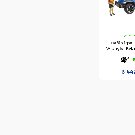
У н
Набір ігра
Wrangler Rubi
BRUDER 0252
3
фіг
3 44