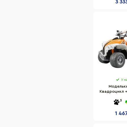
3 33
У н
Модельк
Квадроцикл +
63
3
1 46