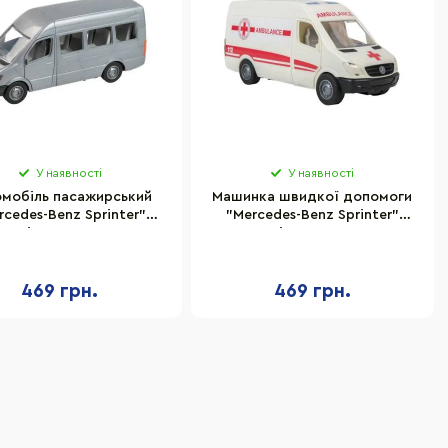
У наявності
У наявності
мобіль пасажирський
Машинка швидкої допомоги
rcedes-Benz Sprinter"
"Mercedes-Benz Sprinter"
Tigres 39658
Tigres 39664
469 грн.
469 грн.