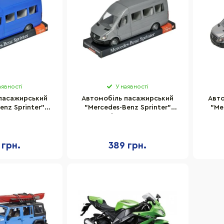
аявності
У наявності
пасажирський
Автомобіль пасажирський
Авто
enz Sprinter"
"Mercedes-Benz Sprinter"
"Me
s 39706
Tigres 39707
 грн.
389 грн.