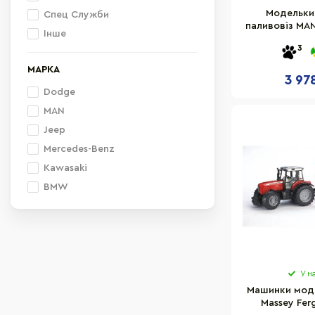
Модельки
Спец Служби
паливовіз MAN
Інше
7
3
МАРКА
3 97
Dodge
MAN
Jeep
Mercedes-Benz
Kawasaki
BMW
У н
Машинки мод
Massey Fer