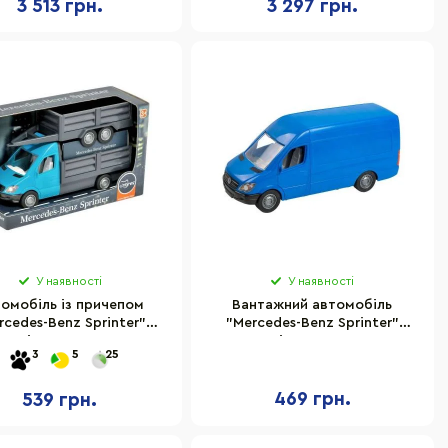
3 513 грн.
3 297 грн.
У наявності
У наявності
омобіль із причепом
Вантажний автомобіль
rcedes-Benz Sprinter"
"Mercedes-Benz Sprinter"
Tigres 39668
Tigres 39653
3
5
25
469 грн.
539 грн.