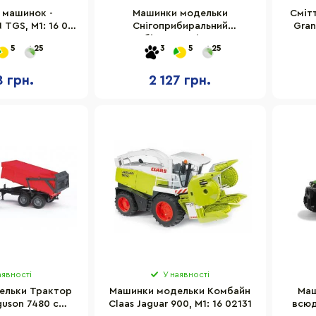
 машинок -
Машинки модельки
Сміт
 TGS, М1: 16 03
Снігоприбиральний
Gran
75
автомобіль MB Unimog, М1: 16
5
25
3
5
25
02 572
8 грн.
2 127 грн.
аявності
У наявності
ельки Трактор
Машинки модельки Комбайн
Маш
guson 7480 c
Claas Jaguar 900, М1: 16 02131
всюд