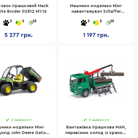
тєвоз іграшковий Mack
Машинки модельки Міні-
ite Bruder 02812 М1:16
навантажувач Schaffer
Compact 2034, М1: 16 02190
3
5
25
3
5
25
5 277 грн.
1 197 грн.
У наявності
У наявності
инки модельки Міні-
Вантажівка іграшкова MAN,
ихід John Deere Gator
перевізник колод із краном-