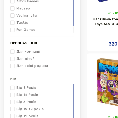
Artos Games
Мастер
У н
Vechornytsi
Настільна гра
Tactic
Toys ALN-01U
фра
Fun Games
Strateg
ПРИЗНАЧЕННЯ
320
Для компанії
Для дітей
Для всієї родини
ВІК
Від 8 Років
Від 14 Років
Від 5 Років
Від 15-ти років
Від 12 років
У н