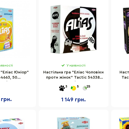
аявності
У наявності
"Еліас Юніор"
Настільна гра "Еліас Чоловіки
Наст
54663, 50
проти жінок" Tactic 54338,
Tac
нніх карт
400 карт зі словами
слова
3
5
25
кою мовою
 грн.
1 149 грн.