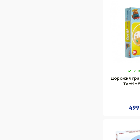
У н
Дорожня гра 
Tactic 
двосторо
українсь
499