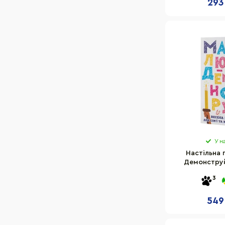
293
У н
Настільна 
Демонструй
FGS71, 3 коло
3
549