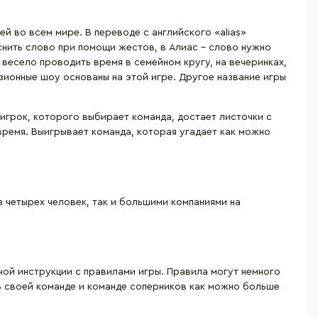
ей во всем мире. В переводе с английского «alias»
снить слово при помощи жестов, в Алиас – слово нужно
 весело проводить время в семейном кругу, на вечеринках,
зионные шоу основаны на этой игре. Другое название игры
 игрок, которого выбирает команда, достает листочки с
время. Выигрывает команда, которая угадает как можно
 четырех человек, так и большими компаниями на
ной инструкции с правилами игры. Правила могут немного
ть своей команде и команде соперников как можно больше