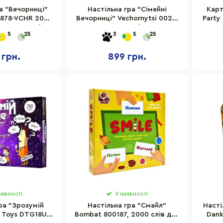
а "Вечорниці"
Настільна гра "Сімейні
Карт
8878-VCHR 200
Вечорниці" Vechornytsi 0027-
Party
ик, пластилін
VCHR 180 карток, ігрове поле
VCH
5
25
3
5
25
 грн.
899 грн.
аявності
У наявності
ра "Зрозумій
Настільна гра "Смайл"
Насті
 Toys DTG18U
Bombat 800187, 2000 слів для
Dank