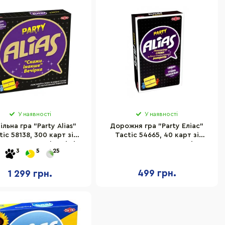
У наявності
У наявності
ільна гра "Party Alias"
Дорожня гра "Party Еліас"
tic 58138, 300 карт зі
Tactic 54665, 40 карт зі
ми, 100 карт-фантів із
словами та 10 карт "Вечірка"
3
5
25
завданнями
499 грн.
1 299 грн.