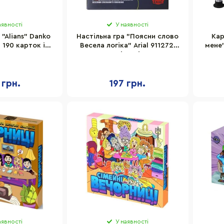
аявності
У наявності
 "Alians" Danko
Настільна гра "Поясни слово
Кар
 190 карток із
Весела логіка" Arial 911272,
мене
зами
243 спеціальні картки
ка
 грн.
197 грн.
аявності
У наявності