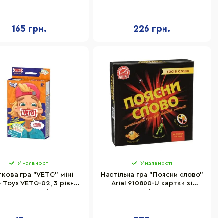
карток, рулетка
карток, 2 картонні обручі
165 грн.
226 грн.
У наявності
У наявності
кова гра "VETO" міні
Настільна гра "Поясни слово"
 Toys VETO-02, 3 рівня
Arial 910800-U картки зі
складності
словами, ігрове поле