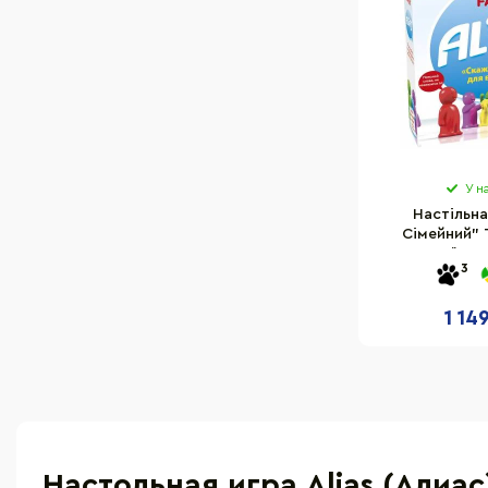
У н
Настільна
Сімейний" 
українсь
3
1 14
Настольная игра Alias (Алиас