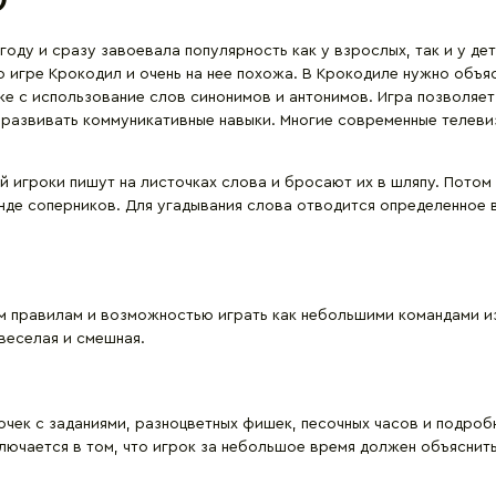
оду и сразу завоевала популярность как у взрослых, так и у дет
ю игре Крокодил и очень на нее похожа. В Крокодиле нужно объя
же с использование слов синонимов и антонимов. Игра позволяет
 развивать коммуникативные навыки. Многие современные телеви
й игроки пишут на листочках слова и бросают их в шляпу. Потом
нде соперников. Для угадывания слова отводится определенное 
 правилам и возможностью играть как небольшими командами из
 веселая и смешная.
точек с заданиями, разноцветных фишек, песочных часов и подроб
ключается в том, что игрок за небольшое время должен объясни