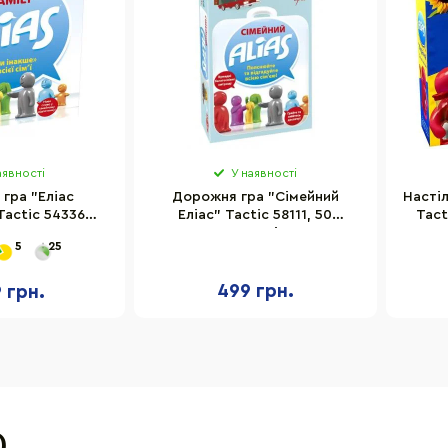
аявності
У наявності
 гра "Еліас
Дорожня гра "Сімейний
Настіл
Tactic 54336
Еліас" Tactic 58111, 50
Tact
кою мовою
двосторонніх карт
5
25
українською мовою
499 грн.
9 грн.
)