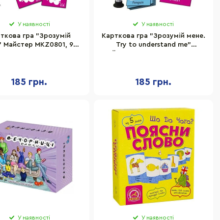
У наявності
У наявності
ткова гра "Зрозумій
Карткова гра "Зрозумій мене.
" Майстер MKZ0801, 90
Try to understand me"
рток з картинками,
Майстер MKE0512, 90 карток,
пісковий годинник
пісковий годинник
185 грн.
185 грн.
У наявності
У наявності