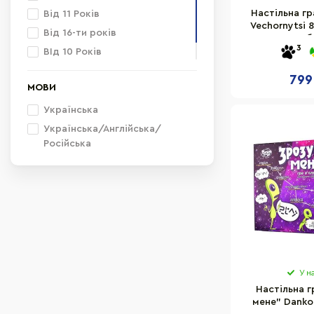
Настільна гр
Від 11 Років
Vechornytsi 
Від 16-ти років
карток, куб
3
ВІд 10 Років
Від 7 Років
799
МОВИ
Українська
Українська/Англійська/
Російська
У н
Настільна г
мене" Danko