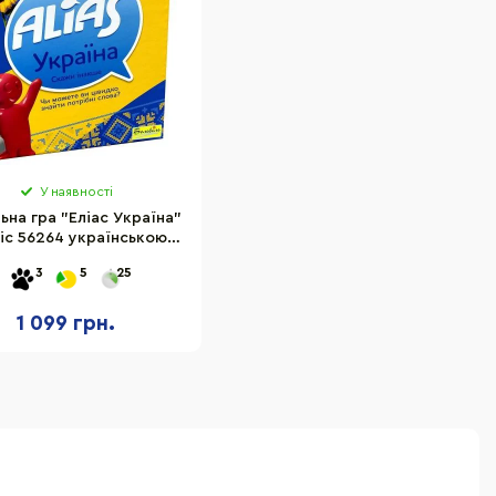
У наявності
ьна гра "Еліас Україна"
ic 56264 українською
300 карток
3
5
25
1 099 грн.