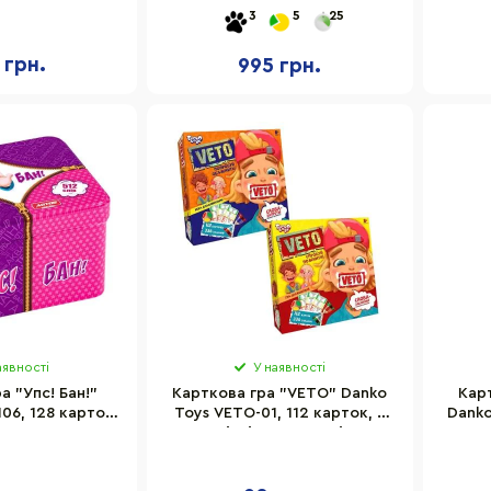
 карток, поле,
пояснення
3
5
25
бик
 грн.
995 грн.
аявності
У наявності
а "Упс! Бан!"
Карткова гра "VETO" Danko
Карт
106, 128 карток
Toys VETO-01, 112 карток, 3
Danko
 правила гри
рівні складності