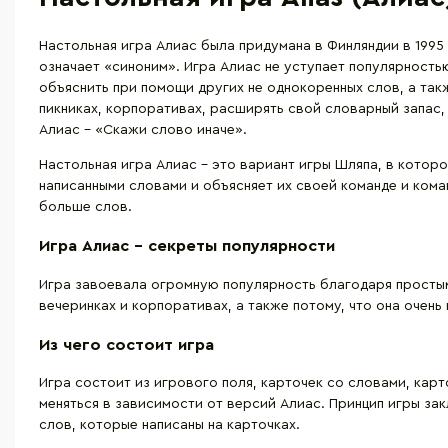
Настольная игра Алиас была придумана в Финляндии в 1995 г
означает «синоним». Игра Алиас не уступает популярность
объяснить при помощи других не однокоренных слов, а так
пикниках, корпоративах, расширять свой словарный запас,
Алиас - «Скажи слово иначе».
Настольная игра Алиас - это вариант игры Шляпа, в которо
написанными словами и объясняет их своей команде и кома
больше слов.
Игра Алиас – секреты популярности
Игра завоевала огромную популярность благодаря простым
вечеринках и корпоративах, а также потому, что она очень
Из чего состоит игра
Игра состоит из игрового поля, карточек со словами, кар
меняться в зависимости от версий Алиас. Принцип игры за
слов, которые написаны на карточках.