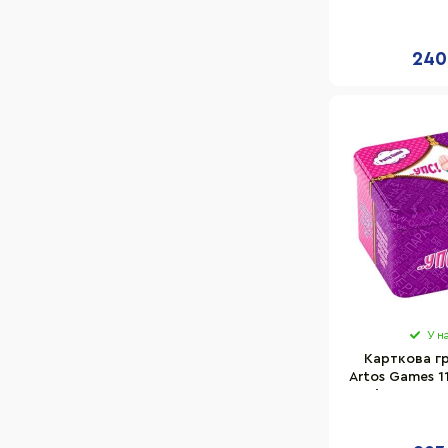
280 гральних
ку
240
У н
Карткова гр
Artos Games 1
зі словами,