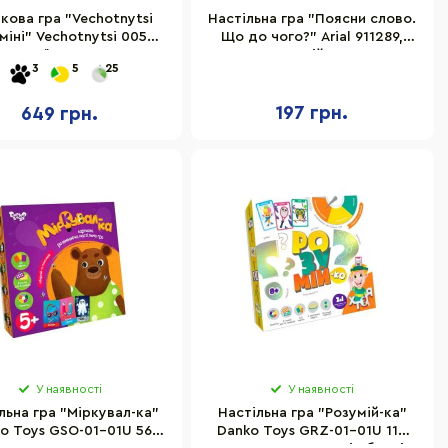
кова гра "Vechotnytsi
Настільна гра "Поясни слово.
 міні" Vechotnytsi 0058-
Що до чого?" Arial 911289,
R українською мовою
243 слова англійською мовою
3
5
25
197 грн.
649 грн.
У наявності
У наявності
льна гра "Міркувал-ка"
Настільна гра "Розумій-ка"
o Toys GSO-01-01U 56
Danko Toys GRZ-01-01U 112