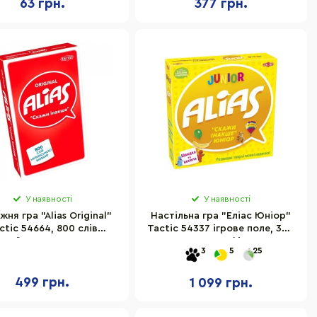
63 грн.
377 грн.
У наявності
У наявності
ня гра "Alias Original"
Настільна гра "Еліас Юніор"
ctic 54664, 800 слів
Tactic 54337 ігрове поле, 300
країнською мовою
карток, 6 фішок
3
5
25
499 грн.
1 099 грн.