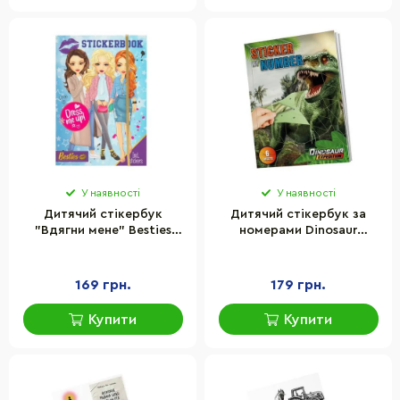
У наявності
У наявності
Дитячий стікербук
Дитячий стікербук за
"Вдягни мене" Besties
номерами Dinosaur
961001 розмір А4
Expedition Moxy 961030
169 грн.
179 грн.
Купити
Купити