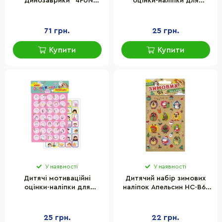
"Динозаврики" 4FUN
оцінки-наліпки для
Game Club 10228
навчання та дозвілля
Апельсин НС-А5-12-2
71 грн.
25 грн.
Купити
Купити
У наявності
У наявності
Дитячі мотиваційні
Дитячий набір зимових
оцінки-наліпки для
наліпок Апельсин НС-В6-
навчання та дозвілля
11-1 2 аркуші, 24 наліпки
Апельсин НС-А5-12-4
25 грн.
22 грн.