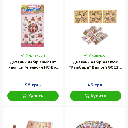
У наявності
У наявності
Дитячий набір зимових
Дитячий набір наліпок
наліпок Апельсин НС-В6-
"Капібара" Bambi YG0228,
11-4 2 аркуші, 28 наліпок
16,5х2х16,5 см
22 грн.
49 грн.
Купити
Купити