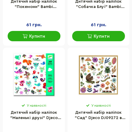
Дитячий набір наліпок
Дитячий набір наліпок
"Покемони" Bambi
"Собачка Блуї" Bambi
YG0435-1, в упаковці 50
YG0435-2, в упаковці 50
шт
шт
61 грн.
61 грн.
Купити
Купити
У наявності
У наявності
Дитячий набір наліпок
Дитячий набір наліпок
"Маленькі друзі" Djeco
"Сад" Djeco DJ09272 в
DJ08842 в наборі 160 шт
наборі 160 шт