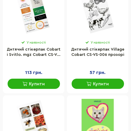
У наявності
У наявності
Дитячий стікерпак Cobart
Дитячий стікерпак Village
і Svitlo. mgz Cobart СS-VS-
Cobart СS-VS-006 прозорі
014 на вініловій основі
113 грн.
57 грн.
Купити
Купити