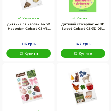
У наявності
У наявності
Дитячий стікерпак А6 3D
Дитячий стікерпак А6 3D
Hedonism Cobart СS-VS-
Sweet Cobart СS-3D-057
007 на вініловій основі
на вініловій основі
113 грн.
147 грн.
Купити
Купити