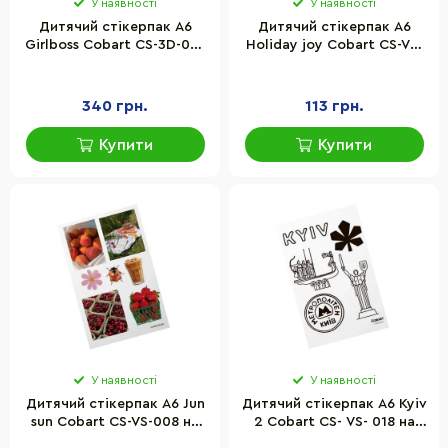
У наявності
У наявності
Дитячий стікерпак А6
Дитячий стікерпак А6
Girlboss Cobart СS-3D-033
Holiday joy Cobart СS-VS-
на вініловій основі
015 на вініловій основі
340 грн.
113 грн.
Купити
Купити
У наявності
У наявності
Дитячий стікерпак А6 Jun
Дитячий стікерпак А6 Kyiv
sun Cobart СS-VS-008 на
2 Cobart СS- VS- 018 на
вініловій основі
вініловій основі