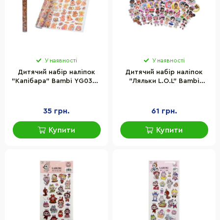
У наявності
У наявності
Дитячий набір наліпок
Дитячий набір наліпок
"Капібара" Bambi YG0321,
"Ляльки L.O.L" Bambi
69,5х26,5 см
YG0435-3, в упаковці 50
шт
35 грн.
61 грн.
Купити
Купити