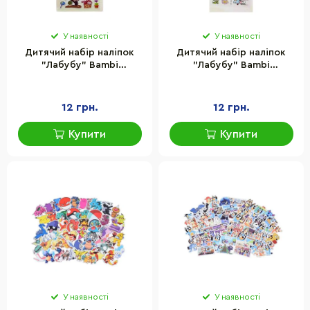
У наявності
У наявності
Дитячий набір наліпок
Дитячий набір наліпок
"Лабубу" Bambi
"Лабубу" Bambi
YG0328(Biege) мікс, 10х22
YG0328(Pink) мікс, 10х22
см
см
12 грн.
12 грн.
Купити
Купити
У наявності
У наявності