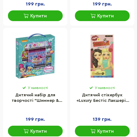
199 грн.
199 грн.
Купити
Купити
У наявності
У наявності
Дитячий набір для
Дитячий стікербук
творчості "Шиммер &
«Luxury Бестіс Лакшері»
Шайн" Totum 850118, 1000
Besties 961025 (20
наліпок
аркушів)
199 грн.
139 грн.
Купити
Купити