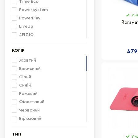
Time Eco
Power system
У н
PowerPlay
Йогама
LiveUp
4FIZJO
Cornix
КОЛІР
479
Reebok
Adidas
Жовтий
Way4you
Біло-синій
EasyFit
Сірий
Nike
Синій
Jaguar Fitness
Рожевий
Generation Fitness
Фіолетовий
Fitnessport
Червоний
Sveltus
Бірюзовий
Bambi
Чорний
ТИП
inSPORTline
Різні кольори
У н