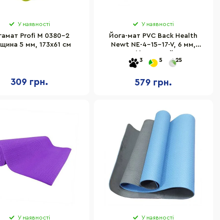
У наявності
У наявності
гамат Profi M 0380-2
Йога-мат PVC Back Health
щина 5 мм, 173х61 см
Newt NE-4-15-17-V, 6 мм,
фіолетовий
3
5
25
309 грн.
579 грн.
У наявності
У наявності