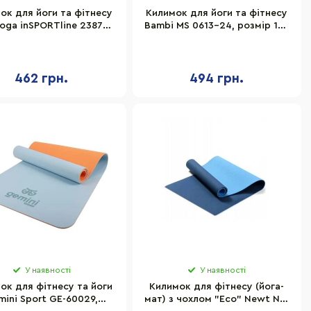
ок для йоги та фітнесу
Килимок для йоги та фітнесу
oga inSPORTline 2387-1,
Bambi MS 0613-24, розмір 183
173 x 60 x 0,5 см
х 61 см
462 грн.
494 грн.
У наявності
У наявності
ок для фітнесу та йоги
Килимок для фітнесу (йога-
mini Sport GE-60029,
мат) з чохлом "Eco" Newt NE-