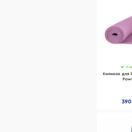
У н
Килимок для й
Powe
PP_4010_Ros
Рож
390