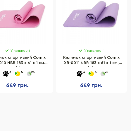
У наявності
У наявності
мок спортивний Cornix
Килимок спортивний Cornix
10 NBR 183 x 61 x 1 см,
XR-0011 NBR 183 x 61 x 1 см,
Pink
Violet
3
5
25
3
5
25
649 грн.
649 грн.