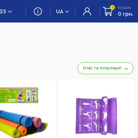
Кошик
0
 25
UA
0 грн.
Нові та популярні