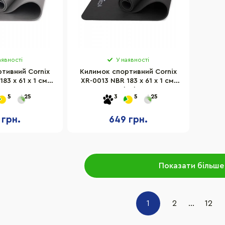
аявності
У наявності
тивний Cornix
Килимок спортивний Cornix
83 x 61 x 1 см,
XR-0013 NBR 183 x 61 x 1 см,
rey
Black
5
25
3
5
25
 грн.
649 грн.
Показати більше
1
2
...
12