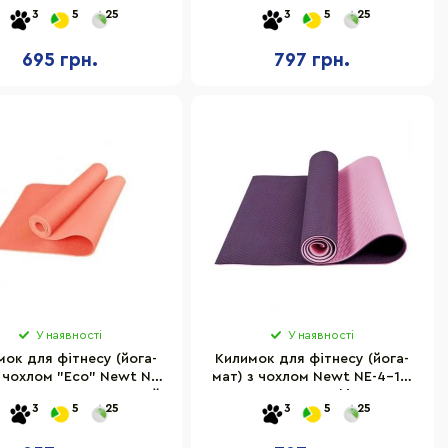
183х61х0,6 см
5-38-80-BB 6 мм синьо-
3
5
25
3
5
25
блакитний
695 грн.
797 грн.
У наявності
У наявності
мок для фітнесу (йога-
Килимок для фітнесу (йога-
з чохлом "Eco" Newt NE-
мат) з чохлом Newt NE-4-15-
18-R TPE 6 мм рожевий
2-VP TPE GR 6 мм фіолетово-
3
5
25
3
5
25
рожевий