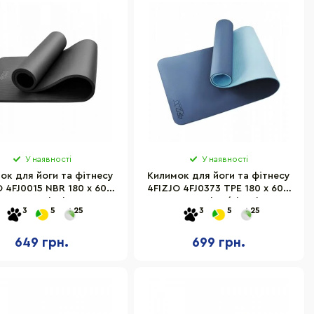
У наявності
У наявності
ок для йоги та фітнесу
Килимок для йоги та фітнесу
 4FJ0015 NBR 180 x 60 x
4FIZJO 4FJ0373 TPE 180 x 60 x
1 см, Black
0.6 см, Blue/Sky Blue
3
5
25
3
5
25
649 грн.
699 грн.