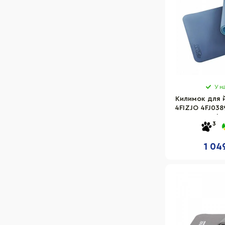
У н
Килимок для й
4FIZJO 4FJ0389
1 см, Blu
3
1 04