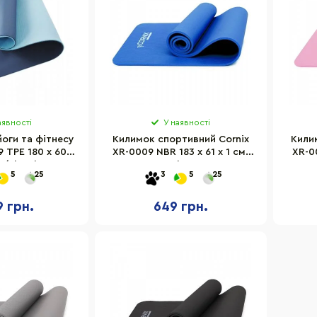
аявності
У наявності
оги та фітнесу
Килимок спортивний Cornix
Кили
 TPE 180 x 60 x
XR-0009 NBR 183 x 61 x 1 см,
XR-00
e/Sky Blue
Blue
5
25
3
5
25
9 грн.
649 грн.