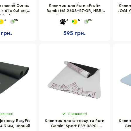
тивний Cornix
Килимок для йоги «Profi»
Килим
x 61 x 0.6 см,
Bambi MS 2608-27-GR, NBR,
JOGI Y
Black
розмір 183 х 61 см, товщина
5
25
3
5
25
10 мм
 грн.
595 грн.
аявності
У наявності
ітнесу EasyFit
Килимок для фітнесу та йоги
Килим
VA 3 мм, чорний
Gemini Sport PSY-0890L
Ge