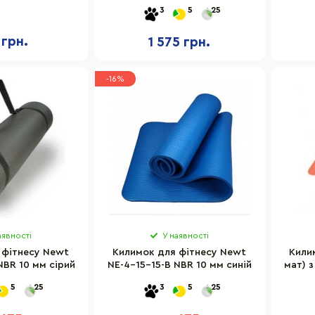
183х68х0,4 см
3
5
25
 грн.
1 575 грн.
-16%
аявності
У наявності
 фітнесу Newt
Килимок для фітнесу Newt
Кили
NBR 10 мм сірий
NE-4-15-15-B NBR 10 мм синій
мат) 
5-80-
5
25
3
5
25