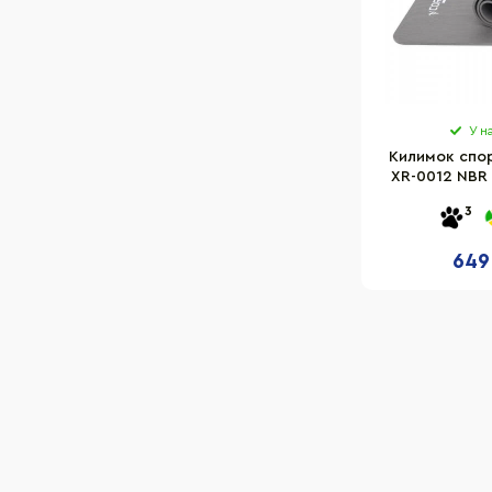
У н
Килимок спор
XR-0012 NBR 1
G
3
649