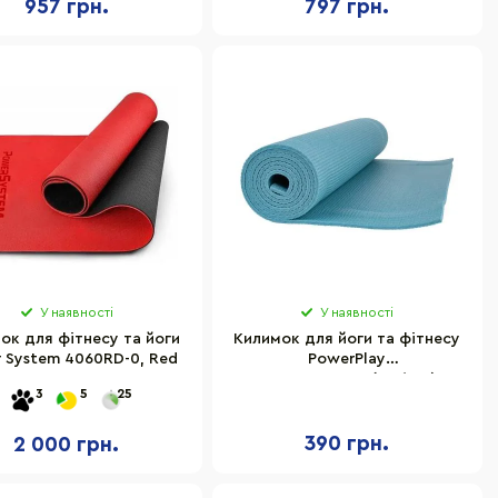
957 грн.
797 грн.
У наявності
У наявності
ок для фітнесу та йоги
Килимок для йоги та фітнесу
 System 4060RD-0, Red
PowerPlay
PP_4010_Geen_(173*0.6),
3
5
25
Зелений
390 грн.
2 000 грн.