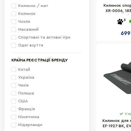
Zipro
Помаранчевий
Килимок спор
Килимок / мат
XR-0006, 183 
Body Sculpture
чорно-зелений
Килимок
Red/
3
Pure2Improve
Чорно-білий
Чохли
THUNDER
Блакитний
Масажний
699
Gemini Sport
Білий
Спортивні та активні ігри
Actiget
Зелений
Одяг взуття
Бежевий
КРАЇНА РЕЄСТРАЦІЇ БРЕНДУ
М'ятний
Чорно-червоний
Китай
Бузковий
Україна
Салатовий
Чехія
чорно-сіра
Польша
Хакі
США
Оливковий
Франція
У н
Сіро-чорний
Німеччина
Килимок для ф
Темно-синій
Нідерланди
EF-1927-BK, E