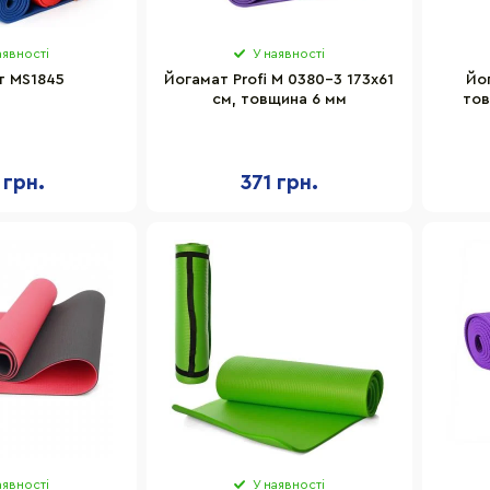
аявності
У наявності
т MS1845
Йогамат Profi M 0380-3 173х61
Йо
см, товщина 6 мм
тов
 грн.
371 грн.
аявності
У наявності