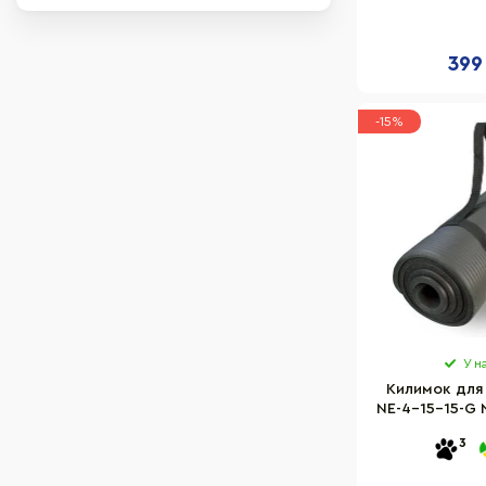
Бордовий
Коричневий
Кораловий
399
Фуксія
Світло-зелений
-15%
Кремовий
Лавандовий
Сіро-рожевий
У н
Килимок для
NE-4-15-15-G 
3