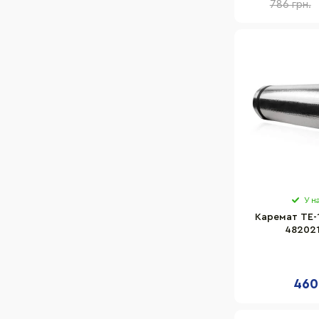
786 грн.
У н
Каремат ТЕ-
482021
460