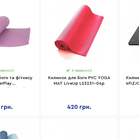
аявності
У наявності
оги та фітнесу
Килимок для йоги PVC YOGA
Килим
rPlay
MAT LiveUp LS3231-04p
4FIZJO
e_(173*0.6),
евий
 грн.
420 грн.