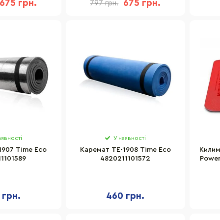
675 грн.
675 грн.
797 грн.
аявності
У наявності
1907 Time Eco
Каремат ТЕ-1908 Time Eco
Килим
1101589
4820211101572
Power
 грн.
460 грн.