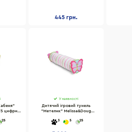
мішечків
рукави
445 грн.
і
У наявності
Жабеня"
Дитячий ігровий тунель
75 цифри
"Метелик" Melissa&Doug
MD16696, 146х46 см
25
3
5
25