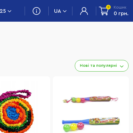
Кошик
0
 25
UA
0 грн.
Нові та популярні