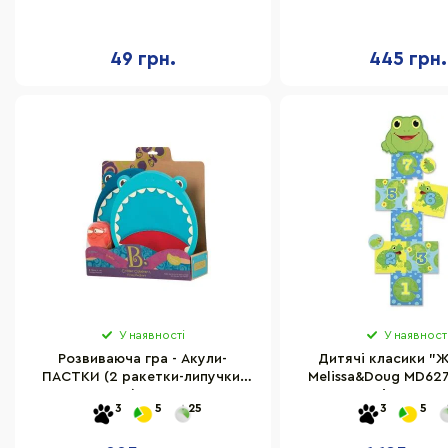
мішечків
49 грн.
445 грн.
У наявності
У наявност
Розвиваюча гра - Акули-
Дитячі класики "
ПАСТКИ (2 ракетки-липучки,
Melissa&Doug MD62
м'ячик) BX1553Z
від 1 до 7
3
5
25
3
5