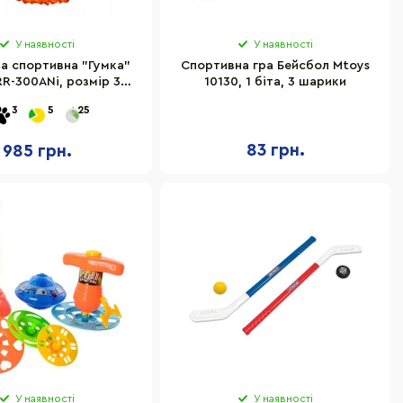
У наявності
У наявності
а спортивна "Гумка"
Спортивна гра Бейсбол Mtoys
RR-300ANi, розмір 3
10130, 1 біта, 3 шарики
метри
3
5
25
83 грн.
985 грн.
У наявності
У наявності