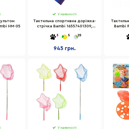
і
У наявності
пультом
Тактильна спортивна доріжка-
Тактильн
ambi HM-05
стрічка Bambi 16557401309,
Bambi 
довжина 6 метрів
3
5
25
945 грн.
і
У наявності