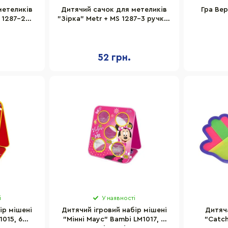
метеликів
Дитячий сачок для метеликів
Гра Вер
 1287-2
"Зірка" Metr + MS 1287-3 ручка-
87 см
телескоп 86 см
52 грн.
і
У наявності
ір мішені
Дитячий ігровий набір мішені
Дитяч
015, 6
"Мінні Маус" Bambi LM1017, 6
"Catch