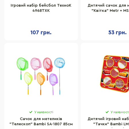
Ігровий набір бейсбол ТехноК
Дитячий сачок для 
4968TXK
"Квітка" Metr + MS
ручка-телескоп 
107 грн.
53 грн.
У наявності
У наявност
Сачок для метеликів
Дитячий ігровий наб
"Телескоп" Bambi SA-1807 85см
"Тачки" Bambi LM1