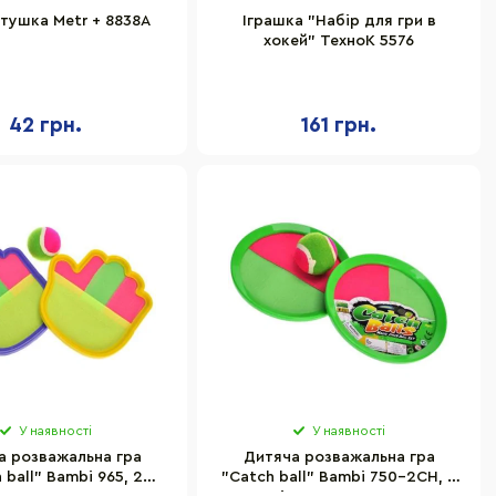
тушка Metr + 8838A
Іграшка "Набір для гри в
хокей" ТехноК 5576
42 грн.
161 грн.
У наявності
У наявності
а розважальна гра
Дитяча розважальна гра
 ball" Bambi 965, 2
"Catch ball" Bambi 750-2CH, 2