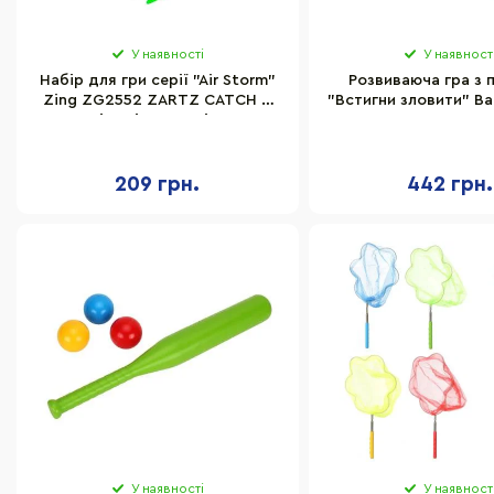
У наявності
У наявност
Набір для гри серії "Air Storm"
Розвиваюча гра з 
Zing ZG2552 ZARTZ CATCH 2
"Встигни зловити" B
мішені та 1 стріла
209 грн.
442 грн.
У наявності
У наявност