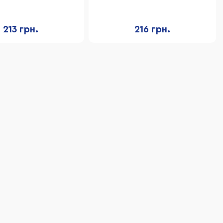
чки для лову, м'яч
тарілки для лову, м'яч
213 грн.
216 грн.