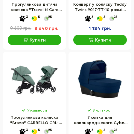
Прогулянкова дитяча
Конверт у коляску Teddy
коляска "Travel N Care
Twins 9017-TT-10 розмір
Plus" Hauck 16018-3 чорний
70 х 35 см
3
5
25
3
5
25
9 600 грн.
8 640 грн.
1 184 грн.
Купити
Купити
У наявності
У наявності
Прогулянкова коляска
Люлька для
"Bravo" CARRELLO CRL-
новонародженого Cybex
8512 Spring Green
520002287 Gazelle S Navy
3
5
25
3
5
25
Blue