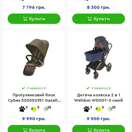
7 796 грн.
8 300 грн.
Купити
Купити
У наявності
У наявності
Прогулянковий блок
Дитяча коляска 2 в 1
Cybex 520002951 Gazelle
Welldon WD007-3 синій
S Classic Beige
3
5
25
3
5
25
9 990 грн.
9 900 грн.
Купити
Купити