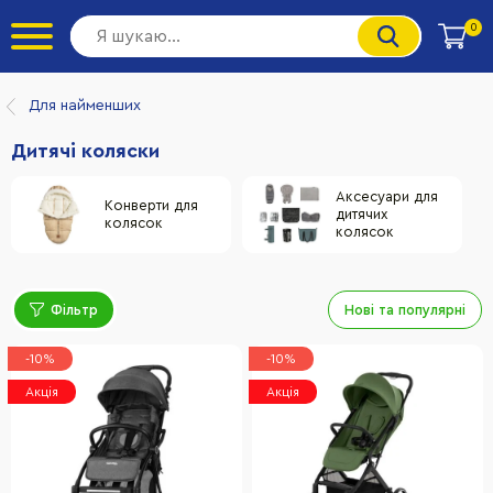
0
Для найменших
Дитячі коляски
Аксесуари для
Конверти для
дитячих
колясок
колясок
Фільтр
Нові та популярні
-10%
-10%
Акція
Акція