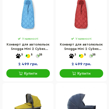
У наявності
У наявності
Конверт для автолюльок
Конверт для автолюльок
Snogga Mini 2 Cybex
Snogga Mini 2 Cybex
522002905 Beach Blue
522002903 Hibiscus Red
3
5
25
3
5
25
2 499 грн.
2 499 грн.
Купити
Купити