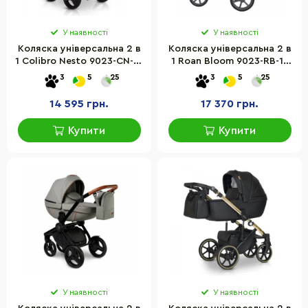
У наявності
У наявності
Коляска універсальна 2 в
Коляска універсальна 2 в
1 Colibro Nesto 9023-CN-15
1 Roan Bloom 9023-RB-18
peach, кораловий
Pink Pearl, рожевий
3
5
25
3
5
25
14 595 грн.
17 370 грн.
Купити
Купити
У наявності
У наявності