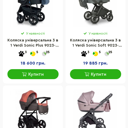
У наявності
У наявності
Коляска універсальна 3 в
Коляска універсальна 3 в
1 Verdi Sonic Plus 9023-
1 Verdi Sonic Soft 9023-
VSP-07 блакитний
VSS-05 графіт
3
5
25
3
5
25
18 600 грн.
19 885 грн.
Купити
Купити