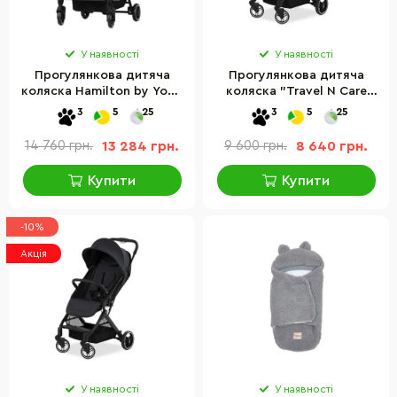
У наявності
У наявності
Прогулянкова дитяча
Прогулянкова дитяча
коляска Hamilton by Yoop
коляска "Travel N Care
65474 XL, темно-сірий
Plus" Hauck 16027-5
3
5
25
3
5
25
зелений
14 760 грн.
13 284 грн.
9 600 грн.
8 640 грн.
Купити
Купити
-10%
Акція
У наявності
У наявності