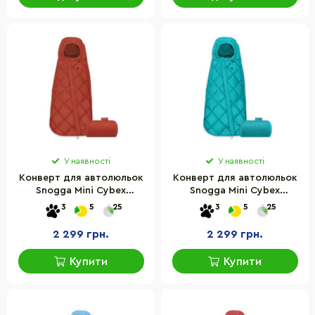
У наявності
У наявності
Конверт для автолюльок
Конверт для автолюльок
Snogga Mini Cybex
Snogga Mini Cybex
521000869 Autumn Gold
521000889 River Blue
3
5
25
3
5
25
2 299 грн.
2 299 грн.
Купити
Купити