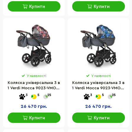
Купити
Купити
У наявності
У наявності
Коляска універсальна 3 в
Коляска універсальна 3 в
1 Verdi Mocca 9023-VMOC-
1 Verdi Mocca 9023-VMOC-
11 графіт-аплікація
12 графіт-аплікація
3
5
25
3
5
25
26 470 грн.
26 470 грн.
Купити
Купити