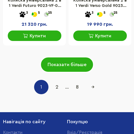
Коляска універсальна 2 в
Коляска універсальна 2 в
1 Verdi Futuro 9023-VF-02
1 Verdi Verso Gold 9023-
Stone grey
VVG2v1-13 чорний
3
5
25
3
5
25
21 320 грн.
19 990 грн.
Купити
Купити
Показати більше
1
2
...
8
→
Навігація по сайту
Покупцю
Контакти
Вхід/Реєстрація