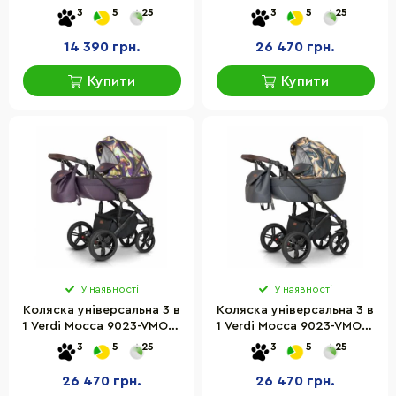
VME-10
04 бежева
3
5
25
3
5
25
14 390 грн.
26 470 грн.
Купити
Купити
У наявності
У наявності
Коляска універсальна 3 в
Коляска універсальна 3 в
1 Verdi Mocca 9023-VMOC-
1 Verdi Mocca 9023-VMOC-
09 фіолетова
10 графіт-аплікація
3
5
25
3
5
25
26 470 грн.
26 470 грн.