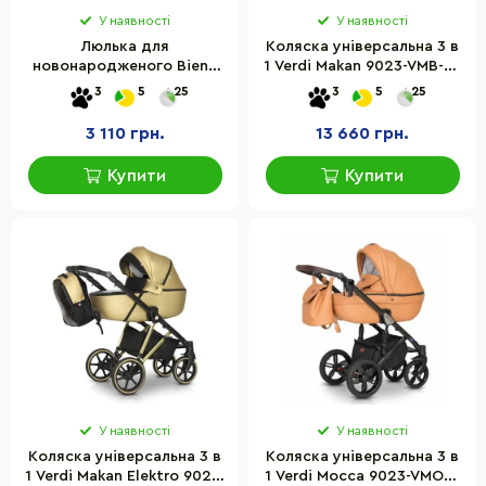
У наявності
У наявності
Люлька для
Коляска універсальна 3 в
новонародженого Biene
1 Verdi Makan 9023-VMB-03
BSOCCMG Solo Melange
new gold
3
5
25
3
5
25
Grey без шасі
3 110 грн.
13 660 грн.
Купити
Купити
У наявності
У наявності
Коляска універсальна 3 в
Коляска універсальна 3 в
1 Verdi Makan Elektro 9023-
1 Verdi Mocca 9023-VMOC-