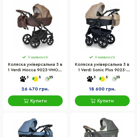
У наявності
У наявності
Коляска універсальна 3 в
Коляска універсальна 3 в
1 Verdi Mocca 9023-VMOC-
1 Verdi Sonic Plus 9023-
14 коричнева
VSP-05 бежевий
3
5
25
3
5
25
26 470 грн.
18 600 грн.
Купити
Купити