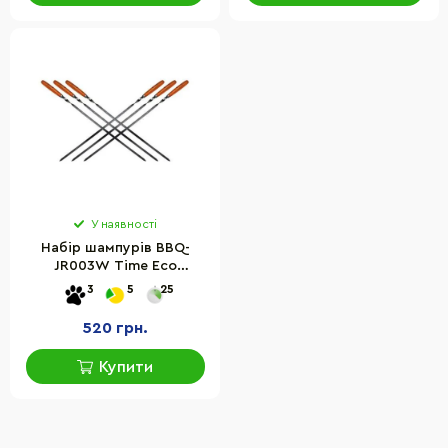
У наявності
Набір шампурів BBQ-
JR003W Time Eco
4820601034367, 60 см
3
5
25
520 грн.
Купити