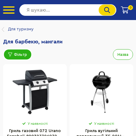
0
Для туризму
Для барбекю, мангали
Фільтр
Назва
У наявності
У наявності
Гриль газовий 072 Urano
Гриль вугільний