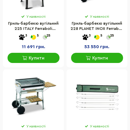
У наявності
У наявності
Гриль-барбекю вугільний
Гриль-барбекю вугільний
225 ITALY Ferraboli
228 PLANET INOX Ferraboli
8003277002250
8003277002281
3
5
25
3
5
25
металевий
металевий
11 691 грн.
53 550 грн.
Купити
Купити
У наявності
У наявності