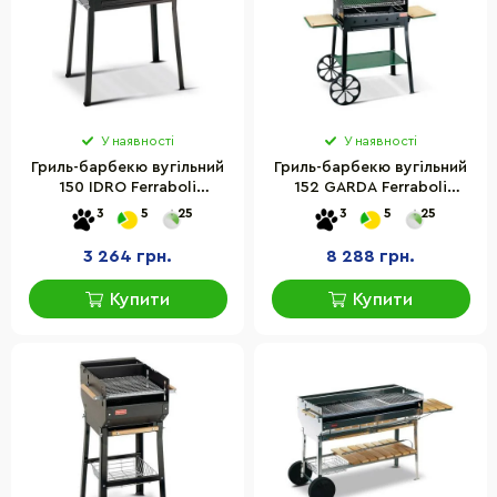
У наявності
У наявності
Гриль-барбекю вугільний
Гриль-барбекю вугільний
150 IDRO Ferraboli
152 GARDA Ferraboli
8003277001505 металевий
8003277001529 з двома
3
5
25
3
5
25
бічними полицями
3 264 грн.
8 288 грн.
Купити
Купити