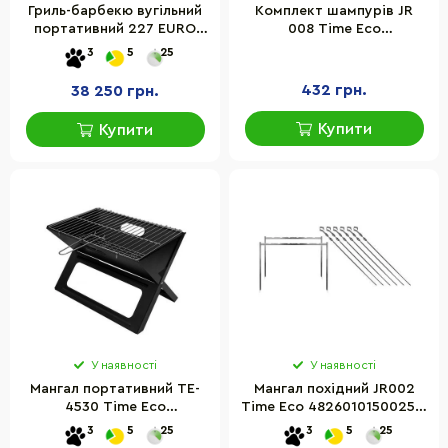
Гриль-барбекю вугільний
Комплект шампурів JR
портативний 227 EURO
008 Time Eco
INOX Ferraboli
4000810130191 в чохлі 8
3
5
25
8003277002274
шт
432 грн.
38 250 грн.
Купити
Купити
У наявності
У наявності
Мангал портативний TE-
Мангал похідний JR002
4530 Time Eco
Time Eco 4826010150025 в
4820211101596
чохлі
3
5
25
3
5
25