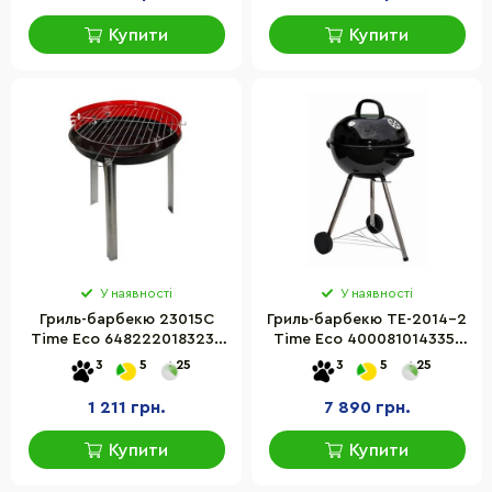
Купити
Купити
У наявності
У наявності
Гриль-барбекю 23015С
Гриль-барбекю TE-2014-2
Time Eco 6482220183239
Time Eco 4000810143351
металевий
металевий
3
5
25
3
5
25
1 211 грн.
7 890 грн.
Купити
Купити