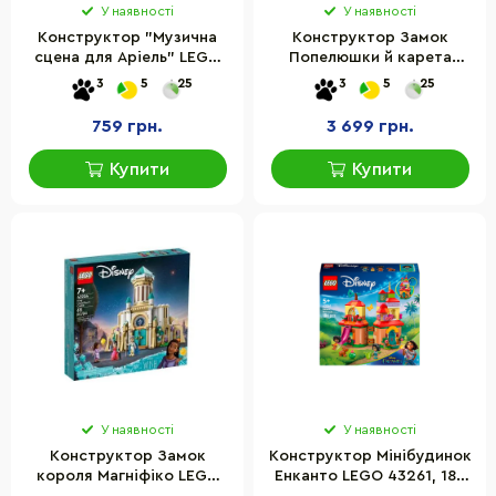
У наявності
У наявності
Конструктор "Музична
Конструктор Замок
сцена для Аріель" LEGO
Попелюшки й карета
43235, 60 деталей
LEGO 43275, 596 деталей
3
5
25
3
5
25
759 грн.
3 699 грн.
Купити
Купити
У наявності
У наявності
Конструктор Замок
Конструктор Мінібудинок
короля Магніфіко LEGO
Енканто LEGO 43261, 186