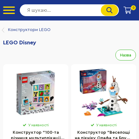
0
Конструктори LEGO
LEGO Disney
Назва
У наявності
У наявності
Конструктор "100-та
Конструктор "Веселощі
річниця мультиплікації
на пікніку Олафа та Бруні"