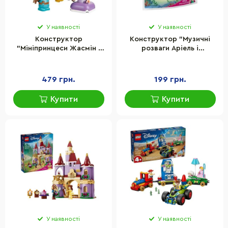
У наявності
У наявності
Конструктор
Конструктор "Музичні
"Мініпринцеси Жасмін і
розваги Аріель і
Рапунцель" LEGO 43303,
Флаундера з нагоди дня
59 деталей
народження" LEGO 30720,
39 деталей
479 грн.
199 грн.
Купити
Купити
У наявності
У наявності