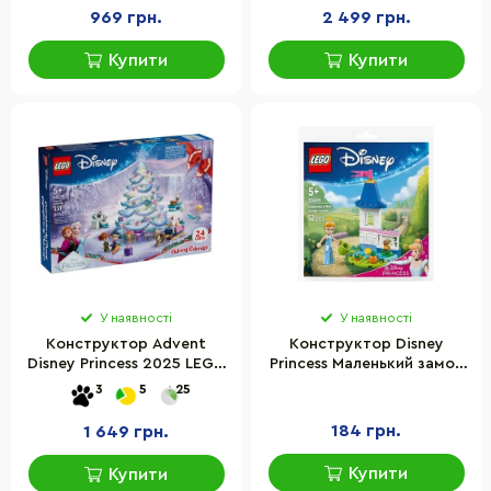
969 грн.
2 499 грн.
Купити
Купити
У наявності
У наявності
Конструктор Advent
Конструктор Disney
Disney Princess 2025 LEGO
Princess Маленький замок
43273, 231 деталь
Попелюшки в саду LEGO
3
5
25
30695, 52 деталі
184 грн.
1 649 грн.
Купити
Купити