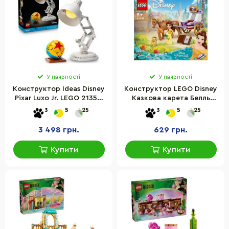
У наявності
У наявності
Конструктор Ideas Disney
Конструктор LEGO Disney
Pixar Luxo Jr. LEGO 21357,
Казкова карета Белль
613 деталей
43233, 62 деталі
3
5
25
3
5
25
3 498 грн.
629 грн.
Купити
Купити