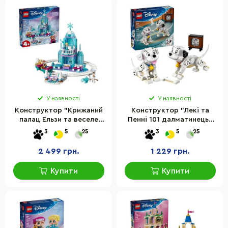
У наявності
У наявності
Конструктор "Крижаний
Конструктор "Лекі та
палац Ельзи та веселе
Пенні 101 далматинець"
катання на санчатах"
LEGO 43271, 268 деталей
3
5
25
3
5
25
LEGO 43281, 216 деталейї
2 499 грн.
1 229 грн.
Купити
Купити