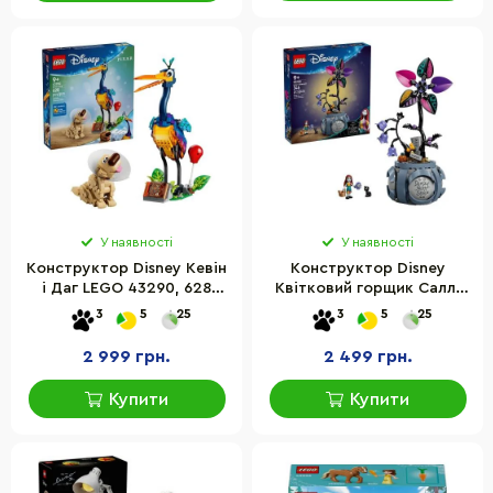
У наявності
У наявності
Конструктор Disney Кевін
Конструктор Disney
і Даг LEGO 43290, 628
Квітковий горщик Саллі
деталей
LEGO 43288, 346 деталей
3
5
25
3
5
25
2 999 грн.
2 499 грн.
Купити
Купити