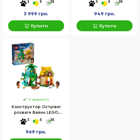
43224, 613 деталей
деталей
3
5
25
3
5
25
3 999 грн.
949 грн.
Купити
Купити
У наявності
Конструктор Острівні
розваги Ваяни LEGO
43260, 175 деталей
3
5
25
969 грн.