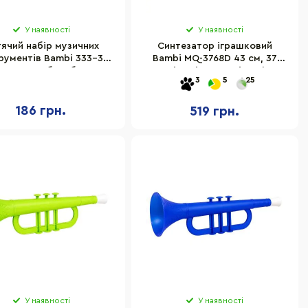
У наявності
У наявності
ячий набір музичних
Синтезатор іграшковий
рументів Bambi 333-3
Bambi MQ-3768D 43 см, 37
маракаси, барабан
клавіш, від USB, мікрофон
3
5
25
186 грн.
519 грн.
У наявності
У наявності