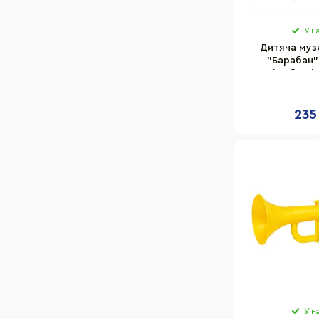
У н
Дитяча муз
"Барабан"
8643(Red) світ
еф
235
У н