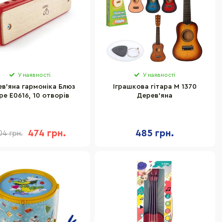
У наявності
У наявності
в'яна гармоніка Блюз
Іграшкова гітара M 1370
pe E0616, 10 отворів
Дерев'яна
474 грн.
485 грн.
04 грн.