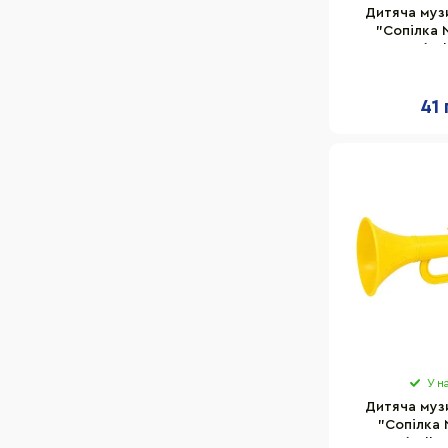
Дитяча муз
"Сопілка 
319BMS(Yel
27,5х
41 
У н
Дитяча муз
"Сопілка 
318BMS(Yello