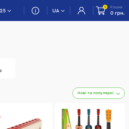
Кошик
0
 25
UA
0 грн.
ор
Нові та популярні