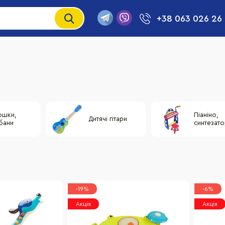
+38 063 026 26
ошки,
Піаніно,
Дитячі гітари
бани
синтезат
-19%
-6%
Акція
Акція