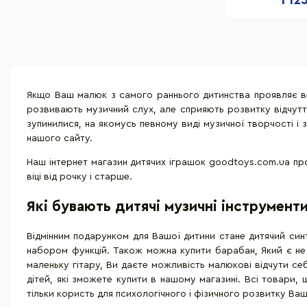
1 12
Якщо Ваш малюк з самого раннього дитинства проявляє вели
розвивають музичний слух, але сприяють розвитку відчуття 
зупинилися, на якомусь певному виді музичної творчості і 
нашого сайту.
Наш інтернет магазин дитячих іграшок goodtoys.com.ua пропо
віці від рочку і старше.
Які бувають дитячі музичні інструмент
Відмінним подарунком для Вашої дитини стане дитячий синт
набором функцій. Також можна купити барабан, Який є не 
маленьку гітару, Ви даєте можливість малюкові відчути се
дітей, які зможете купити в нашому магазині. Всі товари,
тільки користь для психологічного і фізичного розвитку Ваш