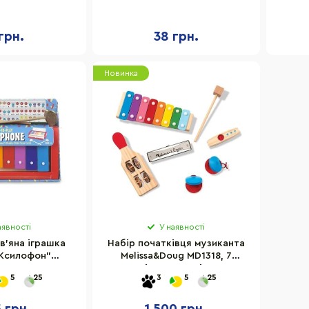
см
грн.
38 грн.
Новинка
аявності
У наявності
в'яна іграшка
Набір початківця музиканта
Ксилофон"
Melissa&Doug MD1318, 7
oug MD4149
інструментів
5
25
3
5
25