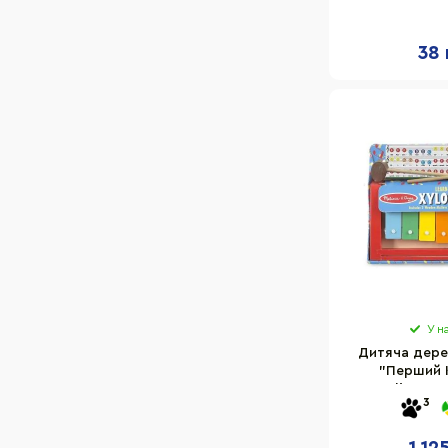
38 
У н
Дитяча дере
"Перший 
Melissa&D
3