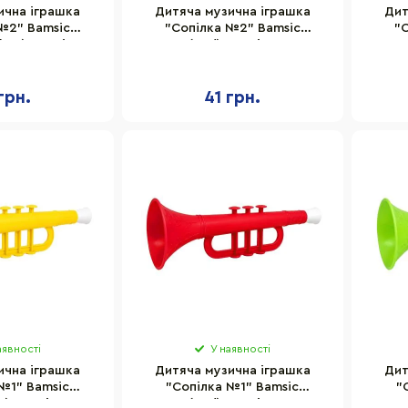
ична іграшка
Дитяча музична іграшка
Дит
№2" Bamsic
"Сопілка №2" Bamsic
"
low) розмір
319BMS(Red) розмір 27,5х7,3
319BMS
7,3 см
см
грн.
41 грн.
аявності
У наявності
ична іграшка
Дитяча музична іграшка
Дит
№1" Bamsic
"Сопілка №1" Bamsic
"
w) розмір 22х6
318BMS(Red) розмір 22х6 см
318BMS