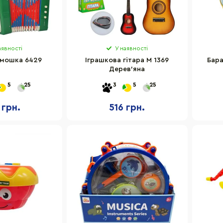
аявності
У наявності
рмошка 6429
Іграшкова гітара M 1369
Бара
Дерев'яна
5
25
3
5
25
 грн.
516 грн.