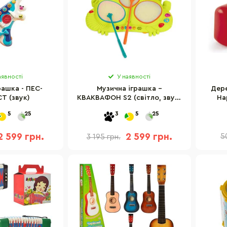
аявності
У наявності
рашка - ПЕС-
Музична іграшка –
Дере
Т (звук)
КВАКВАФОН S2 (світло, звук)
Ha
BX1953Z
5
25
3
5
25
2 599 грн.
2 599 грн.
5
3 195 грн.