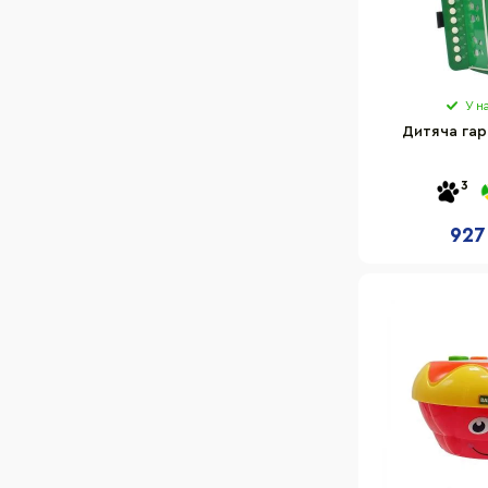
У н
Дитяча га
3
927