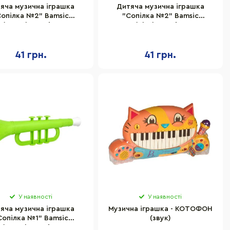
яча музична іграшка
Дитяча музична іграшка
Сопілка №2" Bamsic
"Сопілка №2" Bamsic
(Green) розмір 27,5х7,3
319BMS(Blue) розмір 27,5х7,3
см
см
41 грн.
41 грн.
У наявності
У наявності
яча музична іграшка
Музична іграшка - КОТОФОН
Сопілка №1" Bamsic
(звук)
(Green) розмір 22х6 см