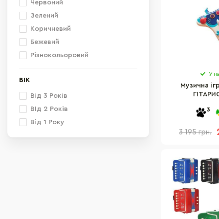
Червоний
Зелений
Коричневий
Бежевий
Різнокольоровий
У н
ВІК
Музична іг
ГІТАРИС
Від 3 Років
ВІд 2 Років
3
Від 1 Року
3 195 грн.