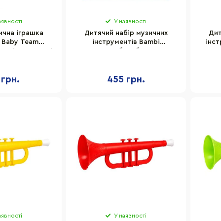
аявності
У наявності
ична іграшка
Дитячий набір музичних
Дит
 Baby Team
інструментів Bambi
інст
лові та звукові
SF8122ABC, барабан, дудка,
екти
маракас
 грн.
455 грн.
аявності
У наявності