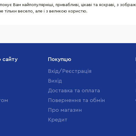
нує Вам найпопулярніші, привабливі, цікаві та яскраві, з зображе
е тільки весело, але і з великою користю.
о сайту
Покупцю
Вхід/Реєстрація
Вихід
Доставка та оплата
том
Повернення та обмін
Про магазин
Кредит