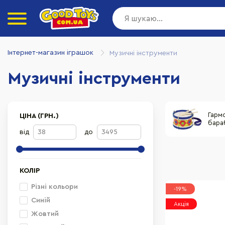
Інтернет-магазин іграшок
Музичні інструменти
Музичні інструменти
Гарм
ЦІНА (ГРН.)
бара
від
до
КОЛІР
Різні кольори
-19%
Синій
Акція
Жовтий