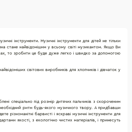
ичні інструменти. Музичні інструменти для дітей не тільки
тина стане найвідомішим у всьому світі музикантом. Якщо Ви
іонах, то зробити це буде дуже легко і швидко за допомогою
найвідоміших світових виробників для хлопчиків і дівчаток у
лені спеціально під розмір дитячих пальчиків з скороченим
 необхідний ритм будь-якого музичного твору. А придбавши
е різноманітні барвисті і яскраві музичні інструменти для
ртами якості, з екологічно чистих матеріалів, і принесуть