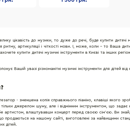
5 грн.
1 500 грн.
ку цікавість до музики, то дуже до речі, буде купити дитячі муз
ритму, артикуляції і чіткості мови. І, може, коли - то Ваша ди
захочете купити дитячі музичні інструменти в Києві та інших рег
нує Вашій увазі різноманітні музичні інструменти для дітей від 
и?
езатор - зменшена копія справжнього піаніно, клавіші якого зроб
тільки джерелом шуму, але і відмінним інструментом, що задає
бе артистом, влаштувавши концерт перед своєю сім'єю. Ви знайдет
 що продаються на нашому сайті, виготовлені за найвищими станда
их дітей.