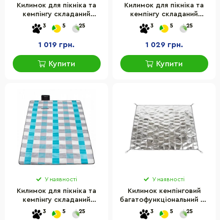
Килимок для пікніка та
Килимок для пікніка та
кемпінгу складаний
кемпінгу складаний
Springos PM016, 200 x 200
Springos PM019, 200 x 200
3
5
25
3
5
25
см
см
1 019 грн.
1 029 грн.
Купити
Купити
У наявності
У наявності
Килимок для пікніка та
Килимок кемпінговий
кемпінгу складаний
багатофункціональний PE
Springos PM022, 300 x 200
NH20FCD03 Naturehike
3
5
25
3
5
25
см
6927595746776,