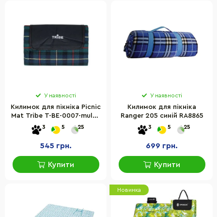
У наявності
У наявності
Килимок для пікніка Picnic
Килимок для пікніка
Mat Tribe T-BE-0007-multi-
Ranger 205 синій RA8865
dark, акриловий
3
5
25
3
5
25
545 грн.
699 грн.
Купити
Купити
Новинка