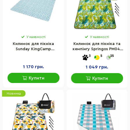
У наявності
У наявності
Килимок для пікніка
Килимок для пікніка та
Sunday KingCamp
кемпінгу Springos PM041
KP2403_GREEN 200х200
складний 200x200 см
3
5
25
см
1 170 грн.
1 049 грн.
Купити
Купити
Новинка