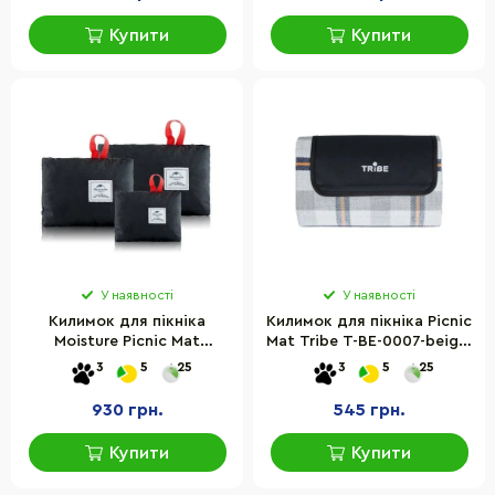
Купити
Купити
У наявності
У наявності
Килимок для пікніка
Килимок для пікніка Picnic
Moisture Picnic Mat
Mat Tribe T-BE-0007-beige,
NH17D050-B Naturehike
акриловий
3
5
25
3
5
25
6927595724651, 145*200
см, р-р L
930 грн.
545 грн.
Купити
Купити