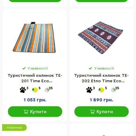
У наявності
У наявності
Туристичний килимок TE-
Туристичний килимок TE-
201 Time Eco
202 Etno Time Eco
4820211101282MULTI,
4820211101749, 200х200
3
5
25
3
5
25
блакитний
см
1 053 грн.
1 890 грн.
Купити
Купити
Новинка