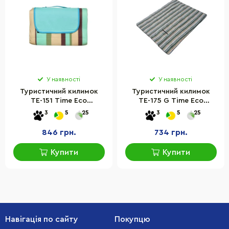
У наявності
У наявності
Туристичний килимок
Туристичний килимок
ТЕ-151 Time Eco
ТЕ-175 G Time Eco
4820211100964, 150х200
8435269953804_3, 175х135
3
5
25
3
5
25
см
см
846 грн.
734 грн.
Купити
Купити
Навігація по сайту
Покупцю