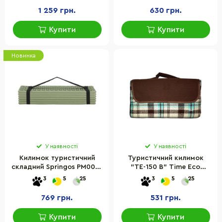
алюмінієва плівка, Розмір
1 259 грн.
630 грн.
M
Купити
Купити
Новинка
У наявності
У наявності
Килимок туристичний
Туристичний килимок
складний Springos PM0010
"ТЕ-150 В" Time Eco
XPE, Green/Grey
8435269953798
3
5
25
3
5
25
182x60x0,8 см
769 грн.
531 грн.
Купити
Купити