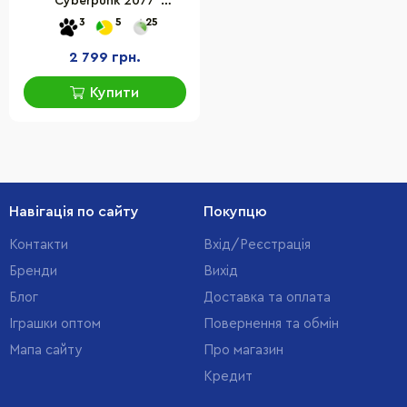
"Cyberpunk 2077"
GamesSoftware
3
5
25
5902367641870 BD диск
2 799 грн.
Купити
Навігація по сайту
Покупцю
Контакти
Вхід/Реєстрація
Бренди
Вихід
Блог
Доставка та оплата
Іграшки оптом
Повернення та обмін
Мапа сайту
Про магазин
Кредит