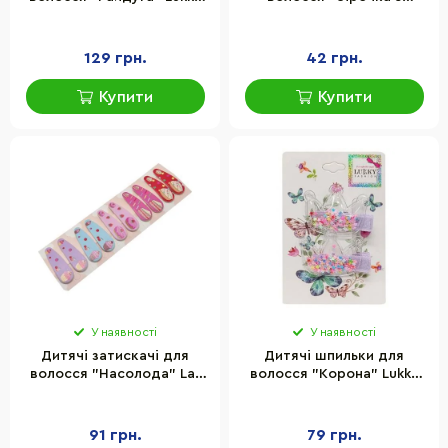
T22800 із застібкою
блиском" La-beauty 1200-
153-2, 12 шт
129 грн.
42 грн.
Купити
Купити
У наявності
У наявності
Дитячі затискачі для
Дитячі шпильки для
волосся "Насолода" La-
волосся "Корона" Lukky
beauty 0109-083, 10 шт
T18456(Multicolor)
91 грн.
79 грн.