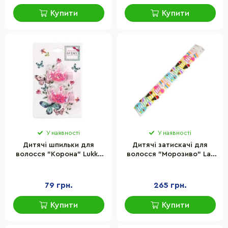
Купити
Купити
У наявності
У наявності
Дитячі шпильки для
Дитячі затискачі для
волосся "Корона" Lukky
волосся "Морозиво" La-
T18456(Pink)
beauty 0109-122, 10 пар
79 грн.
265 грн.
Купити
Купити