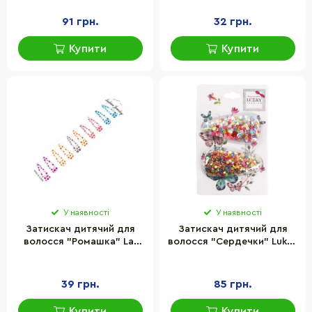
047, 10 шт
91 грн.
32 грн.
Купити
Купити
У наявності
У наявності
Затискач дитячий для
Затискач дитячий для
волосся "Ромашка" La-
волосся "Сердечки" Lukky
beauty 1200-049, 10 пар
T18432(мікс сердечка)
39 грн.
85 грн.
Купити
Купити