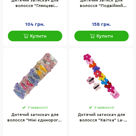
Дитячий затискач для
Дитячий затиск для
волосся "Глянцеві
волосся "Подвійний
зірочки" La-beauty 0102-
бантик" La-beauty 0101-
111, 10 шт
147, 10 штук
104 грн.
158 грн.
Купити
Купити
У наявності
У наявності
Дитячий затискач для
Дитячий затискач для
волосся "Міні єдинороги"
волосся "Квітка" La-
La-beauty 0109-126, 10
beauty 0102-308, 12 шт
штук