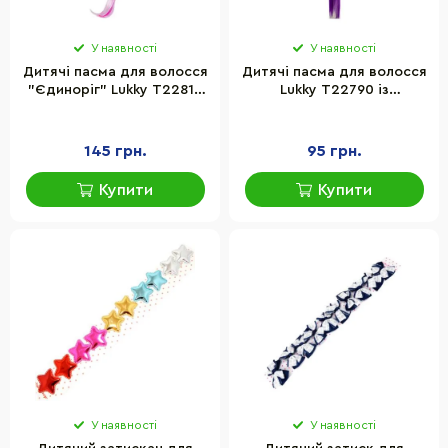
У наявності
У наявності
Дитячі пасма для волосся
Дитячі пасма для волосся
"Єдиноріг" Lukky T22813
Lukky T22790 із
із застібкою
застібкою, фіолетовий
145 грн.
95 грн.
Купити
Купити
У наявності
У наявності