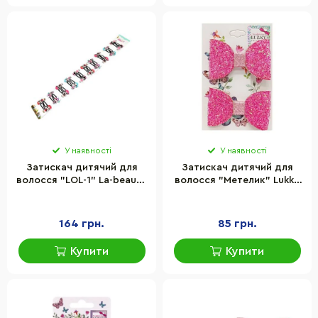
У наявності
У наявності
Затискач дитячий для
Затискач дитячий для
волосся "LOL-1" La-beauty
волосся "Метелик" Lukky
0109-068-1, 10 пар
T18450, 2 штуки
164 грн.
85 грн.
Купити
Купити