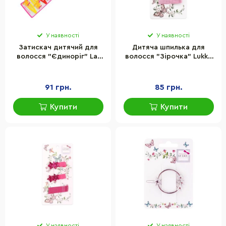
У наявності
У наявності
Затискач дитячий для
Дитяча шпилька для
волосся "Єдиноріг" La-
волосся "Зірочка" Lukky
beauty 0109-061-1, 12 шт
T18543 рожеві квіточки
91 грн.
85 грн.
Купити
Купити
У наявності
У наявності