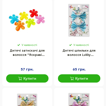
У наявності
У наявності
Дитячі затискачі для
Дитячі шпильки для
волосся "Яскраві
волосся Lukky
квіточки в горошок" La-
T24067(Blue) синій
beauty 0102-032-1, 12 шт
57 грн.
65 грн.
Купити
Купити