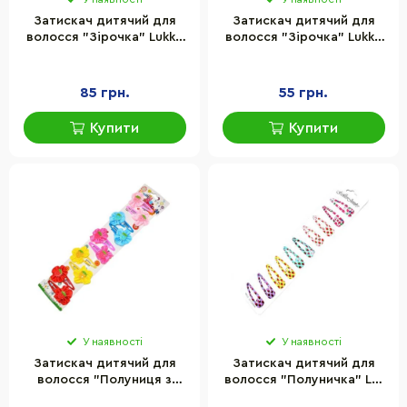
Затискач дитячий для
Затискач дитячий для
волосся "Зірочка" Lukky
волосся "Зірочка" Lukky
T18543 червоні зірочки
T18576 сріблястий
85 грн.
55 грн.
Купити
Купити
У наявності
У наявності
Затискач дитячий для
Затискач дитячий для
волосся "Полуниця з
волосся "Полуничка" La-
рюшками" La-beauty 0109-
beauty 1200-061, 10 шт