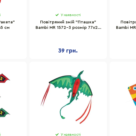
і
У наявності
Ракета"
Повітряний змій "Пташка"
Повітр
65 см
Bambi MR 1572-3 розмір 77х22
Bambi MR
см
39 грн.
і
У наявності