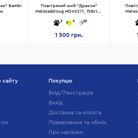
жан" Bambi
Повітряний змій "Дракон"
Повіт
см
Melissa&Doug MD40217, 158х140
Melis
см
3
5
25
1 500 грн.
о сайту
Покупцю
Вхід/Реєстрація
Вихід
Доставка та оплата
том
Повернення та обмін
Про магазин