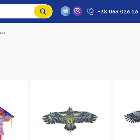
+38 063 026 26
мії