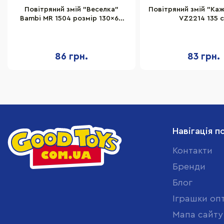
Повітряний змій "Веселка"
Повітряний змій "Ка
Bambi MR 1504 розмір 130×69
VZ2214 135 
см
86 грн.
83 грн.
Навігація п
Контакти
Бренди
Блог
Іграшки оп
Мапа сайту