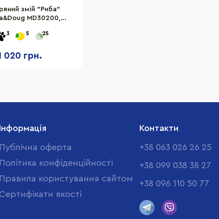
ряний змій "Риба"
sa&Doug MD30200,
100х140 см
3
5
25
1 020 грн.
Інформація
Контакти
Публічна оферта
+38 063 026 26 25
Політика конфіденційності
+38 099 038 38 27
Правила користування сайтом
+38 096 110 50 77
Cертифікати якості