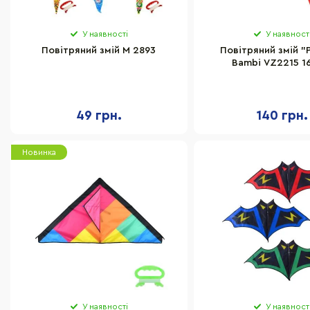
У наявності
У наявност
Повітряний змій M 2893
Повітряний змій "
Bambi VZ2215 1
49 грн.
140 грн.
Новинка
У наявності
У наявност