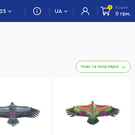
Кошик
0
 25
UA
0 грн.
Нові та популярні