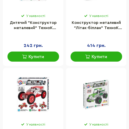
У наявності
У наявності
Дитячий "Конструктор
Конструктор металевий
металевий" ТехноК
"Літак-біплан" ТехноК
6399TXK, 112 деталей
4791TXK, 260 деталей
242 грн.
414 грн.
Купити
Купити
У наявності
У наявності