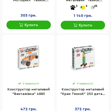
"Мотоцикл" ТехноК
металевий" ТехноК
4807TXK, 181 деталь
9307TXK
3
5
25
303 грн.
1 140 грн.
Купити
Купити
У наявності
У наявності
Конструктор металевий
Конструктор металевий
"Вантажівка" 4883
"Кран ТехноК" 253 деталі
4890
472 грн.
372 грн.