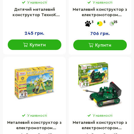
У наявності
У наявності
Дитячий металевий
Металевий конструктор з
конструктор ТехноК
електромотором
0143TXK 105 деталей
"MECHANIX" Аарті Zephyr
3
5
25
01077, 207 елементів
245 грн.
706 грн.
Купити
Купити
У наявності
У наявності
Металевий конструктор з
Металевий конструктор з
електромотором
електромотором
"MECHANIX" Атракціони
"MECHANIX" Військові