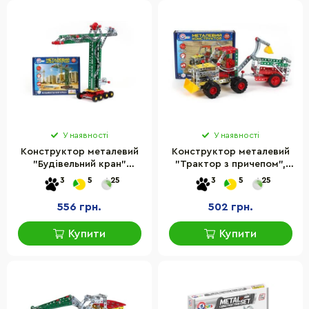
У наявності
У наявності
Конструктор металевий
Конструктор металевий
"Будівельний кран"
"Трактор з причепом",
4838TXK
265 деталей 4876TXK
3
5
25
3
5
25
556 грн.
502 грн.
Купити
Купити