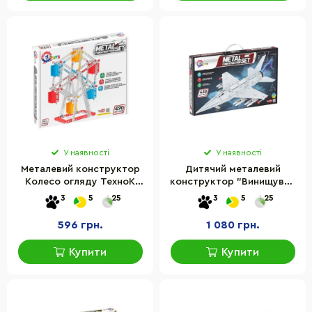
У наявності
У наявності
Металевий конструктор
Дитячий металевий
Колесо огляду ТехноК
конструктор "Винищувач
7891TXK, 470 деталей
F16" ТехноК 9598TXK 430
3
5
25
3
5
25
деталей
596 грн.
1 080 грн.
Купити
Купити