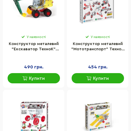
У наявності
У наявності
Конструктор металевий
Конструктор металевий
"Екскаватор ТехноК"
"Мототранспорт" ТехноК
4784
1394TXK, 198 деталей
490 грн.
454 грн.
Купити
Купити