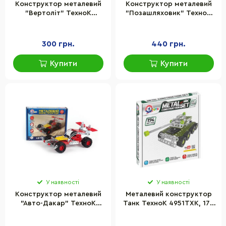
Конструктор металевий
Конструктор металевий
"Вертоліт" ТехноК
"Позашляховик" ТехноК
4944TXK, 185 деталей
4913TXK, 248 деталей
300 грн.
440 грн.
Купити
Купити
У наявності
У наявності
Конструктор металевий
Металевий конструктор
"Авто-Дакар" ТехноК
Танк ТехноК 4951TXK, 174
4920TXK, 173 деталі
деталі