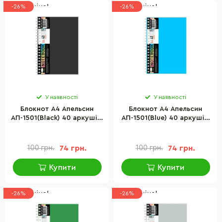
Низька ціна!
Низька ціна!
-26%
-26%
У наявності
У наявності
Блокнот А4 Апельсин
Блокнот А4 Апельсин
АП-1501(Black) 40 аркушів,
АП-1501(Blue) 40 аркушів,
пружина збоку
пружина збоку
100 грн.
74 грн.
100 грн.
74 грн.
Купити
Купити
Низька ціна!
Низька ціна!
-26%
-26%