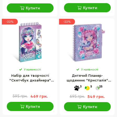
Купити
Купити
-22%
-22%
У наявності
У наявності
Набір для творчості
Дитячий Планер-
"Скетчбук дизайнера"
щоденник "Кристалія"
Nebulous Stars 11450NS
Nebulous Stars 12524, 1164
3
5
25
наліпки
595 грн.
469 грн.
695 грн.
549 грн.
Купити
Купити