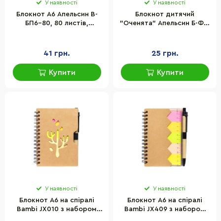
У наявності
У наявності
Блокнот А6 Апельсин В-
Блокнот дитячий
БП6-80, 80 листів,
"Оченята" Апельсин Б-Ф7-
пружина зверху
50, 40 аркушів
41 грн.
25 грн.
Купити
Купити
У наявності
У наявності
Блокнот А6 на спіралі
Блокнот А6 на спіралі
Bambi JX010 з набором
Bambi JX409 з набором
стікерів та ручкою
стікерів та ручкою