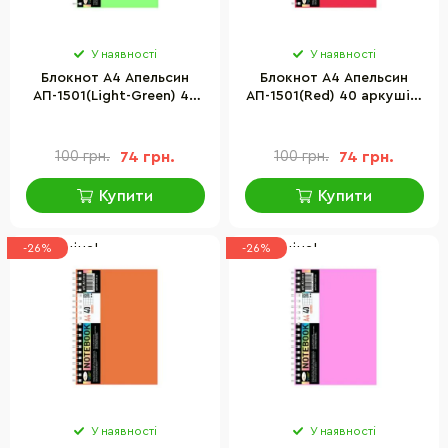
У наявності
У наявності
Блокнот А4 Апельсин
Блокнот А4 Апельсин
АП-1501(Light-Green) 40
АП-1501(Red) 40 аркушів,
аркушів, пружина збоку
пружина збоку
100 грн.
74 грн.
100 грн.
74 грн.
Купити
Купити
Низька ціна!
Низька ціна!
-26%
-26%
У наявності
У наявності