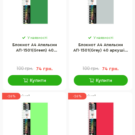
У наявності
У наявності
Блокнот А4 Апельсин
Блокнот А4 Апельсин
АП-1501(Green) 40
АП-1501(Grey) 40 аркушів,
аркушів, пружина збоку
пружина збоку
100 грн.
74 грн.
100 грн.
74 грн.
Купити
Купити
Низька ціна!
Низька ціна!
-26%
-26%