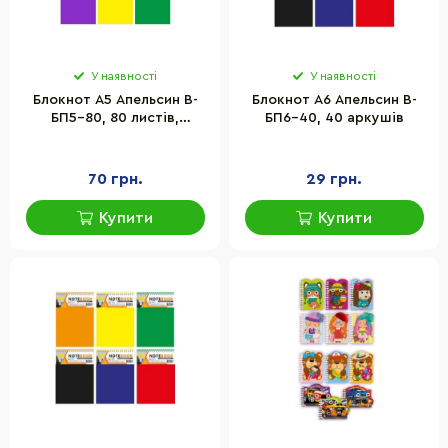
У наявності
У наявності
Блокнот А5 Апельсин В-
Блокнот А6 Апельсин В-
БП5-80, 80 листів,
БП6-40, 40 аркушів
пружина зверху
70 грн.
29 грн.
Купити
Купити