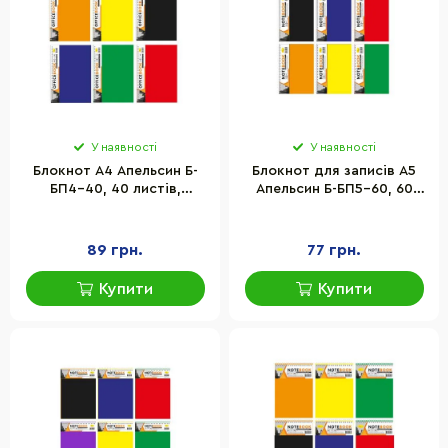
У наявності
У наявності
Блокнот А4 Апельсин Б-
Блокнот для записів А5
БП4-40, 40 листів,
Апельсин Б-БП5-60, 60
пружина збоку
аркушів, пружина збоку
89 грн.
77 грн.
Купити
Купити