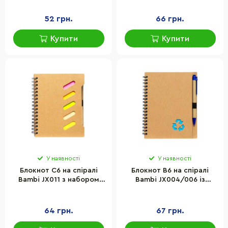
52 грн.
66 грн.
Купити
Купити
У наявності
У наявності
Блокнот С6 на спіралі
Блокнот В6 на спіралі
Bambi JX011 з набором
Bambi JX004/006 із
стікерів та ручкою
ручкою
64 грн.
67 грн.