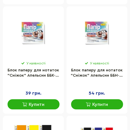
У наявності
У наявності
Блок паперу для нотаток
Блок паперу для нотаток
"Сніжок" Апельсин ББК-9-
"Сніжок" Апельсин ББН-9-
9, 300 аркушів, клеєний,
9 500 аркушів, не
куб
клеєний, куб
39 грн.
54 грн.
Купити
Купити