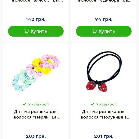
волосся "Блиск 3" La-
волосся "Єдиноріг" La-
beauty 0307-1113-3, 50
beauty 0108-521, 8 штук
штук
142 грн.
94 грн.
Купити
Купити
У наявності
У наявності
Дитяча резинка для
Дитяча резинка для
волосся "Перли" La-
волосся "Полуниця в
beauty 0303-1079, 10 штук
камінцях" La-beauty 0302-
1089 набір 10 шт
203 грн.
201 грн.