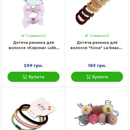
У наявності
У наявності
Дитяча резинка для
Дитяча резинка для
волосся «Корона» Lukky
волосся "Коса" La-beauty
T18533(фіолетовий)
0301-1115, 20 штук
299 грн.
189 грн.
Купити
Купити