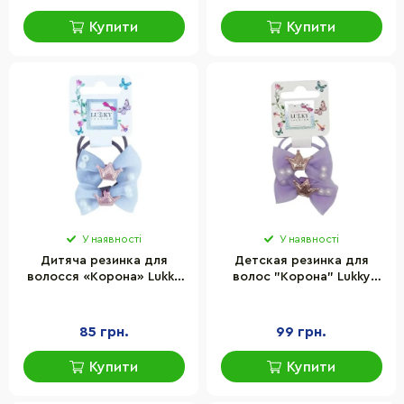
Купити
Купити
У наявності
У наявності
Дитяча резинка для
Детская резинка для
волосся «Корона» Lukky
волос "Корона" Lukky
T18533(блакитний)
T18533(бузковий)
85 грн.
99 грн.
Купити
Купити