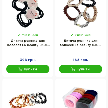
У наявності
У наявності
Дитяча резинка для
Дитяча резинка для
волосся La-beauty 0301-
волосся La-beauty 0303-
718 чорний з блиском,
1075-1 набір 20 шт, 4
набір 60 шт
кольори
328 грн.
146 грн.
Купити
Купити