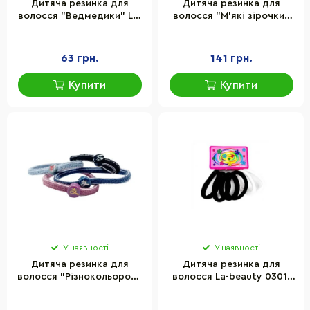
Дитяча резинка для
Дитяча резинка для
волосся "Ведмедики" La-
волосся "М'які зірочки"
beauty 0301-559 набір 10
La-beauty 0300-792, 6
шт
штук
63 грн.
141 грн.
Купити
Купити
У наявності
У наявності
Дитяча резинка для
Дитяча резинка для
волосся "Різнокольорова
волосся La-beauty 0301-
емблема" La-beauty 0301-
1124 мікрофібра, чорно-
561 набір 10 шт
білий, набір 6 шт