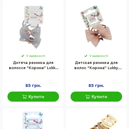
У наявності
У наявності
Дитяча резинка для
Детская резинка для
волосся "Корона" Lukky
волос "Корона" Lukky
T18533(ніжно-сірий)
T18533(рожевий)
85 грн.
85 грн.
Купити
Купити