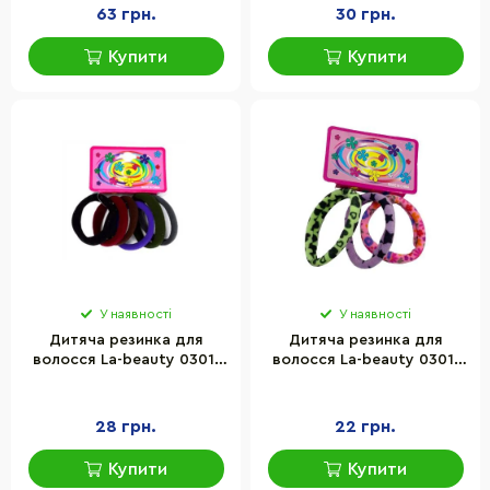
63 грн.
30 грн.
Купити
Купити
У наявності
У наявності
Дитяча резинка для
Дитяча резинка для
волосся La-beauty 0301-
волосся La-beauty 0301-
1124-2 різнокольоровий,
1125-1 мікрофібра,
темні кольори, набір 6 шт
різнокольоровий, набір 3
шт
28 грн.
22 грн.
Купити
Купити