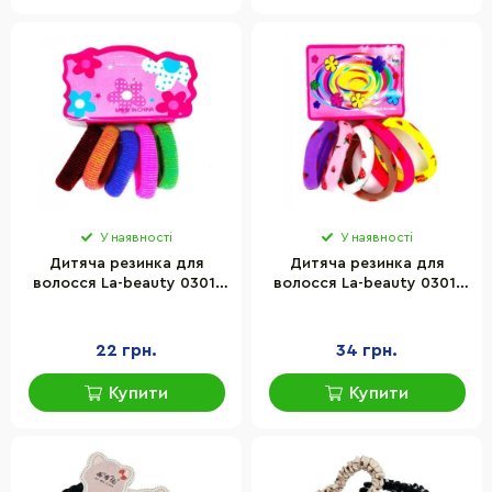
У наявності
У наявності
Дитяча резинка для
Дитяча резинка для
волосся La-beauty 0301-
волосся La-beauty 0301-
1126 мікрофібра,
1127 мікрофібра з
різнокольоровий, набір 5
малюнком, набір 6 шт
шт
22 грн.
34 грн.
Купити
Купити