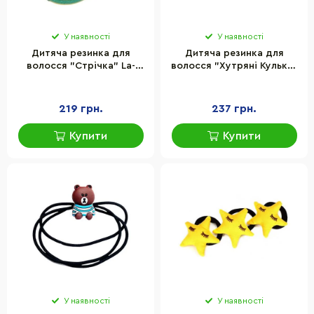
У наявності
У наявності
Дитяча резинка для
Дитяча резинка для
волосся "Стрічка" La-
волосся "Хутряні Кульки"
beauty 0301-650-2
La-beauty 0108-724, 10
різнокольоровий, набір
штук
30 шт
219 грн.
237 грн.
Купити
Купити
У наявності
У наявності