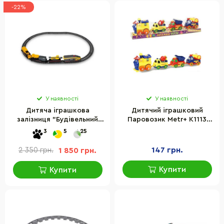
-22%
У наявності
У наявності
Дитяча іграшкова
Дитячий іграшковий
залізниця "Будівельний
Паровозик Metr+ K1113
експрес" Funrise 82949 з
(18008E) 3 машинки
3
5
25
міні-технікою
147 грн.
2 350 грн.
1 850 грн.
Купити
Купити