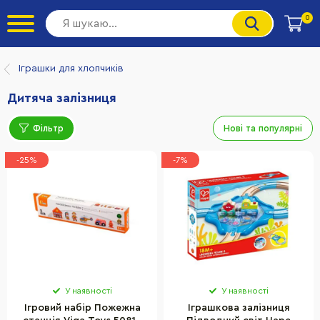
0
Іграшки для хлопчиків
Дитяча залізниця
Фільтр
Нові та популярні
-25%
-7%
У наявності
У наявності
Ігровий набір Пожежна
Іграшкова залізниця