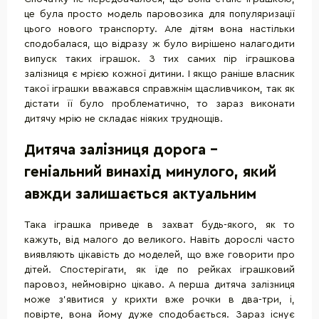
це була просто модель паровозика для популяризації
цього нового транспорту. Але дітям вона настільки
сподобалася, що відразу ж було вирішено налагодити
випуск таких іграшок. З тих самих пір іграшкова
залізниця є мрією кожної дитини. І якщо раніше власник
такої іграшки вважався справжнім щасливчиком, так як
дістати її було проблематично, то зараз виконати
дитячу мрію не складає ніяких труднощів.
Дитяча залізниця дорога -
геніальний винахід минулого, який
авжди залишається актуальним
Така іграшка приведе в захват будь-якого, як то
кажуть, від малого до великого. Навіть дорослі часто
виявляють цікавість до моделей, що вже говорити про
дітей. Спостерігати, як їде по рейках іграшковий
паровоз, неймовірно цікаво. А перша дитяча залізниця
може з'явитися у крихти вже рочки в два-три, і,
повірте, вона йому дуже сподобається. Зараз існує