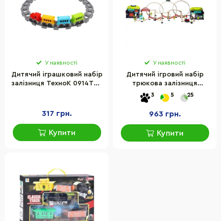
У наявності
У наявності
Дитячий іграшковий набір
Дитячий ігровий набір
залізниця ТехноК 0914TXK
трюкова залізниця
16 деталей
"Хоробрий паровозик"
3
5
25
OTAMANKO 89960, 137
деталей
317 грн.
963 грн.
Купити
Купити