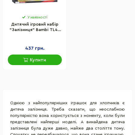
У наявності
Дитячий ігровий набір
"Залізниця" Bambi TL47
локомотив, два вагони
437 грн.
Купити
Однією з найпопулярніших іграшок для хлопчиків є
дитяча залізниця. Треба сказати, що неослабною
популярністю вона користується з моменту, коли були
представлені найперші моделі. А винайдена дитяча
залізниця була дуже давно, майже два століття тому.
Спочатку не передбачалося, що вона стане іграшкою,