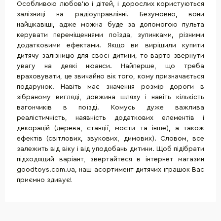
Особливою любов'ю і дітей, і дорослих користуються
залізниці на радіоуправлінні. Безумовно, вони
найцікавіші, адже можна буде за допомогою пульта
керувати переміщеннями поїзда, зупинками, різними
додатковими ефектами. Якщо ви вирішили купити
дитячу залізницю для своєї дитини, то варто звернути
увагу на деякі нюанси. Найперше, що треба
враховувати, це звичайно вік того, кому призначається
подарунок. Навіть має значення розмір дороги в
зібраному вигляді, довжина шляху і навіть кількість
вагончиків в поїзді. Комусь дуже важлива
реалістичність, наявність додаткових елементів і
декорацій (дерева, станції, мости та інше), а також
ефектів (світлових, звукових, димових). Словом, все
залежить від віку і від уподобань дитини. Щоб підібрати
підходящий варіант, звертайтеся в інтернет магазин
goodtoys.com.ua, наш асортимент дитячих іграшок Вас
приємно здивує!