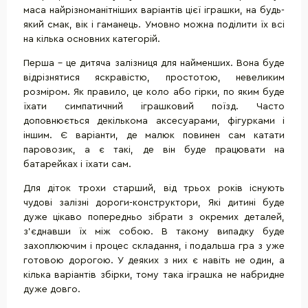
маса найрізноманітніших варіантів цієї іграшки, на будь-
який смак, вік і гаманець. Умовно можна поділити їх всі
на кілька основних категорій.
Перша - це дитяча залізниця для найменших. Вона буде
відрізнятися яскравістю, простотою, невеликим
розміром. Як правило, це коло або гірки, по яким буде
їхати симпатичний іграшковий поїзд. Часто
доповнюється декількома аксесуарами, фігурками і
іншим. Є варіанти, де малюк повинен сам катати
паровозик, а є такі, де він буде працювати на
батарейках і їхати сам.
Для діток трохи старший, від трьох років існують
чудові залізні дороги-конструктори, Які дитині буде
дуже цікаво попередньо зібрати з окремих деталей,
з'єднавши їх між собою. В такому випадку буде
захоплюючим і процес складання, і подальша гра з уже
готовою дорогою. У деяких з них є навіть не один, а
кілька варіантів збірки, тому така іграшка не набридне
дуже довго.