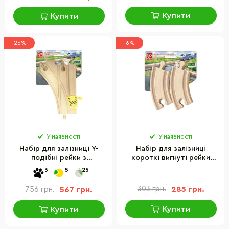
Купити
Купити
-25%
-6%
У наявності
У наявності
Набір для залізниці Y-
Набір для залізниці
подібні рейки з
короткі вигнуті рейки
перемикачем Hape E3781,
Hape E3776, 4 шт
3
5
25
2 шт
303 грн.
285 грн.
756 грн.
567 грн.
Купити
Купити