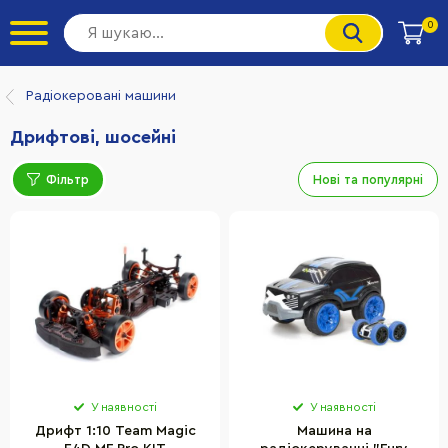
0
Радіокеровані машини
Дрифтові, шосейні
Фільтр
Нові та популярні
У наявності
У наявності
Дрифт 1:10 Team Magic
Машина на