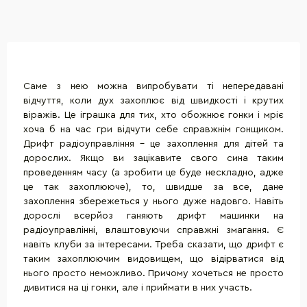
Саме з нею можна випробувати ті непередавані
відчуття, коли дух захоплює від швидкості і крутих
віражів. Це іграшка для тих, хто обожнює гонки і мріє
хоча б на час гри відчути себе справжнім гонщиком.
Дрифт радіоуправління - це захоплення для дітей та
дорослих. Якщо ви зацікавите свого сина таким
проведенням часу (а зробити це буде нескладно, адже
це так захоплююче), то, швидше за все, дане
захоплення збережеться у нього дуже надовго. Навіть
дорослі всерйоз ганяють дрифт машинки на
радіоуправлінні, влаштовуючи справжні змагання. Є
навіть клуби за інтересами. Треба сказати, що дрифт є
таким захоплюючим видовищем, що відірватися від
нього просто неможливо. Причому хочеться не просто
дивитися на ці гонки, але і приймати в них участь.