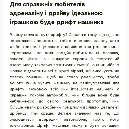
Для справжніх любителів
адреналіну і драйву ідеальною
іграшкою буде дрифт машинка
В чому полягає суть дрифту? Справа в тому, що під час
проходження поворотів, тобто, в процесі заносу, авто
як би ковзає. І це занос є повністю контрольованим і
керованим. І ось коли «водій» робить всі ці ковзання,
заноси, фінти, він відчуває справжній спортивний
азарт, масу яскравих позитивних емоцій. З ними дійсно
можна відтворити всі ті круті віражі, які виконують на
трасах гонщики. Щоб це стало реальністю, треба
всього лише купити машинку на радіоуправлінні для
дрифту. Основою всіх цих іграшкових машинок є
справжні гоночні автомобілі. Чим більше вона буде
наближеною до свого реального прототипу, чим
більше уваги розробники приділили всіляких деталей і
дрібниць, тим краще. Велике значення має те, що
знаходиться всередині автомобіля, тобто його
електроніка. Дрифт машинки можуть бути оснащені