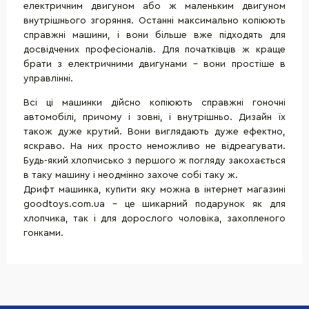
електричним двигуном або ж маленьким двигуном
внутрішнього згоряння. Останні максимально копіюють
справжні машини, і вони більше вже підходять для
досвідчених професіоналів. Для початківців ж краще
брати з електричними двигунами - вони простіше в
управлінні.
Всі ці машинки дійсно копіюють справжні гоночні
автомобілі, причому і зовні, і внутрішньо. Дизайн їх
також дуже крутий. Вони виглядають дуже ефектно,
яскраво. На них просто неможливо не відреагувати.
Будь-який хлопчисько з першого ж погляду закохається
в таку машину і неодмінно захоче собі таку ж.
Дрифт машинка, купити яку можна в інтернет магазині
goodtoys.com.ua - це шикарний подарунок як для
хлопчика, так і для дорослого чоловіка, захопленого
гонками.