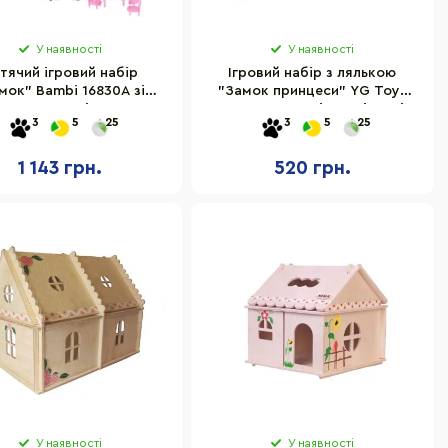
У наявності
У наявності
тячий ігровий набір
Ігровий набір з лялькою
мок" Bambi 16830A зі
"Замок принцеси" YG Toys
звуком та світлом
KDL-58 звукові та світлові
3
5
25
3
5
25
ефекти
1 143 грн.
520 грн.
У наявності
У наявності