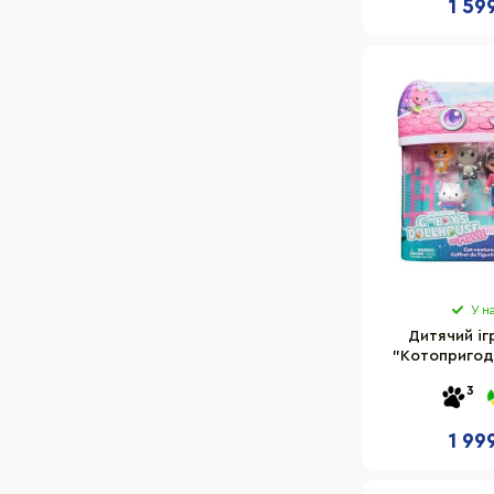
1 59
У н
Дитячий іг
"Котопригода
SM36204
3
1 99