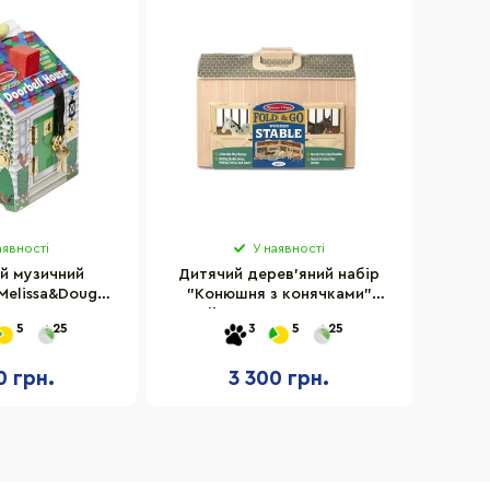
аявності
У наявності
й музичний
Дитячий дерев'яний набір
Melissa&Doug
"Конюшня з конячками"
 4 ляльки
Melissa&Doug MD3704, 4
5
25
3
5
25
фігурки
0 грн.
3 300 грн.