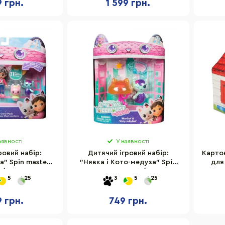
9 грн.
1 599 грн.
аявності
У наявності
ровий набір:
Дитячий ігровий набір:
Карто
" Spin master
"Нявка і Кото-медуза" Spin
для
/6072633
master SM36273/6045, 2
M
5
25
3
5
25
фігурки
9 грн.
749 грн.