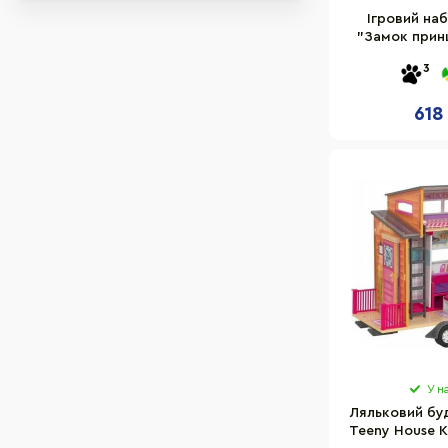
Ігровий наб
"Замок прин
KDL-57 звуко
3
еф
618
У н
Ляльковий бу
Teeny House K