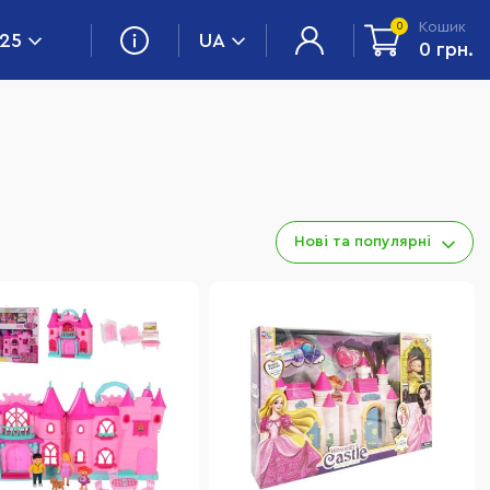
Кошик
0
 25
UA
0 грн.
Нові та популярні