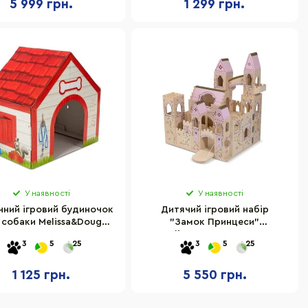
5 999 грн.
1 299 грн.
У наявності
У наявності
нний ігровий будиночок
Дитячий ігровий набір
 собаки Melissa&Doug
"Замок Принцеси"
D5514, 56х38х56 см
Melissa&Doug MD11263
3
5
25
3
5
25
дерев'яний
1 125 грн.
5 550 грн.