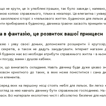
що не крути, це їх улюблені іграшки, так було завжди і, напевно,
ою копією справжнього, тільки в мініатюрі. Ця елегантна і унів
чи захоплюючі історії з «лялькового життя». Будиночок для ляльок
ити прибирання в будиночку, дівчинка граючи засвоїть принципи чи
а в фантазію, це розвиток вашої принцеси
ію і уяву своєї доньки, допоможете розширити її кругозір,
і секретів, а також не дадуть занудьгувати. Інтернет магазин 
й будинок має всі необхідні атрибути справжнього житла - в ньом
посуду, ванни і душові кабінки.
ки, що вимагають складання. Навіть дівчинці буде дуже цікаво 
зовсім крихітного до таких, в яких може поміститися і сама д
их елементів.
еред яких на першому місці стоять меблі для ляльок. Ви легко 
 догляд за нею навчать дівчинку бути справжньою господинею. На 
аси. Всі матеріали екологічно чисті і абсолютно безпечні для мал