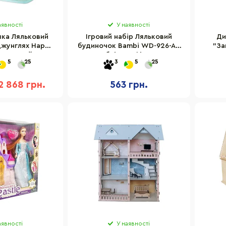
аявності
У наявності
шка Ляльковий
Ігровий набір Ляльковий
Ди
джунглях Hape
будиночок Bambi WD-926-AB
"За
ерев'яний
меблі та 3 фігурки
5
25
3
5
25
2 868 грн.
563 грн.
аявності
У наявності