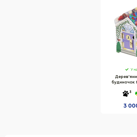
У н
Дерев'яни
будиночок 
MD22505,
3
3 00