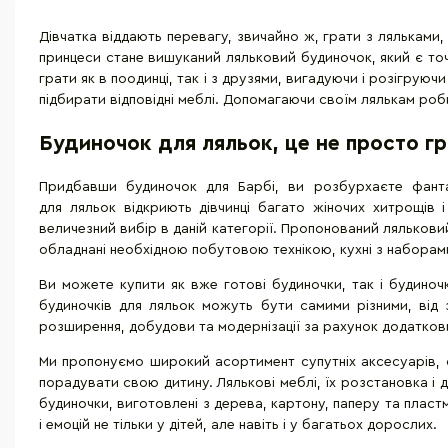
Дівчатка віддають перевагу, звичайно ж, грати з ляльками, 
принцеси стане вишуканий ляльковий будиночок, який є точн
грати як в поодинці, так і з друзями, вигадуючи і розігрую
підбирати відповідні меблі. Допомагаючи своїм лялькам роб
Будиночок для ляльок, це не просто гр
Придбавши будиночок для Барбі, ви розбурхаєте фантаз
для ляльок відкриють дівчинці багато жіночих хитрощів 
величезний вибір в даній категорії. Пропонований лялькови
обладнані необхідною побутовою технікою, кухні з наборами 
Ви можете купити як вже готові будиночки, так і будиноч
будиночків для ляльок можуть бути самими різними, від 
розширення, добудови та модернізації за рахунок додатков
Ми пропонуємо широкий асортимент супутніх аксесуарів, с
порадувати свою дитину. Лялькові меблі, їх розстановка і
будиночки, виготовлені з дерева, картону, паперу та пластм
і емоцій не тільки у дітей, але навіть і у багатьох дорослих.