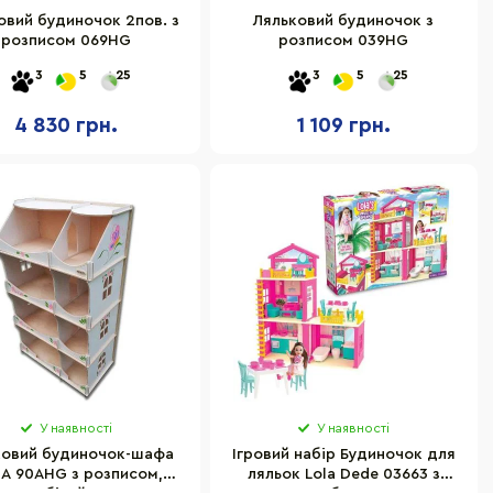
овий будиночок 2пов. з
Ляльковий будиночок з
розписом 069HG
розписом 039HG
3
5
25
3
5
25
4 830 грн.
1 109 грн.
У наявності
У наявності
ковий будиночок-шафа
Ігровий набір Будиночок для
A 90AHG з розписом,
ляльок Lola Dede 03663 з