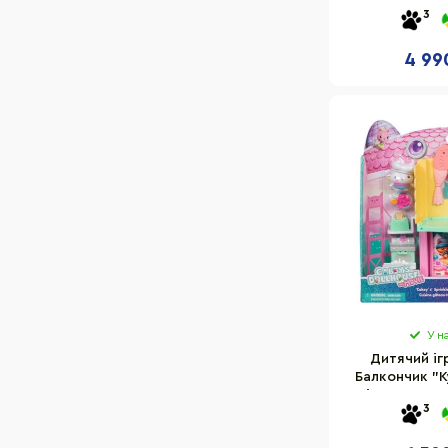
аксес
3
4 99
У н
Дитячий іг
Балкончик "К
Spin master S
3