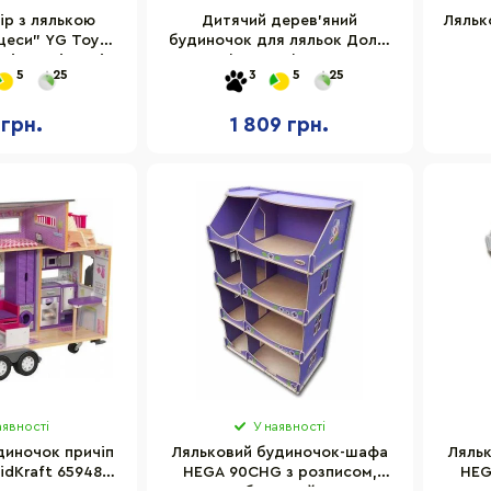
ір з лялькою
Дитячий дерев'яний
Ляльк
цеси" YG Toys
будиночок для ляльок Доллі
ві та світлові
Лофт Temple Group
5
25
3
5
25
екти
TG300735729, 73х57х29 см
 грн.
1 809 грн.
аявності
У наявності
диночок причіп
Ляльковий будиночок-шафа
Ляль
idKraft 65948 з
HEGA 90CHG з розписом,
HEG