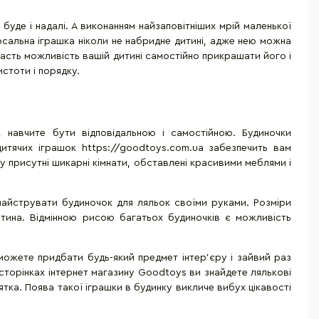
 буде і надалі. А виконанням найзаповітніших мрій маленької
ерсальна іграшка ніколи не набридне дитині, адже нею можна
 дасть можливість вашій дитині самостійно прикрашати його і
стоти і порядку.
 навчите бути відповідальною і самостійною. Будиночки
дитячих іграшок https://goodtoys.com.ua забезпечить вам
у присутні шикарні кімнати, обставлені красивими меблями і
змайструвати будиночок для ляльок своїми руками. Розміри
итина. Відмінною рисою багатьох будиночків є можливість
можете придбати будь-який предмет інтер'єру і зайвий раз
сторінках інтернет магазину Goodtoys ви знайдете лялькові
ятка. Поява такої іграшки в будинку викличе вибух цікавості