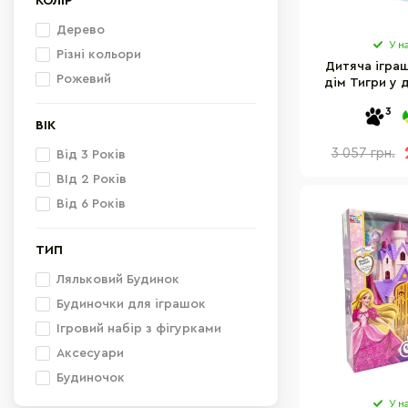
КОЛІР
Дерево
У н
Різні кольори
Дитяча ігра
Рожевий
дім Тигри у 
E3412 д
3
ВІК
3 057 грн.
Від 3 Років
ВІд 2 Років
Від 6 Років
ТИП
Ляльковий Будинок
Будиночки для іграшок
Ігровий набір з фігурками
Аксесуари
Будиночок
У н