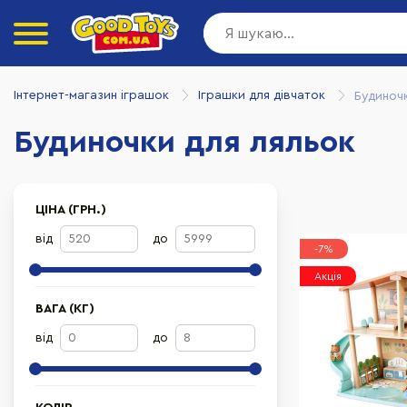
Інтернет-магазин іграшок
Іграшки для дівчаток
Будиноч
Будиночки для ляльок
ЦІНА (ГРН.)
від
до
-7%
Акція
ВАГА (КГ)
від
до