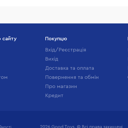
о сайту
Покупцю
Вхід/Реєстрація
Вихід
Доставка та оплата
том
Повернення та обмін
Про магазин
Кредит
2026 Good Toys. © Всі права захищені
йності