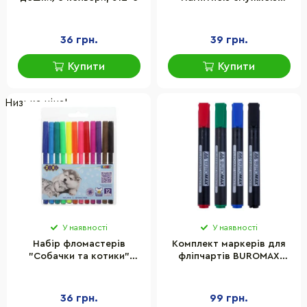
BUROMAX BM.0071
36 грн.
39 грн.
Купити
Купити
Низька ціна!
У наявності
У наявності
Набір фломастерів
Комплект маркерів для
"Собачки та котики"
фліпчартів BUROMAX
SMART Line ZiBi ZB.2815,
BM.8810-94 чорнило на
12 кольорів
водній основі
36 грн.
99 грн.