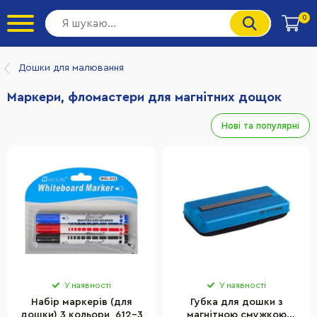
0
Дошки для малювання
Маркери, фломастери для магнітних дощок
Нові та популярні
У наявності
У наявності
Набір маркерів (для
Губка для дошки з
дошки) 3 кольори, 612-3
магнітною смужкою