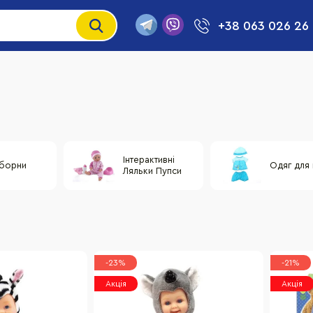
+38 063 026 26
Інтерактивні
 борни
Одяг для 
Ляльки Пупси
-23%
-21%
Акція
Акція