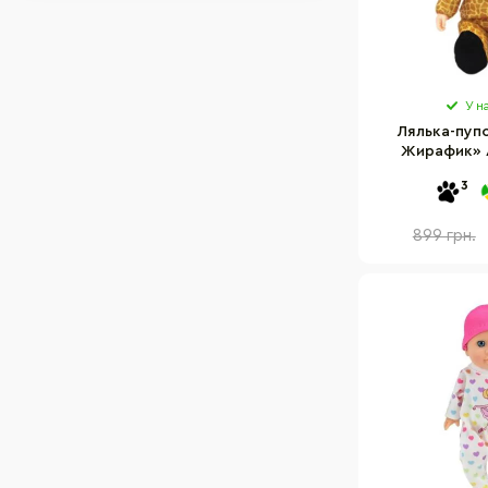
У н
Лялька-пуп
Жирафик» 
572610
3
899 грн.