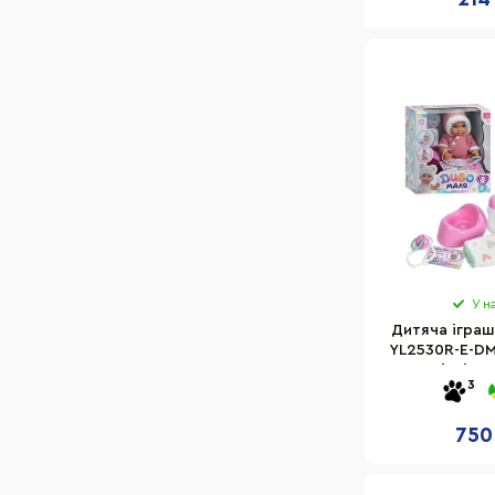
У н
Дитяча іграш
YL2530R-E-DM-
звукові ефект
3
на
750