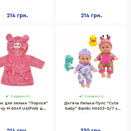
43-46 см
214 грн.
214 грн.
У наявності
У наявності
ик для ляльки "Порося"
Дитяча Лялька-Пупс "Cute
Toy M 6049 UA(Pink) для
baby" Bambi HX623-5/7 з
ляльки 43-46 см
іграшкою
214 грн.
330 грн.