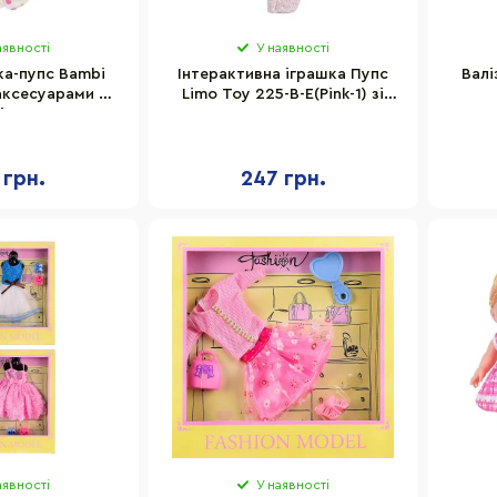
аявності
У наявності
ка-пупс Bambi
Інтерактивна іграшка Пупс
Валі
аксесуарами у
Limo Toy 225-B-E(Pink-1) зі
, 17 см
звуком, висота 26 см
 грн.
247 грн.
аявності
У наявності