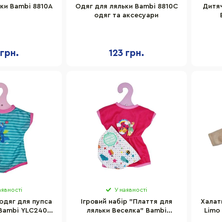
ки Bambi 8810A
Одяг для ляльки Bambi 8810C
Дитя
одяг та аксесуари
 грн.
123 грн.
аявності
У наявності
 одяг для пупса
Ігровий набір "Плаття для
Халат
Bambi YLC240E
ляльки Веселка" Bambi
Limo
ю на голову
YLC235P з шапочкою
д