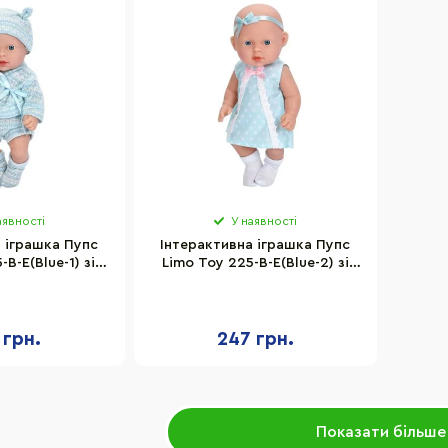
аявності
У наявності
 іграшка Пупс
Інтерактивна іграшка Пупс
B-E(Blue-1) зі
Limo Toy 225-B-E(Blue-2) зі
исота 26 см
звуком, висота 26 см
 грн.
247 грн.
Показати більше