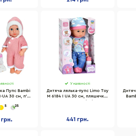
аявності
У наявності
ка Пупс Bambi
Дитяча лялька-пупс Limo Toy
Дитяч
UA 30 см, п'є,
M 6184 I UA 30 см, пляшечка,
Bamb
и, аксесуари в
музика, 4 пісні
5
25
борі
441 грн.
 грн.