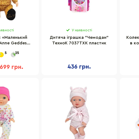
аявності
У наявності
с «Маленький
Дитяча іграшка "Чемодан"
Колек
Anne Geddes
ТехноК 7037TXK пластик
в к
, 31 см
122C
5
25
436 грн.
699 грн.