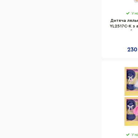
У н
Дитяча ляль
YL2517C-K з 
наборі
230
У н