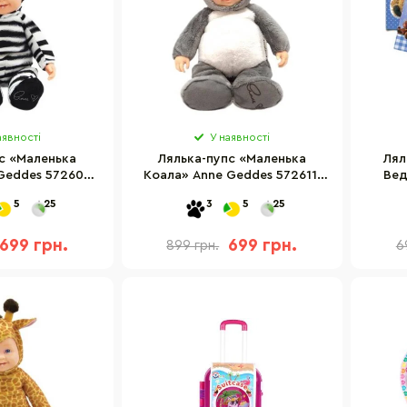
аявності
У наявності
с «Маленька
Лялька-пупс «Маленька
Лял
Geddes 572609,
Коала» Anne Geddes 572611,
Вед
 см
31 см
21
5
25
3
5
25
699 грн.
699 грн.
899 грн.
6