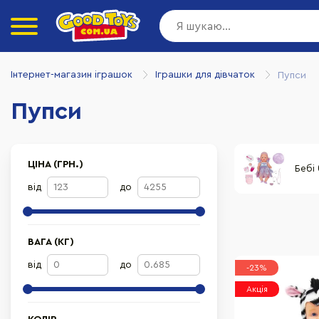
Інтернет-магазин іграшок
Іграшки для дівчаток
Пупси
Пупси
ЦІНА (ГРН.)
Бебі
від
до
ВАГА (КГ)
від
до
-23%
Акція