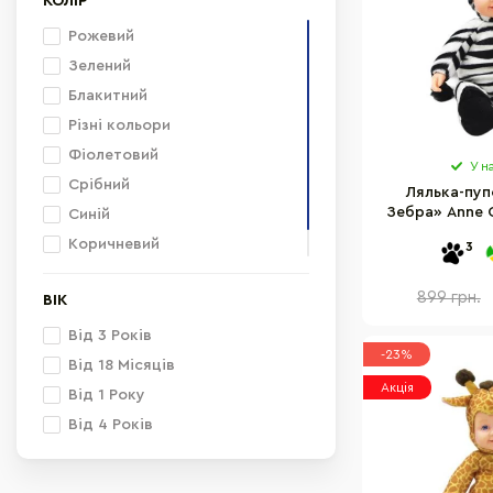
КОЛІР
Рожевий
Зелений
Блакитний
Різні кольори
Фіолетовий
У н
Срібний
Лялька-пуп
Зебра» Anne 
Синій
31
Коричневий
3
Білий
899 грн.
ВІК
Від 3 Років
-23%
Від 18 Місяців
Акція
Від 1 Року
Від 4 Років