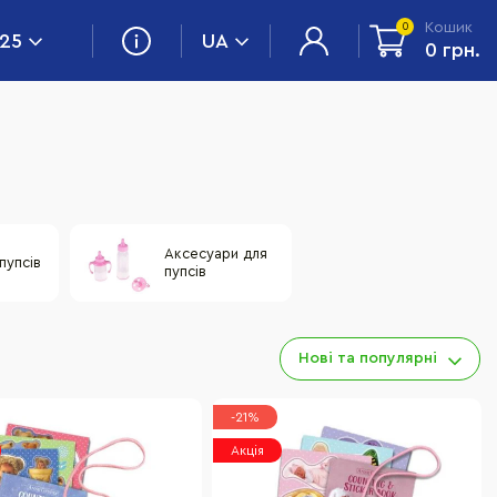
Кошик
0
 25
UA
0 грн.
Аксесуари для
пупсів
пупсів
Нові та популярні
-21%
Акція