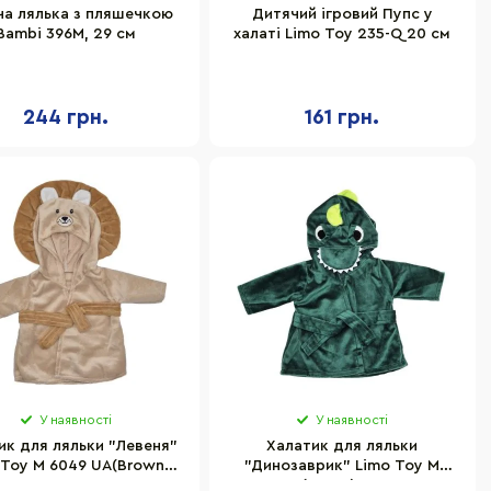
ча лялька з пляшечкою
Дитячий ігровий Пупс у
Bambi 396M, 29 см
халаті Limo Toy 235-Q 20 см
244 грн.
161 грн.
У наявності
У наявності
ик для ляльки "Левеня"
Халатик для ляльки
 Toy M 6049 UA(Brown)
"Динозаврик" Limo Toy M
ля ляльки 43-46 см
6049 UA(Green) для ляльки