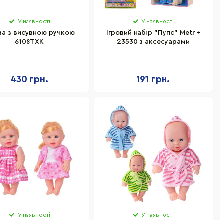
У наявності
У наявності
за з висувною ручкою
Ігровий набір "Пупс" Metr +
6108TXK
23530 з аксесуарами
430 грн.
191 грн.
У наявності
У наявності