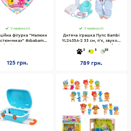
У наявності
У наявності
ційна фігурка "Малюки
Дитяча іграшка Пупс Bambi
остюмчиках" #sbabam
YL2435A-2 33 см, п'є, звукові
N/22 іграшка-сюрприз
ефекти, аксесуари в наборі
3
5
25
125 грн.
789 грн.