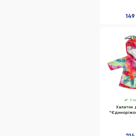
149
У н
Халатик 
"Єдиноріжок
6049 UA(Mul
ляльки 
214