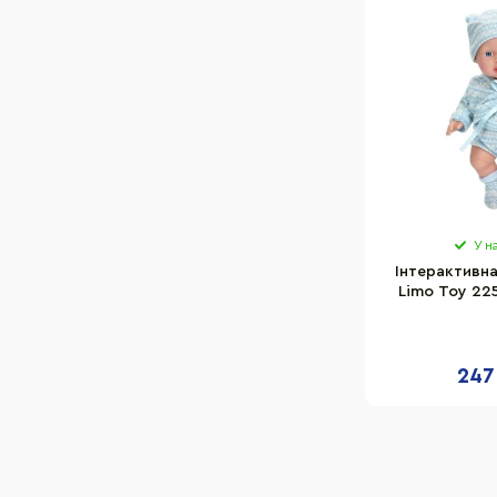
У н
Інтерактивна
Limo Toy 225-
звуком, в
247