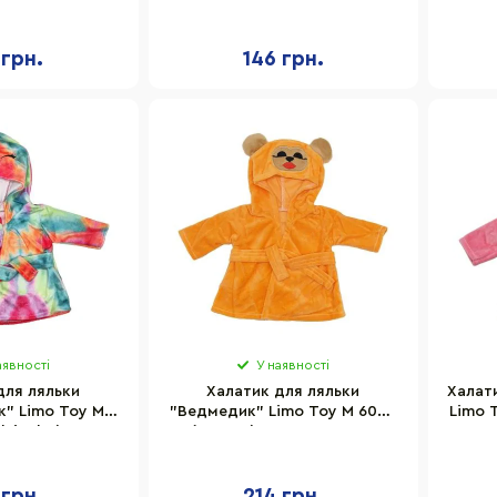
 грн.
146 грн.
аявності
У наявності
для ляльки
Халатик для ляльки
Халат
" Limo Toy M
"Ведмедик" Limo Toy M 6049
Limo 
ticolor) для
UA(Orange) для ляльки 43-46
43-46 см
см
 грн.
214 грн.