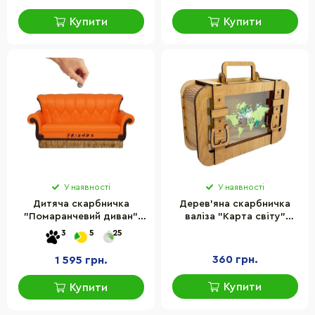
Купити
Купити
У наявності
У наявності
Дитяча скарбничка
Дерев'яна скарбничка
"Помаранчевий диван"
валіза "Карта світу"
Monogram 47241 серії
Vladico 3240-15-004,
3
5
25
"Друзі"
24х17 см
360 грн.
1 595 грн.
Купити
Купити