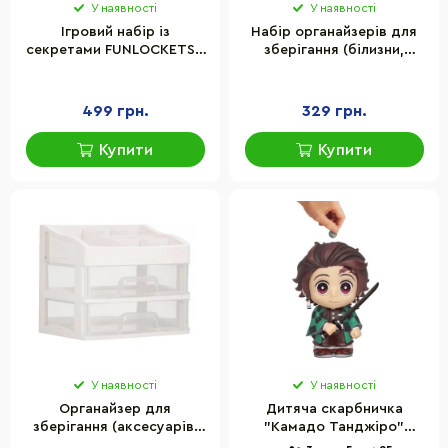
У наявності
У наявності
Ігровий набір із
Набір органайзерів для
секретами FUNLOCKETS -
зберігання (білизни,
Кришталева скринька
шкарпеток, аксесуарів)
KidzDeligh S21220
Springos HA3115 біло-сірий
499 грн.
329 грн.
Купити
Купити
У наявності
У наявності
Органайзер для
Дитяча скарбничка
зберігання (аксесуарів,
"Камадо Танджіро"
косметики, біжутерії)
Monogram 74501 серії