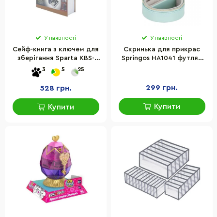
У наявності
У наявності
Сейф-книга з ключем для
Скринька для прикрас
зберігання Sparta KBS-
Springos HA1041 футляр
803(Brown) велика,
8x5 см
3
5
25
26,5х20х6,5 см
299 грн.
528 грн.
Купити
Купити