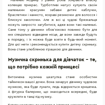
Маленькі модниці з ранніх років збирають власну
колекцію прикрас. Турботливі матусі купують своїм
маленьким красуням забавні дитячі каблучки,
браслетики і намисто, яскраві резиночки для волосся і
блискучі заколочки. Але ж всі ці чудові брязкальця
можуть запросто загубитися, адже вони такі маленькі.
Саме тому у дівчинки обов'язково повинно бути для
них спеціально відведене місце, де вони завжди будуть
в порядку, і їх можна буде взяти в будь-який момент.
Для цієї мети і рекомендується купити дитячу скриньку.
Вона стане улюбленою іграшкою для дівчинки.
Музична скринька для дівчаток - те,
що потрібно кожній принцесі
Витончена музична шкатулка стане особистим
тайничком вашої дочки. Вона зачарує дівчинку чудовою
музикою, яка буде лунати, ледь відкриється кришечка.
А фігурка балерини, що знаходиться всередині, буде
кружляти в танці під музику.
Купити шкатулку ви можете в інтернет магазині іграшок