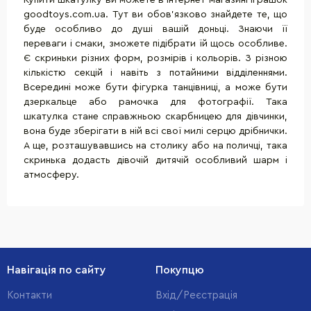
goodtoys.com.ua. Тут ви обов'язково знайдете те, що
буде особливо до душі вашій доньці. Знаючи її
переваги і смаки, зможете підібрати їй щось особливе.
Є скриньки різних форм, розмірів і кольорів. З різною
кількістю секцій і навіть з потайними відділеннями.
Всередині може бути фігурка танцівниці, а може бути
дзеркальце або рамочка для фотографії. Така
шкатулка стане справжньою скарбницею для дівчинки,
вона буде зберігати в ній всі свої милі серцю дрібнички.
А ще, розташувавшись на столику або на поличці, така
скринька додасть дівочій дитячій особливий шарм і
атмосферу.
Навігація по сайту
Покупцю
Контакти
Вхід/Реєстрація