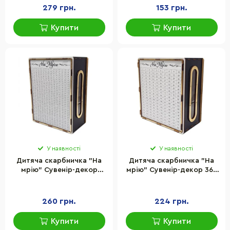
279 грн.
153 грн.
Купити
Купити
У наявності
У наявності
Дитяча скарбничка "На
Дитяча скарбничка "На
мрію" Сувенір-декор
мрію" Сувенір-декор 365
1000ч/б 1000 днів, чорно-
ч/б 365 днів, чорно-біла з
біла з віконцем
віконцем
260 грн.
224 грн.
Купити
Купити