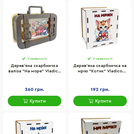
У наявності
У наявності
Дерев'яна скарбничка
Дерев'яна скарбничка на
валіза "На море" Vladico
мрію "Котик" Vladico
3240-15-006, 24х17 см
3240-21-008, 17х15 см 200
днів
360 грн.
192 грн.
Купити
Купити