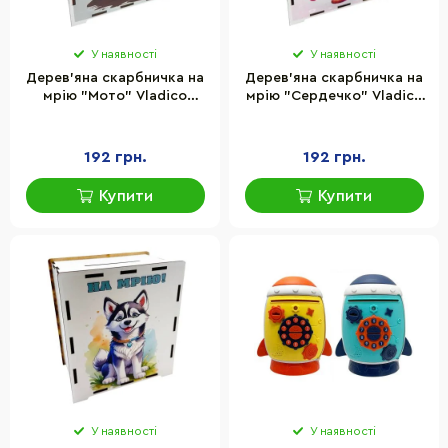
У наявності
У наявності
Дерев'яна скарбничка на
Дерев'яна скарбничка на
мрію "Мото" Vladico
мрію "Сердечко" Vladico
3240-21-016, 17х15 см 200
3240-21-020, 17х15 см 200
днів
днів
192 грн.
192 грн.
Купити
Купити
У наявності
У наявності