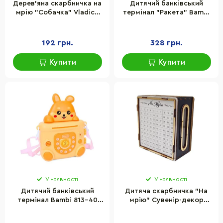
Дерев'яна скарбничка на
Дитячий банківський
мрію "Собачка" Vladico
термінал "Ракета" Bambi
3240-21-024, 17х15 см 200
MK 5401 музика, звуки
днів
тварин, ключ
192 грн.
328 грн.
Купити
Купити
У наявності
У наявності
Дитячий банківський
Дитяча скарбничка "На
термінал Bambi 813-40
мрію" Сувенір-декор
ключ, музика, світло,
200ч/б 200 днів, чорно-
гроші
біла з віконцем