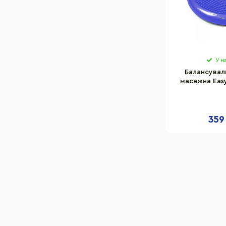
У н
Балансувал
масажна Easy
си
359