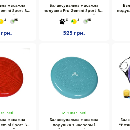
ьна масажна
Балансувальна масажна
Бал
emini Sport BC-
подушка Pro Gemini Sport BC-
подушк
, сірий
01OR, помаранчевий
5
25
3
5
25
 грн.
525 грн.
аявності
У наявності
ьна масажна
Балансувальна масажна
Бала
emini Sport BC-
подушка з насосом і
"Bosu