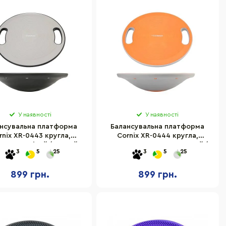
У наявності
У наявності
нсувальна платформа
Балансувальна платформа
rnix XR-0443 кругла,
Cornix XR-0444 кругла,
тикова, Сірий/Чорний
пластикова, Помаранчевий/
3
5
25
3
5
25
Сірий
899 грн.
899 грн.