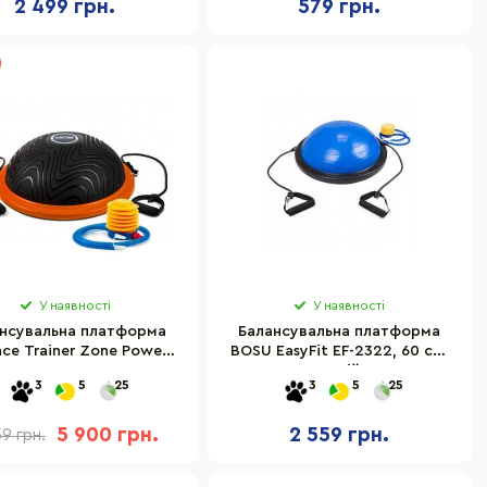
2 499 грн.
579 грн.
У наявності
У наявності
нсувальна платформа
Балансувальна платформа
nce Trainer Zone Power
BOSU EasyFit EF-2322, 60 см,
tem 4200OR-0 Orange
Синій
3
5
25
3
5
25
5 900 грн.
2 559 грн.
59 грн.