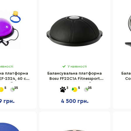
аявності
У наявності
на платформа
Балансувальна платформа
Бала
EF-2324, 60 см,
Bosu FF22C1A Fitnessport
Co
етовий
10258FS, чорний
плас
5
25
3
5
25
9 грн.
4 500 грн.