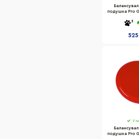
Балансувал
подушка Pro G
01GREY
3
525
У н
Балансувал
подушка Pro G