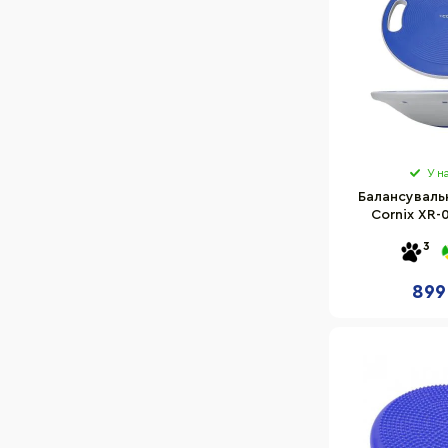
У н
Балансуваль
Cornix XR-
пластикова,
3
899