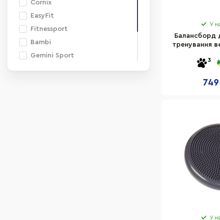
Cornix
EasyFit
У н
Fitnessport
Балансборд д
Bambi
тренування в
апарату HB
Gemini Sport
3
37x
PowerPlay
749
HBC
Actiget
У н