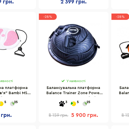
9 грн.
2 399 грн.
-28%
-28%
аявності
У наявності
на платформа
Балансувальна платформа
Бала
в'я" Bambi MS
Balance Trainer Zone Power
Bala
k) рожева
System 4200BK-0 Black
Sys
5
25
3
5
25
 грн.
5 900 грн.
8 159 грн.
8 1