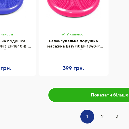
аявності
У наявності
ьна подушка
Балансувальна подушка
Fit EF-1840-Bl
масажна EasyFit EF-1840-P
ній
рожевий
 грн.
399 грн.
Показати більше
1
2
3