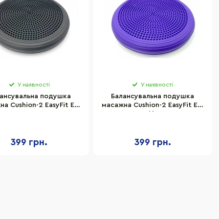
У наявності
У наявності
ансувальна подушка
Балансувальна подушка
а Cushion-2 EasyFit EF-
масажна Cushion-2 EasyFit EF-
1841-BK, чорна
1841-V, фіолетова
399 грн.
399 грн.