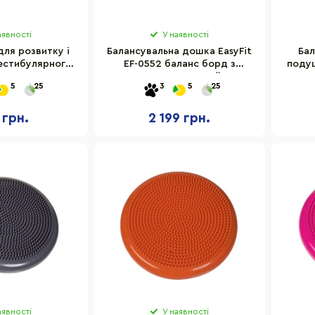
аявності
У наявності
ля розвитку і
Балансувальна дошка EasyFit
Бал
естибулярного
EF-0552 баланс борд з
подуш
C 12803-HBC
валиком, чорний
EF-
5
25
3
5
25
37 см
 грн.
2 199 грн.
аявності
У наявності