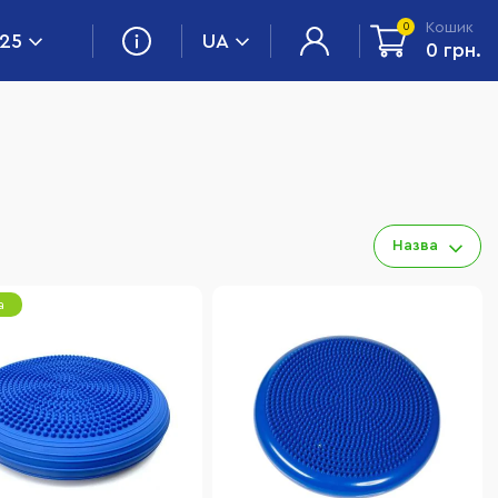
Кошик
0
 25
UA
0 грн.
Назва
а