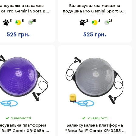
ансувальна масажна
Балансувальна масажна
а Pro Gemini Sport BC-
подушка Pro Gemini Sport BC-
01P, рожевий
01PUR, фіолетовий
3
5
25
3
5
25
525 грн.
525 грн.
У наявності
У наявності
нсувальна платформа
Балансувальна платформа
 Ball" Cornix XR-0454 з
"Bosu Ball" Cornix XR-0455 з