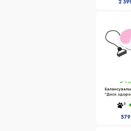
2 39
У н
Балансуваль
"Диск здоро
4228(Pin
3
579