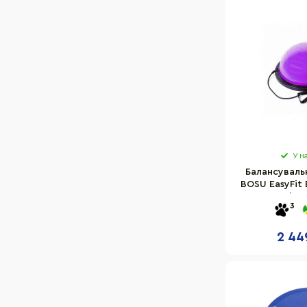
У н
Балансуваль
BOSU EasyFit 
Фіол
3
2 44