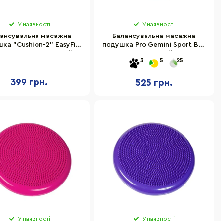
У наявності
У наявності
ансувальна масажна
Балансувальна масажна
ка "Cushion-2" EasyFit
подушка Pro Gemini Sport BC-
1841-BL 32х5 см, синій
01BL, синій
3
5
25
399 грн.
525 грн.
У наявності
У наявності