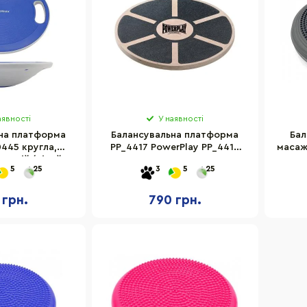
аявності
У наявності
на платформа
Балансувальна платформа
Бал
0445 кругла,
PP_4417 PowerPlay PP_4417
масажн
 Синій/Сірий
кругла, дерев'яна
5
25
3
5
25
 грн.
790 грн.