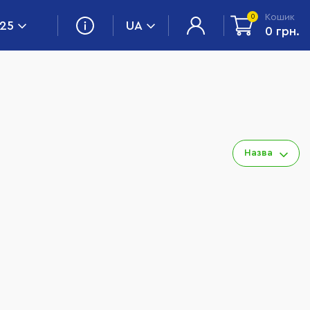
Кошик
0
 25
UA
0 грн.
Назва