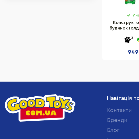
У н
Конструкто
будинок Голд
149 д
3
949
Навігація п
Контакти
Бренди
Блог