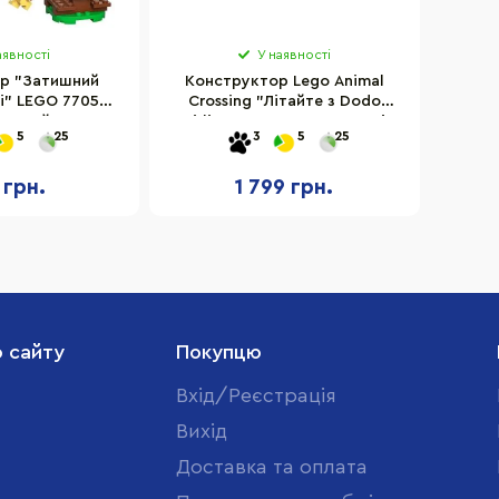
аявності
У наявності
р "Затишний
Конструктор Lego Animal
і" LEGO 77058,
Crossing "Літайте з Dodo
еталей
Airlines" 77051, 292 деталі
5
25
3
5
25
 грн.
1 799 грн.
о сайту
Покупцю
Вхід/Реєстрація
Вихід
Доставка та оплата