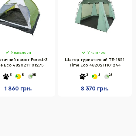
У наявності
У наявності
тичний намет Forest-3
Шатер туристичний TE-1821
e Eco 4820211101275
Time Eco 4820211101244
3
5
25
3
5
25
1 860 грн.
8 370 грн.