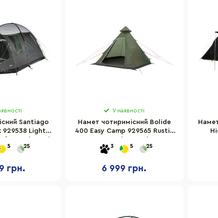
аявності
У наявності
існий Santiago
Намет чотиримісний Bolide
Намет
k 929538 Light
400 Easy Camp 929565 Rustic
Hi
y/Green (11802)
Green (120405)
5
25
3
5
25
9 грн.
6 999 грн.