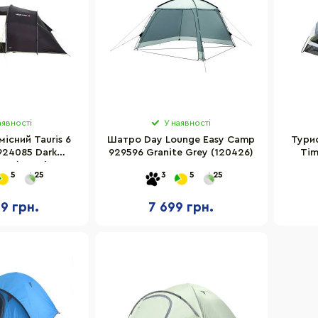
аявності
У наявності
існий Tauris 6
Шатро Day Lounge Easy Camp
Турис
924085 Dark
929596 Granite Grey (120426)
Tim
en (11562)
5
25
3
5
25
9 грн.
7 699 грн.