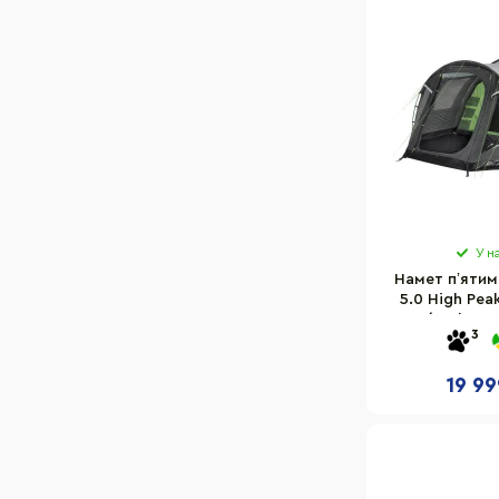
У н
Намет пʼятим
5.0 High Pea
Grey/Dark Gre
3
19 99