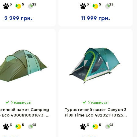
3
5
25
3
5
25
2 299 грн.
11 999 грн.
У наявності
У наявності
тичний намет Camping
Туристичний намет Canyon 3
e Eco 4000810001873, 6-
Plus Time Eco 4820211101251,
місний
3-містний
3
5
25
3
5
25