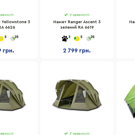
аявності
У наявності
 Yellowstone 3
Намет Ranger Ascent 3
На
RA 6626
зелений RA 6619
5
25
3
5
25
9 грн.
2 799 грн.
аявності
У наявності