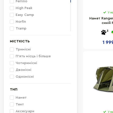
Ferrino
High Peak
У н
Easy Camp
Намет Ranger
Norfin
синій 
Tramp
3
Tramp Lite
МІСТКІСТЬ
1 99
Totem
Springos
Тримісні
Terra Incognita
П'ять місць і більше
Vango
Чотиримісні
Skif Outdoor
Двомісні
Robens
Одномісні
Tribe
ТИП
Mountain Goat
Намет
Тент
Аксесуари
У н