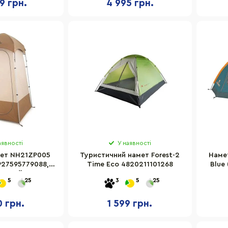
9 грн.
4 995 грн.
аявності
У наявності
ет NH21ZP005
Туристичний намет Forest-2
Намет
927595779088,
Time Eco 4820211101268
Blue
чневий
5
25
3
5
25
0 грн.
1 599 грн.