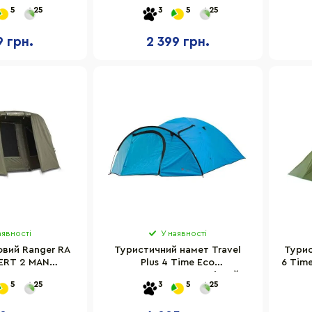
5
25
3
5
25
9 грн.
2 399 грн.
аявності
У наявності
вий Ranger RA
Туристичний намет Travel
Турис
ERT 2 MAN
Plus 4 Time Eco
6 Tim
е покриття
4000810001880, 4-місний
5
25
3
5
25