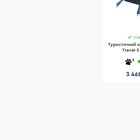
У н
Туристичний н
Travel-3
4001831143
3
3 46