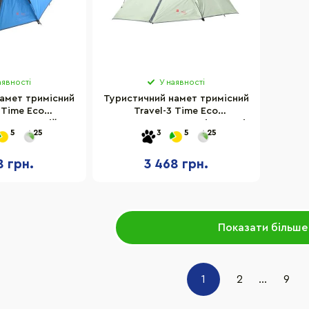
аявності
У наявності
амет тримісний
Туристичний намет тримісний
 Time Eco
Travel-3 Time Eco
160_3, синій
4001831143160_2, світла хакі
5
25
3
5
25
8 грн.
3 468 грн.
Показати більше
1
2
...
9