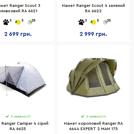
мет Ranger Scout 3
Намет Ranger Scout 4 зелений
оливковий RA 6621
RA 6622
3
5
25
3
5
25
2 699 грн.
2 999 грн.
У наявності
У наявності
 Ranger Сamper 4 сірий
Намет короповий Ranger RA
RA 6625
6644 EXPERT 2 MAN 175