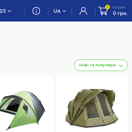
Кошик
0
 25
UA
0 грн.
Нові та популярні