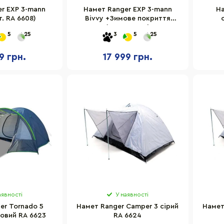
r EXP 3-mann
Намет Ranger EXP 3-mann
На
т. RA 6608)
Bivvy +Зимове покриття
(Арт.RA 6611)
5
25
3
5
25
9 грн.
17 999 грн.
аявності
У наявності
er Tornado 5
Намет Ranger Сamper 3 сірий
Намет
овий RA 6623
RA 6624