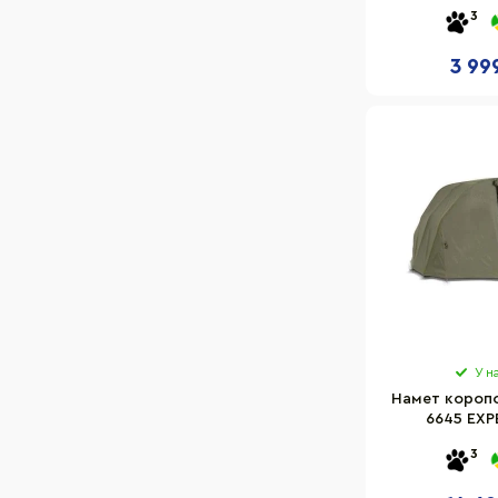
Світло-зелений
3
Чорно-червоний
3 99
Помаранчевий
Біло-зелений
Чорно-синій
Білий
Червоний
Пісочний
У н
Намет коропо
6645 EXP
175+зимов
3