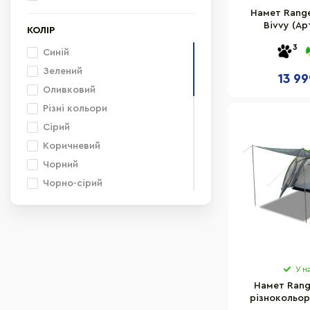
Намет Range
Bivvy (Ар
КОЛІР
3
Синій
Зелений
13 99
Оливковий
Різні кольори
Сірий
Коричневий
Чорний
Чорно-сірий
чорно-зелений
Хакі
Блакитний
Бежевий
У н
Біло-синій
Намет Rang
Жовтий
різнокольор