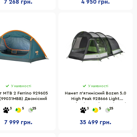
7 268 грн.
4 950 грн.
У наявності
У наявності
 MTB 2 Ferrino 929605
Намет п'ятимісний Bozen 5.0
 (99031MBB) Двомісний
High Peak 928666 Light
Grey/Dark Grey/Green (11836)
3
5
25
3
5
25
7 999 грн.
35 499 грн.