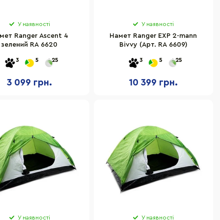
У наявності
У наявності
мет Ranger Ascent 4
Намет Ranger EXP 2-mann
зелений RA 6620
Bivvy (Арт. RA 6609)
3
5
25
3
5
25
3 099 грн.
10 399 грн.
У наявності
У наявності