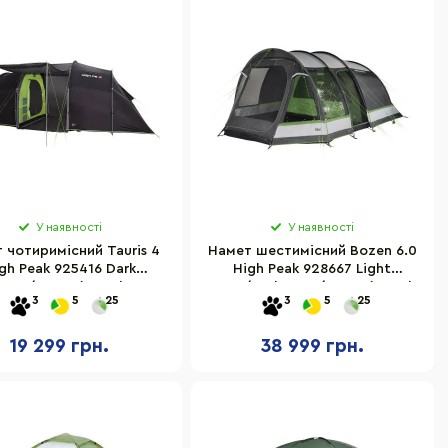
У наявності
У наявності
 чотиримісний Tauris 4
Намет шестимісний Bozen 6.0
gh Peak 925416 Dark
High Peak 928667 Light
Grey/Green (11560)
Grey/Dark Grey/Green (11837)
3
5
25
3
5
25
19 299 грн.
38 999 грн.