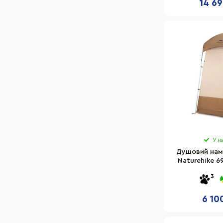
14 69
У н
Душовий нам
Naturehike 6
кори
3
6 10