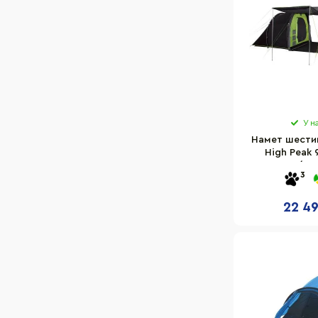
У н
Намет шестим
High Peak 
Grey/Gre
3
22 49