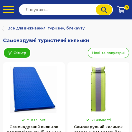
0
Все для виживання, туризму, блекауту
Самонадувні туристичні килимки
Фільтр
Нові та популярні
У наявності
У наявності
Самонадувний килимок
Самонадувний килимок