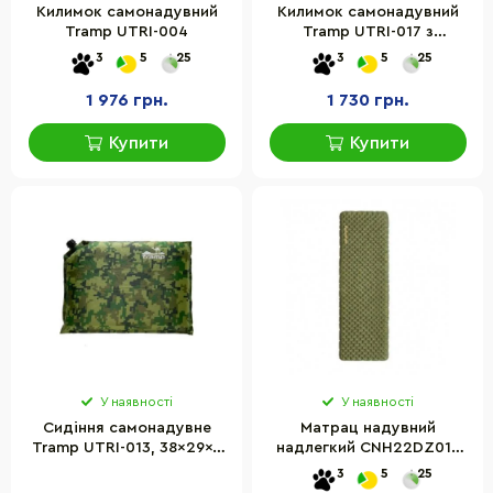
Килимок самонадувний
Килимок самонадувний
Tramp UTRI-004
Tramp UTRI-017 з
подушкою
3
5
25
3
5
25
1 976 грн.
1 730 грн.
Купити
Купити
У наявності
У наявності
Сидіння самонадувне
Матрац надувний
Tramp UTRI-013, 38x29x5
надлегкий CNH22DZ018
см
Naturehike 6975641888611
3
5
25
з мішком для надування,