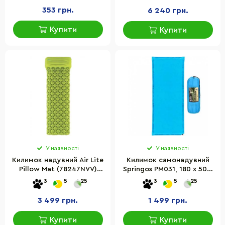
183 см
353 грн.
6 240 грн.
Купити
Купити
У наявності
У наявності
Килимок надувний Air Lite
Килимок самонадувний
Pillow Mat (78247NVV)
Springos PM031, 180 x 50 x
Ferrino 929809 Green
5 см
3
5
25
3
5
25
3 499 грн.
1 499 грн.
Купити
Купити