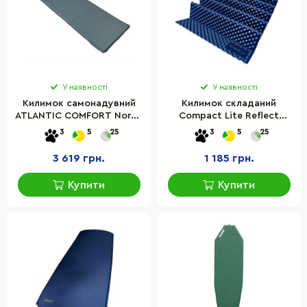
У наявності
У наявності
Килимок самонадувний
Килимок складаний
ATLANTIC COMFORT Norfin
Compact Lite Reflect
NF-30303, 198х63х5,0 см
Tramp UTRI-001-blue
3
5
25
3
5
25
3 619 грн.
1 185 грн.
Купити
Купити