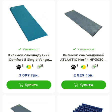
У наявності
У наявності
Килимок самонадувний
Килимок самонадувний
Comfort 5 Single Vango
ATLANTIC Norfin NF-30302,
929162 Bondi Blue
190х60х3,8 см
3
5
25
3
5
25
(SMQCOMFORB36A11)
3 099 грн.
2 829 грн.
Купити
Купити