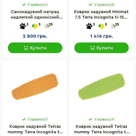
У наявності
У наявності
Самонадувний матрац
Коврик надувной Minimat
надлегкий одномісний
7.5 Terra Incognita ti-152,
овальний CNK2300DZ013
180 х 50 х 7,5 см
3
5
25
3
5
25
Naturehike
6976023926983, 35 мм,
2 800 грн.
1 416 грн.
світло-сірий
Купити
Купити
У наявності
У наявності
Коврик надувной Tetras
Коврик надувной Tetras
mummy Terra Incognita ti-
mummy Terra Incognita ti-