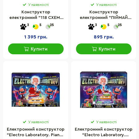
У наявності
У наявності
Конструктор
Конструктор
електронний "118 СХЕМ"
електронний "ПІЙМАЙ
DOKA D70701музика та
РУХ!" DOKA D70705
3
5
25
3
5
25
світло
музика та світло
1 395 грн.
895 грн.
Купити
Купити
У наявності
У наявності
Електронний конструктор
Електронний конструктор
"Electro Laboratory. Piano"
"Electro Laboratory.