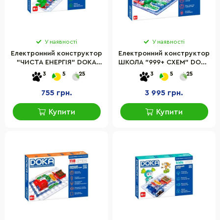
У наявності
У наявності
Електронний конструктор
Електронний конструктор
"ЧИСТА ЕНЕРГІЯ" DOKA
ШКОЛА "999+ СХЕМ" DOKA
D70704
D70708 звук
3
5
25
3
5
25
755 грн.
3 995 грн.
Купити
Купити