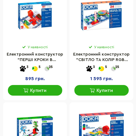
У наявності
У наявності
Електронний конструктор
Електронний конструктор
"ПЕРШІ КРОКИ В
"СВІТЛО ТА КОЛІР RGB"
ЕЛЕКТРОНІЦІ" DOKA
DOKA D70700 світло
3
5
25
3
5
25
D70710 набір В, 15 схем,
звук та світло
895 грн.
1 595 грн.
Купити
Купити