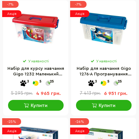
-7%
-7%
Акція
Акція
У наявності
У наявності
Набір для курсу навчання
Набір для навчання Gigo
Gigo 1232 Маленький
1276-A Програмування
творець
робота
3
5
25
3
5
25
5 295 грн.
4 965 грн.
7 413 грн.
6 951 грн.
Купити
Купити
-25%
-26%
Акція
Акція