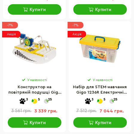
Купити
Купити
-7%
-7%
Акція
Акція
У наявності
У наявності
Конструктор на
Набір для STEM-навчання
повітряній подушці Gigo
Gigo 1236R Електричні
7366, 110 деталей
кола
3
5
25
3
5
25
3 561 грн.
3 339 грн.
7 512 грн.
7 044 грн.
Купити
Купити