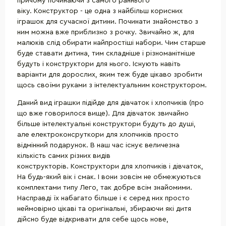
причому починаючи з самого раннього
віку. Конструктор - це одна з найбільш корисних
іграшок для сучасної дитини. Починати знайомство з
ним можна вже приблизно з рочку. Звичайно ж, для
малюків слід обирати найпростіші набори. Чим старше
буде ставати дитина, тим складніше і різноманітніше
будуть і конструктори для нього. Існують навіть
варіанти для дорослих, яким теж буде цікаво зробити
щось своїми руками з інтелектуальним конструктором.
Даний вид іграшки підійде для дівчаток і хлопчиків (про
що вже говорилося вище). Для дівчаток звичайно
більше інтелектуальні конструктори будуть до душі,
але електроконсруткори для хлопчиків просто
відмінний подарунок. В наш час існує величезна
кількість самих різних видів
конструкторів. Конструктори для хлопчиків і дівчаток,
На будь-який вік і смак. І вони зовсім не обмежуються
комплектами типу Лего, так добре всім знайомими.
Насправді їх набагато більше і є серед них просто
неймовірно цікаві та оригінальні, збираючи які дитя
дійсно буде відкривати для себе щось нове,