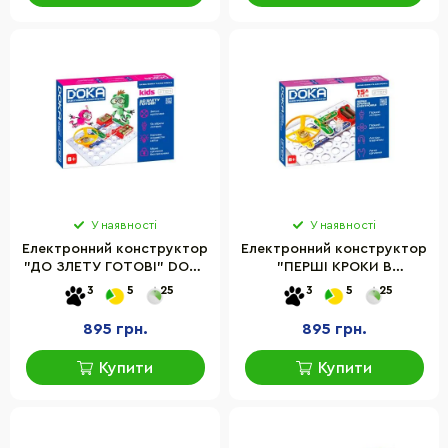
У наявності
У наявності
Електронний конструктор
Електронний конструктор
"ДО ЗЛЕТУ ГОТОВІ" DOKA
"ПЕРШІ КРОКИ В
D70702 світло
ЕЛЕКТРОНІЦІ" DOKA
3
5
25
3
5
25
D70709 набір А, 15 схем,
світло
895 грн.
895 грн.
Купити
Купити