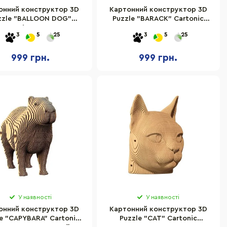
онний конструктор 3D
Картонний конструктор 3D
zzle "BALLOON DOG"
Puzzle "BARACK" Cartonic
Cartonic CARTBAL
CARTMOBM
3
5
25
3
5
25
999 грн.
999 грн.
У наявності
У наявності
онний конструктор 3D
Картонний конструктор 3D
e "CAPYBARA" Cartonic
Puzzle "CAT" Cartonic