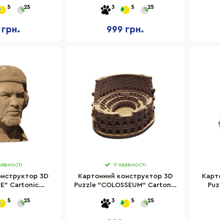
TANK 83 деталі
CARTMBDG
CA
5
25
3
5
25
 грн.
999 грн.
аявності
У наявності
онструктор 3D
Картонний конструктор 3D
Карт
E" Cartonic
Puzzle "COLOSSEUM" Cartonic
Puz
TMCHE
CARTCOLO
5
25
3
5
25