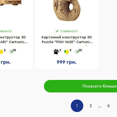
аявності
У наявності
онструктор 3D
Картонний конструктор 3D
ARI" Cartonic
Puzzle "FISH VASE" Cartonic
TFER
CARTVASEF 57 деталей
5
25
3
5
25
 грн.
999 грн.
Показати більше
1
2
...
6