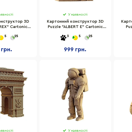
аявності
У наявності
онструктор 3D
Картонний конструктор 3D
Карт
REX" Cartonic
Puzzle "ALBERT E" Cartonic
Pu
TREX
CARTMALB
5
25
3
5
25
 грн.
999 грн.
аявності
У наявності