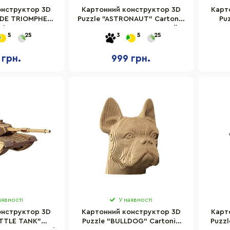
онструктор 3D
Картонний конструктор 3D
Карт
 DE TRIOMPHE
Puzzle "ASTRONAUT" Cartonic
Pu
onic CARTARCP
CARTASTRON 163 деталей
5
25
3
5
25
 грн.
999 грн.
аявності
У наявності
онструктор 3D
Картонний конструктор 3D
Карт
ATTLE TANK"
Puzzle "BULLDOG" Cartonic
Puzzl