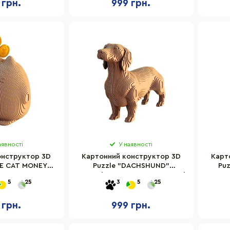
 грн.
999 грн.
аявності
У наявності
онструктор 3D
Картонний конструктор 3D
Карт
TE CAT MONEY
Puzzle "DACHSHUND"
Puz
ic CARTCUTE 98
Cartonic CARTDACH 72 деталі
5
25
3
5
25
алей
 грн.
999 грн.