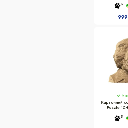
Cartonic CART
130
3
93
123
999
101
87
105
113
181
165
59
95
119
96
У н
132
Картонний к
Puzzle "CH
146
CAR
85
3
139