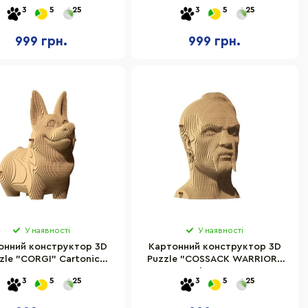
RTCAPY 56 деталей
CARTCAT
3
5
25
3
5
25
999 грн.
999 грн.
У наявності
У наявності
онний конструктор 3D
Картонний конструктор 3D
zle "CORGI" Cartonic
Puzzle "COSSACK WARRIOR"
CARTCORG
Cartonic CARTCOSS
3
5
25
3
5
25