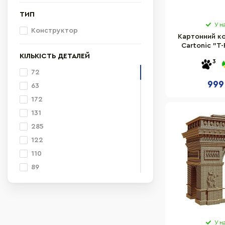
ТИП
У н
Конструктор
Картонний к
Cartonic "T-
CAR
КІЛЬКІСТЬ ДЕТАЛЕЙ
3
72
999
63
172
131
285
122
110
89
158
74
70
84
У н