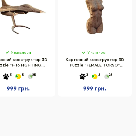
У наявності
У наявності
онний конструктор 3D
Картонний конструктор 3D
zzle "F-16 FIGHTING
Puzzle "FEMALE TORSO"
ON" Cartonic CARTF16,
Cartonic CARTTORSW
3
5
25
3
5
25
301 деталь
999 грн.
999 грн.