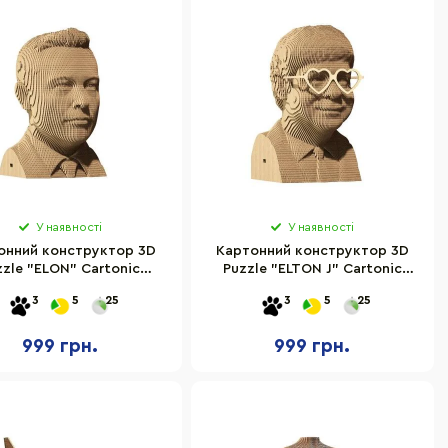
У наявності
У наявності
онний конструктор 3D
Картонний конструктор 3D
zzle "ELON" Cartonic
Puzzle "ELTON J" Cartonic
CARTMELN
CARTMELJ
3
5
25
3
5
25
999 грн.
999 грн.