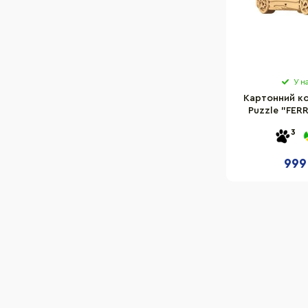
У н
Картонний к
Puzzle "FERR
CAR
3
999