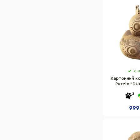
254
180
161
164
61
86
232
227
У н
367
Картонний к
226
Puzzle "DU
CARTDUCK 
187
3
210
999
200
52
55