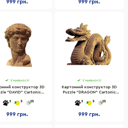
999 грн.
999 грн.
У наявності
У наявності
онний конструктор 3D
Картонний конструктор 3D
zle "DAVID" Cartonic
Puzzle "DRAGON" Cartonic
CARTDAV
CARTDRA
3
5
25
3
5
25
999 грн.
999 грн.