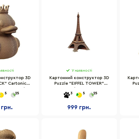
аявності
У наявності
онструктор 3D
Картонний конструктор 3D
Карт
CK" Cartonic
Puzzle "EIFFEL TOWER"
Pu
104 деталі
Cartonic CARTEIFF
5
25
3
5
25
 грн.
999 грн.