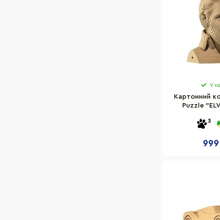
У н
Картонний к
Puzzle "ELV
CAR
3
999