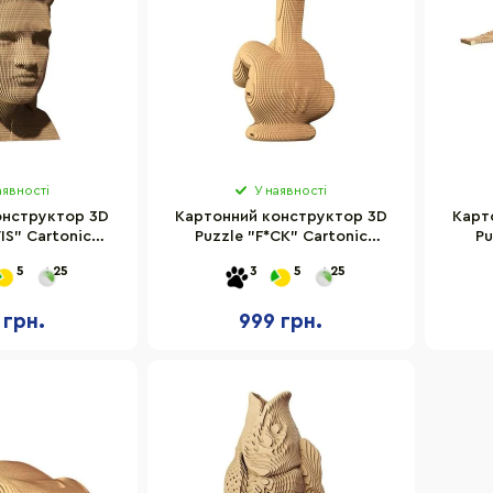
аявності
У наявності
онструктор 3D
Картонний конструктор 3D
Карт
IS" Cartonic
Puzzle "F*CK" Cartonic
Pu
TMELV
CARTFUC
FALC
5
25
3
5
25
 грн.
999 грн.