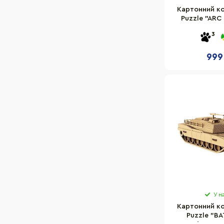
Картонний к
94
Puzzle "ARC
126
PARIS" Cart
3
224
116
999
118
133
75
128
115
62
98
127
160
168
У н
140
Картонний к
104
Puzzle "B