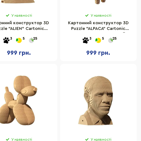
У наявності
У наявності
онний конструктор 3D
Картонний конструктор 3D
zzle "ALIEN" Cartonic
Puzzle "ALPACA" Cartonic
CARTMALN
CARTALPACA 60 деталей
3
5
25
3
5
25
999 грн.
999 грн.
У наявності
У наявності