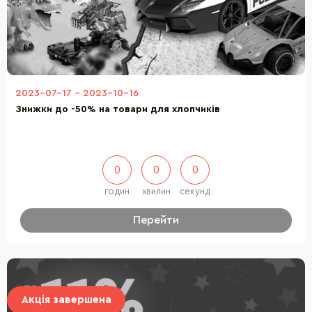
2023-07-17
-
2023-10-16
Знижки до -50% на товари для хлопчиків
0
0
0
годин
хвилин
секунд
Перейти
Акція завершена