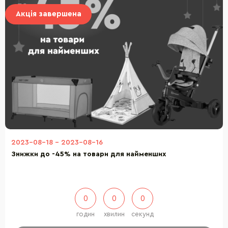
Акція завершена
2023-08-18
-
2023-08-16
Знижки до -45% на товари для найменших
0
0
0
годин
хвилин
секунд