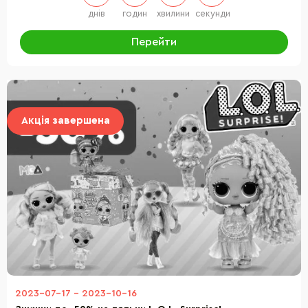
днів
годин
хвилини
секунда
Перейти
Акція завершена
2023-07-17
-
2023-10-16