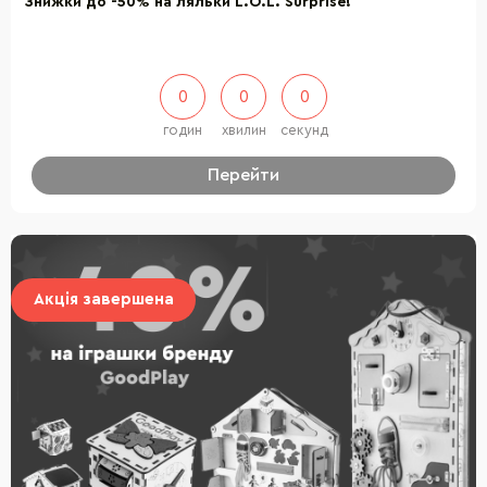
Знижки до -50% на ляльки L.O.L. Surprise!
0
0
0
годин
хвилин
секунд
Перейти
Акція завершена