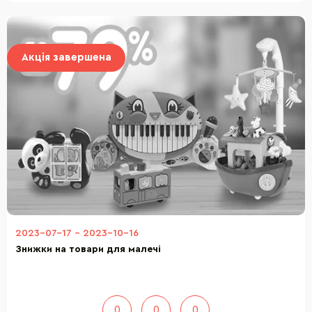
Акція завершена
2023-07-17
-
2023-10-16
Знижки на товари для малечі
0
0
0