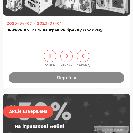
2023-04-07
-
2023-09-01
Знижки до -40% на іграшки бренду GoodPlay
0
0
0
годин
хвилин
секунд
Перейти
Акція завершена