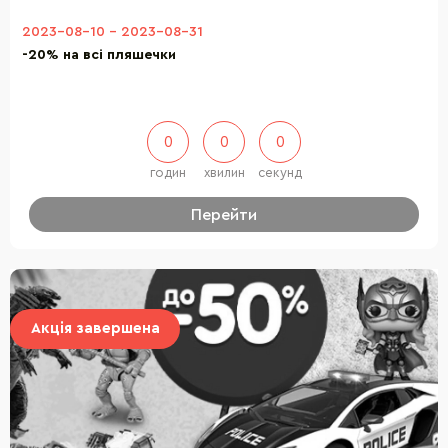
2023-08-10
-
2023-08-31
-20% на всі пляшечки
0
0
0
годин
хвилин
секунд
Перейти
Акція завершена