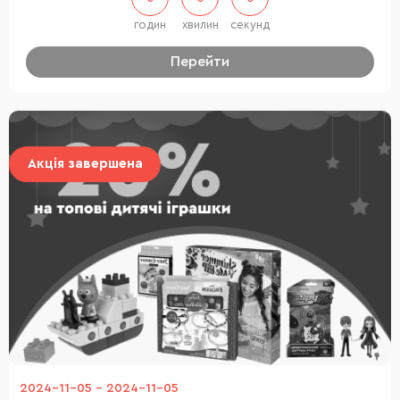
годин
хвилин
секунд
Перейти
Акція завершена
2024-11-05
-
2024-11-05