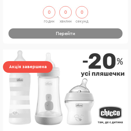
0
0
0
годин
хвилин
секунд
Перейти
Акція завершена