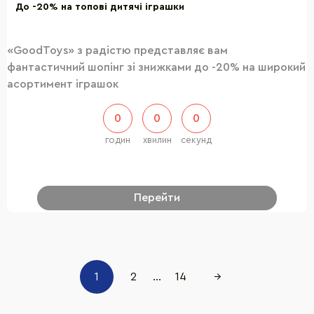
До -20% на топові дитячі іграшки
«GoodToys» з радістю представляє вам
фантастичний шопінг зі знижками до -20% на широкий
асортимент іграшок
0
0
0
годин
хвилин
секунд
Перейти
1
2
...
14
→