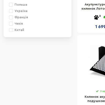
Акупунктур
Польша
килимок Лото
Україна
OTK 27x28 с
3
Франція
Чехія
1 69
Китай
У н
Килимок аку
подушкою 