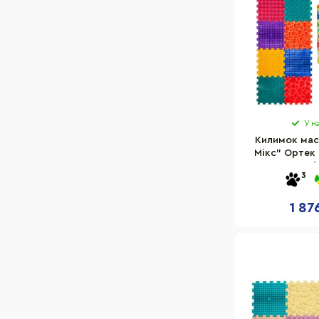
У н
Килимок мас
Мікс" Ортек
елементі
3
1 87