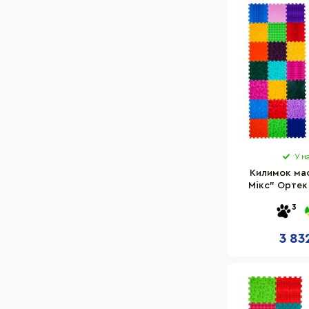
У н
Килимок ма
Мікс" Ортек
елемент
3
3 83