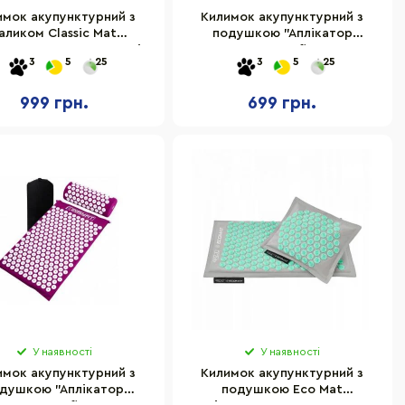
имок акупунктурний з
Килимок акупунктурний з
аликом Classic Mat
подушкою "Аплікатор
катор Кузнєцова" Cornix
Кузнєцова" Easyfit EF-2709-
3
5
25
3
5
25
R-0110 Black/Green
BLW
999 грн.
699 грн.
У наявності
У наявності
имок акупунктурний з
Килимок акупунктурний з
душкою "Аплікатор
подушкою Eco Mat