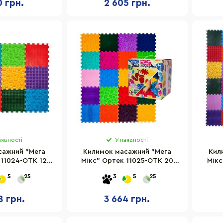
0 грн.
2 605 грн.
аявності
У наявності
сажний "Мега
Килимок масажний "Мега
Кил
 11024-OTK 12
Мікс" Ортек 11025-OTK 20
Мікс
в 27x28 см
елементів 27x28 см
5
25
3
5
25
8 грн.
3 664 грн.