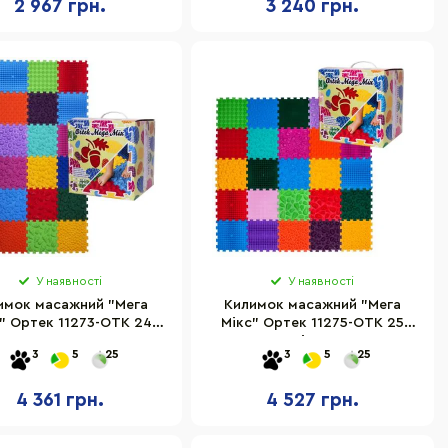
2 967 грн.
3 240 грн.
У наявності
У наявності
имок масажний "Мега
Килимок масажний "Мега
" Ортек 11273-OTK 24
Мікс" Ортек 11275-OTK 25
елементи 27x28 см
елементів 27x28 см
3
5
25
3
5
25
4 361 грн.
4 527 грн.