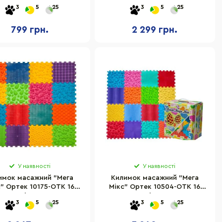
цова" Easyfit EF-2709-
"Аплікатор Кузнєцова" 4FIZJO
3
5
25
3
5
25
VW, Фіолетовий
4FJ0230 Grey/Mint
799 грн.
2 299 грн.
У наявності
У наявності
имок масажний "Мега
Килимок масажний "Мега
" Ортек 10175-OTK 16
Мікс" Ортек 10504-OTK 16
лементів 27x28 см
елементів 27x28 см
3
5
25
3
5
25