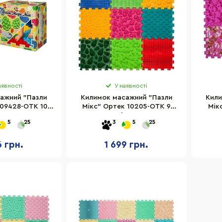
аявності
У наявності
ажний "Пазли
Килимок масажний "Пазли
Кили
 09428-OTK 10
Мікс" Ортек 10205-OTK 9
Мік
в 28x27 см
елементів 27x28 см
е
5
25
3
5
25
6 грн.
1 699 грн.