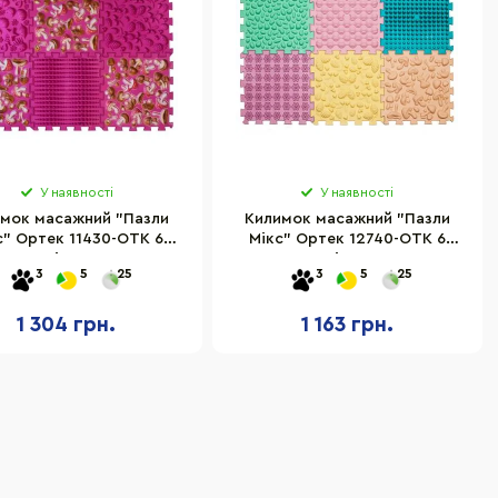
У наявності
У наявності
мок масажний "Пазли
Килимок масажний "Пазли
с" Ортек 11430-OTK 6
Мікс" Ортек 12740-OTK 6
лементів 28x28 см
елементів 27x28 см
3
5
25
3
5
25
1 304 грн.
1 163 грн.