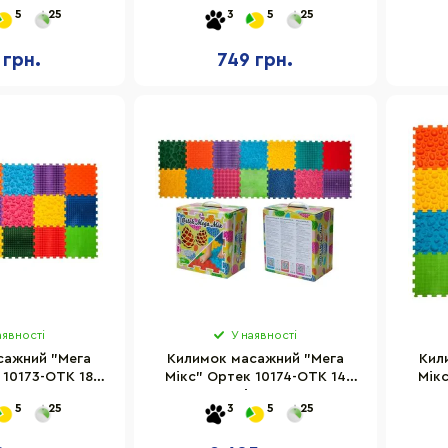
syfit EF-2709-
Кузнєцова" Easyfit EF-2709-
Кузнє
5
25
3
5
25
орний
GB
 грн.
749 грн.
аявності
У наявності
сажний "Мега
Килимок масажний "Мега
Кил
 10173-OTK 18
Мікс" Ортек 10174-OTK 14
Мікс
в 27x28 см
елементів 27x28 см
е
5
25
3
5
25