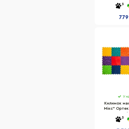
Кузнєцова" Ea
3
BW Ч
779
У н
Килимок ма
Мікс" Ортек
елементі
3