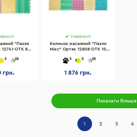
аявності
У наявності
ажний "Пазли
Килимок масажний "Пазли
 12741-OTK 8
Мікс" Ортек 12808-OTK 10
елементів 27x28 см
елементів 27x28 см
5
25
3
5
25
0 грн.
1 876 грн.
Показати більше
1
2
3
4