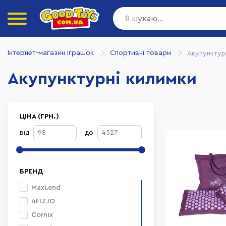
Інтернет-магазин іграшок
Спортивні товари
Акупунктур
Акупунктурні килимки
ЦІНА (ГРН.)
від
до
БРЕНД
MaxLend
4FIZJO
Cornix