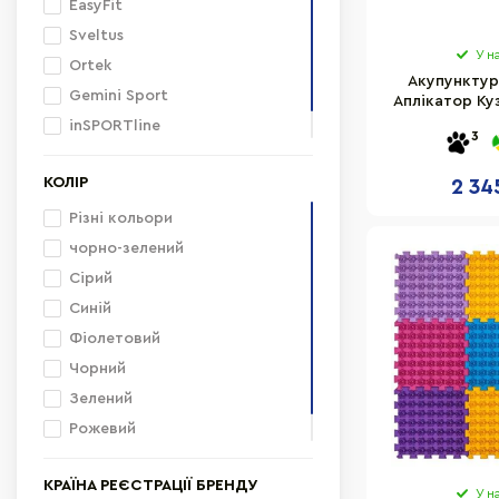
EasyFit
Sveltus
У н
Ortek
Акупунктур
Gemini Sport
Аплікатор Ку
10026-OT
inSPORTline
3
HMS
КОЛІР
2 34
Різні кольори
чорно-зелений
Сірий
Синій
Фіолетовий
Чорний
Зелений
Рожевий
Блакитний
КРАЇНА РЕЄСТРАЦІЇ БРЕНДУ
У н