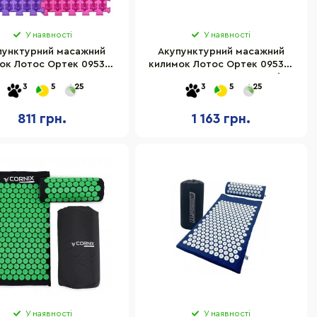
У наявності
У наявності
пунктурний масажний
Акупунктурний масажний
ок Лотос Ортек 09532-
килимок Лотос Ортек 09533-
 27x28 см 4 елементи
OTK 27x28 см 6 елементів
3
5
25
3
5
25
811 грн.
1 163 грн.
У наявності
У наявності