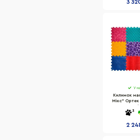
3 32
У н
Килимок ма
Мікс" Ортек
елементі
3
2 24