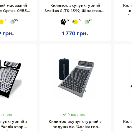
ний масажний
Килимок акупунктурний
Кил
с Ортек 09534-
Sveltus SLTS-1399, Фіолетовий
в
м 9 елементів
77 х 44 см
"Аплі
5
25
3
5
25
X
9 грн.
1 770 грн.
аявності
У наявності
пунктурний з
Килимок акупунктурний з
Кил
"Аплікатор
подушкою "Аплікатор
по