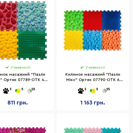
У наявності
У наявності
мок масажний "Пазли
Килимок масажний "Пазли
с" Ортек 07789-OTK 4
Мікс" Ортек 07790-OTK 6
елементи 27x28 см
елементів 27x28 см
3
5
25
3
5
25
811 грн.
1 163 грн.