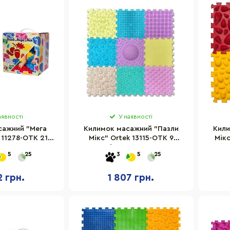
аявності
У наявності
сажний "Мега
Килимок масажний "Пазли
Кили
 11278-OTK 21
Мікс" Ortek 13115-OTK 9
Мік
 27x28 см
елементів, пастель 27x13 см
5
25
3
5
25
2 грн.
1 807 грн.