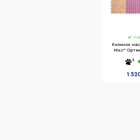
У н
Килимок мас
Мікс" Ортек
3
1 52