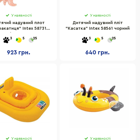
У наявності
У наявності
тячий надувний плот
Дитячий надувний пліт
ракатиця" Intex 58731
"Касатка" Intex 58561 чорний
розмір 198х132 см
3
5
25
3
5
25
923 грн.
640 грн.
У наявності
У наявності