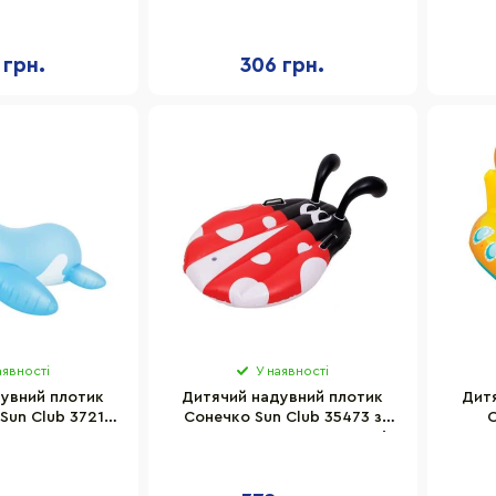
см
59380D, розмір 100 х 97 см
 грн.
306 грн.
аявності
У наявності
увний плотик
Дитячий надувний плотик
Дит
Sun Club 37219,
Сонечко Sun Club 35473 з
С
см, 2 ручки,
ручками, 95х80 см, 4-8 років
34
ня до 45 кг
надут