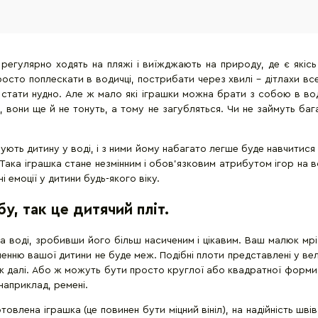
регулярно ходять на пляжі і виїжджають на природу, де є якісь
росто поплескати в водичці, пострибати через хвилі - дітлахи в
 стати нудно. Але ж мало які іграшки можна брати з собою в вод
 вони ще й не тонуть, а тому не загубляться. Чи не займуть баг
мують дитину у воді, і з ними йому набагато легше буде навчитися
. Така іграшка стане незмінним і обов'язковим атрибутом ігор на
і емоції у дитини будь-якого віку.
, так це дитячий пліт.
 на воді, зробивши його більш насиченим і цікавим. Ваш малюк мр
енню вашої дитини не буде меж. Подібні плоти представлені у вели
так далі. Або ж можуть бути просто круглої або квадратної форми,
наприклад, ремені.
отовлена іграшка (це повинен бути міцний вініл), на надійність ш