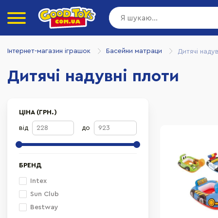
Інтернет-магазин іграшок
Басейни матраци
Дитячі надув
Дитячі надувні плоти
ЦІНА (ГРН.)
від
до
БРЕНД
Intex
Sun Club
Bestway