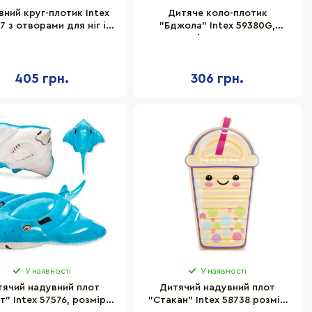
ний круг-плотик Intex
Дитяче коло-плотик
7 з отворами для ніг і
"Бджола" Intex 59380G,
спинкою
розмір 100 х 97 см
405 грн.
306 грн.
У наявності
У наявності
тячий надувний плот
Дитячий надувний плот
т" Intex 57576, розмір
"Стакан" Intex 58738 розмір