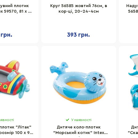
увний плотик
Круг 56585 жовтий 76см, в
Надув
x 59570, 81 x 58
кор-ці, 20-24-4см
5658
см
 грн.
393 грн.
аявності
У наявності
плотик "Літак"
Дитяче коло-плотик
Ди
розмір 100 х 97
"Морський котик" Intex
"Ска