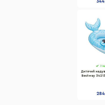
344
У н
Дитячий надув
Bestway 34213
надутом
94,5х58
284