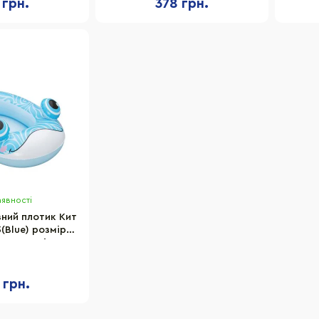
 грн.
378 грн.
аявності
ний плотик Кит
(Blue) розмір у
у вигляді
х35,5 см
 грн.