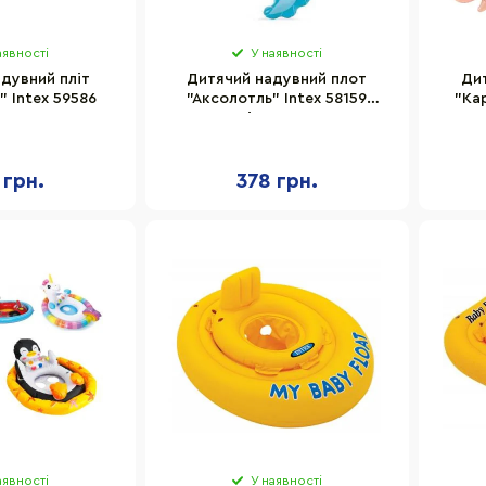
аявності
У наявності
дувний пліт
Дитячий надувний плот
Ди
 Intex 59586
"Аксолотль" Intex 58159
"Ка
розмір 117х107 см
 грн.
378 грн.
аявності
У наявності