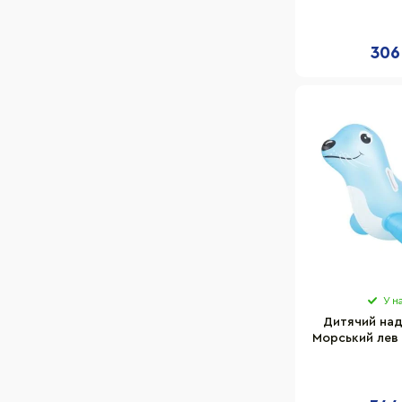
306
У н
Дитячий над
Морський лев 
108х83х63 
навантажен