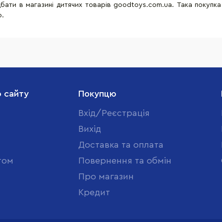
дбати в магазині дитячих товарів
goodtoys
.
com
.
ua
. Така покупка
ю.
о сайту
Покупцю
Вхід/Реєстрація
Вихід
Доставка та оплата
том
Повернення та обмін
Про магазин
Кредит