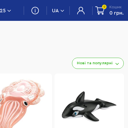
Кошик
0
 25
UA
0 грн.
Нові та популярні