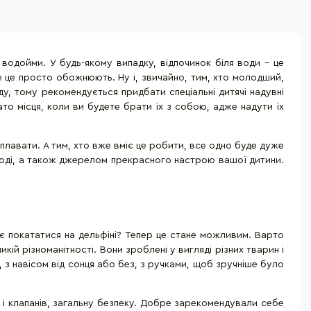
 водойми. У будь-якому випадку, відпочинок біля води - це
се це просто обожнюють. Ну і, звичайно, тим, хто молодший,
у, тому рекомендується придбати спеціальні дитячі надувні
ато місця, коли ви будете брати їх з собою, адже надути їх
 плавати. А тим, хто вже вміє це робити, все одно буде дуже
 воді, а також джерелом прекрасного настрою вашої дитини.
іє покататися на дельфіні? Тепер це стане можливим. Варто
кій різноманітності. Вони зроблені у вигляді різних тварин і
 з навісом від сонця або без, з ручками, щоб зручніше було
вів і клапанів, загальну безпеку. Добре зарекомендували себе