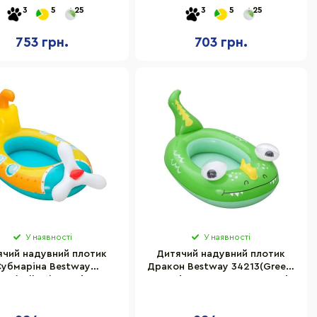
1,85×1,45 м
185х107 см
3
5
25
3
5
25
753 грн.
703 грн.
У наявності
У наявності
ячий надувний плотик
Дитячий надувний плотик
убмаріна Bestway
Дракон Bestway 34213(Green)
213(Yellow) розмір у
розмір у надутому вигляді
ому вигляді 90х58х48,5
90х58х48,5 см
см