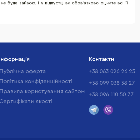
 не буде зайвою, і у відпустці ви обов'язково оціните всі її
Інформація
Контакти
Публічна оферта
+38 063 026 26 25
Політика конфіденційності
+38 099 038 38 27
Правила користування сайтом
+38 096 110 50 77
Cертифікати якості