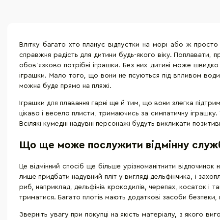
Влітку багато хто планує відпустки на морі або ж просто 
справжня радість для дитини будь-якого віку. Поплавати, п
обов'язково потрібні іграшки. Без них дитині може швидко
іграшки. Мало того, що вони не псуються під впливом води,
можна буде прямо на пляжі.
Іграшки для плавання гарні ще й тим, що вони злегка підтри
цікаво і весело плисти, тримаючись за симпатичну іграшку
Всілякі кумедні надувні персонажі будуть викликати позитивн
Що ще може послужити відмінну службу
Це відмінний спосіб ще більше урізноманітнити відпочинок
лише придбати надувний пліт у вигляді дельфінчика, і захопл
риб, наприклад, дельфінів крокодилів, черепах, косаток і 
триматися. Багато плотів мають додаткові засоби безпеки, 
Зверніть увагу при покупці на якість матеріалу, з якого виг