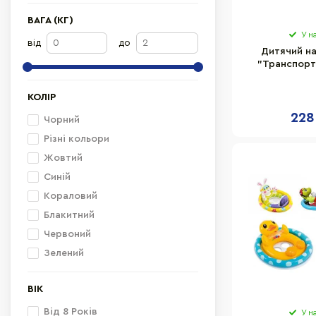
ВАГА (КГ)
У н
від
до
Дитячий на
"Транспорт"
КОЛІР
228
Чорний
Різні кольори
Жовтий
Синій
Кораловий
Блакитний
Червоний
Зелений
ВІК
Від 8 Років
У н