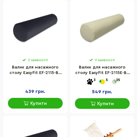
У наявності
У наявності
Валик для масажного
Валик для масажного
столу EasyFit EF-2115-BK
столу EasyFit EF-2115E-BE
60 см, чорний
60 см, бежевий (з чохлом)
3
5
25
439 грн.
549 грн.
Купити
Купити