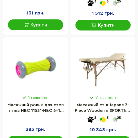
3
5
25
41x6 см
131 грн.
1 512 грн.
Купити
Купити
У наявності
У наявності
Масажний ролик для стоп
Масажний стіл Japane 3-
і тіла HBC 11531-HBC 6x16
Piece Wooden inSPORTline
см
9408-1
3
5
25
385 грн.
10 343 грн.