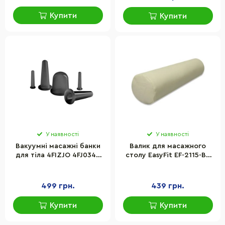
Купити
Купити
У наявності
У наявності
Вакуумні масажні банки
Валик для масажного
для тіла 4FIZJO 4FJ0344
столу EasyFit EF-2115-BE
силіконові 5 шт.
60 см, бежевий
499 грн.
439 грн.
Купити
Купити