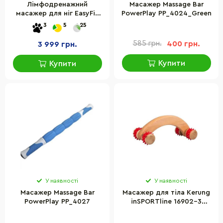
Лімфодренажний
Масажер Massage Bar
масажер для ніг EasyFit
PowerPlay PP_4024_Green
EF-2300 черний
3
5
25
585 грн.
400 грн.
3 999 грн.
Купити
Купити
У наявності
У наявності
Масажер Massage Bar
Масажер для тіла Kerung
PowerPlay PP_4027
inSPORTline 16902-3
червоний