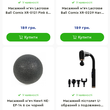
У наявності
У наявності
Масажний м'яч Lacrosse
Масажний м'яч Lacrosse
Ball Cornix XR-0121 Pink 6.3
Ball Cornix XR-0229 Navy
см
Blue 6.3 см
189 грн.
189 грн.
Купити
Купити
У наявності
У наявності
Масажний м'яч Newt NE-
Масажний пістолет U-
EP-14 6 см чорний
образний з подовженою
ручкою HBC 12907-HBC