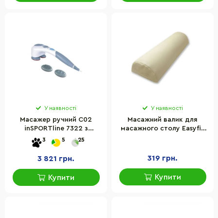
У наявності
У наявності
Масажер ручний C02
Масажний валик для
inSPORTline 7322 з
масажного столу Easyfit
інфрачервоним набором
EF-2114-BE 45 см, Бежевий
3
5
25
319 грн.
3 821 грн.
Купити
Купити