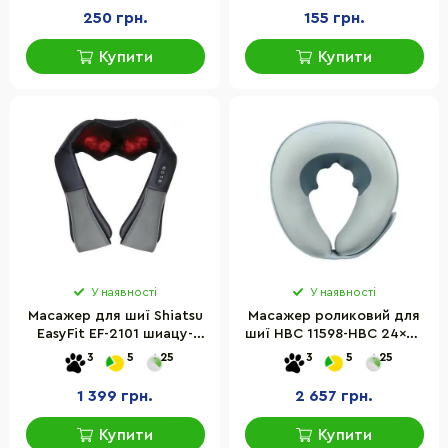
250 грн.
155 грн.
Купити
Купити
У наявності
У наявності
Масажер для шиї Shiatsu
Масажер роликовий для
EasyFit EF-2101 шиацу-
шиї HBC 11598-HBC 24x25
масаж плечей і тіла
см, з ефектом пам'яті
3
5
25
3
5
25
роликовий
1 399 грн.
2 657 грн.
Купити
Купити