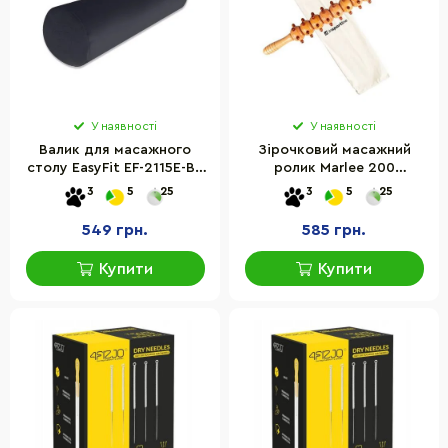
У наявності
У наявності
Валик для масажного
Зірочковий масажний
столу EasyFit EF-2115E-BK
ролик Marlee 200
60 см, чорний (з чохлом)
inSPORTline 25256
3
5
25
3
5
25
549 грн.
585 грн.
Купити
Купити