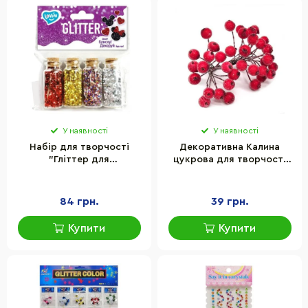
У наявності
У наявності
Набір для творчості
Декоративна Калина
"Гліттер для
цукрова для творчості
декорування" Lovin 90019,
Bambi KC-20, 12 мм
4 кольори
84 грн.
39 грн.
Купити
Купити