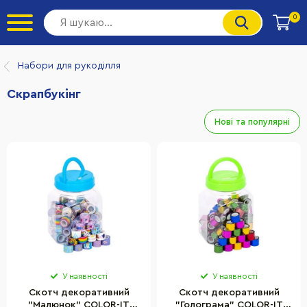
0
Набори для рукоділля
Скрапбукінг
Нові та популярні
У наявності
У наявності
Скотч декоративний
Скотч декоративний
"Малюнок" COLOR-IT
"Голограма" COLOR-IT