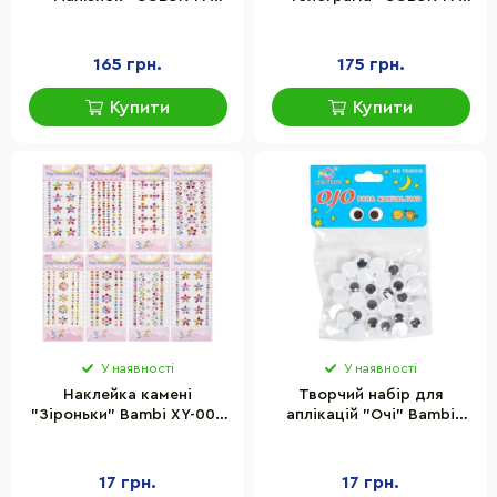
№59, 90 шт по 2 метри
№60, 90 шт по 2 метри
165 грн.
175 грн.
Купити
Купити
У наявності
У наявності
Наклейка камені
Творчий набір для
"Зіроньки" Bambi XY-005
аплікацій "Очі" Bambi
для авто, ноутбуків,
106552 чорні, розмір 1,2
телефонів
см
17 грн.
17 грн.