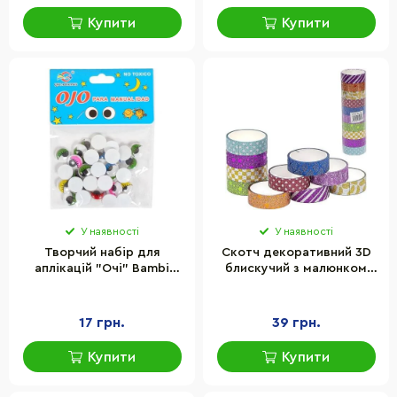
Купити
Купити
У наявності
У наявності
Творчий набір для
Скотч декоративний 3D
аплікацій "Очі" Bambi
блискучий з малюнком
106553 кольорові, розмір
Bambi №68
1,2 см
17 грн.
39 грн.
Купити
Купити