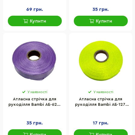
69 грн.
35 грн.
Купити
Купити
У наявності
У наявності
Атласна стрічка для
Атласна стрічка для
рукоділля Bambi АБ-622,
рукоділля Bambi АБ-127,
1,2 см х 23 м, фіалкова
0,6 см x 23 м, лимонний
неон
35 грн.
17 грн.
Купити
Купити