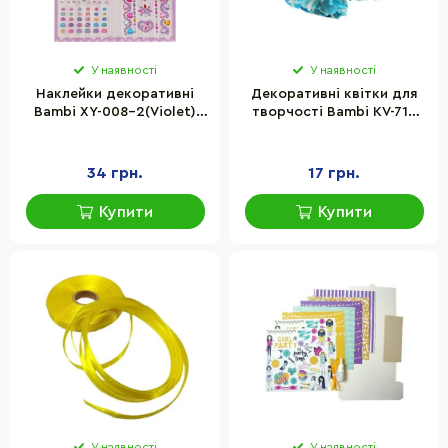
У наявності
У наявності
Наклейки декоративні
Декоративні квітки для
Bambi XY-008-2(Violet)
творчості Bambi KV-719
для авто, ноутбуків,
пучок 6 штук
телефонів
34 грн.
17 грн.
Купити
Купити
У наявності
У наявності