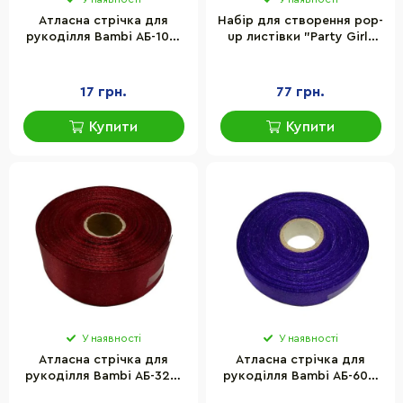
Атласна стрічка для
Набір для створення pop-
рукоділля Bambi АБ-104,
up листівки "Party Girl"
0,6 см x 23 м
Fabrika Decoru FDGCK-052,
14 x 16 см
17 грн.
77 грн.
Купити
Купити
У наявності
У наявності
Атласна стрічка для
Атласна стрічка для
рукоділля Bambi АБ-324,
рукоділля Bambi АБ-609,
2,5 см х 23 м, бордо
1,2 см х 23 м, фіолетова