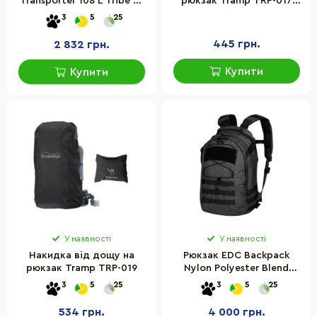
Transporter 108 L Tribe T-
рюкзак Tramp TRP-017
IE-0007 black 108 літрів
чорний
3
5
25
445 грн.
2 832 грн.
Купити
Купити
У наявності
У наявності
Накидка від дощу на
Рюкзак EDC Backpack
рюкзак Tramp TRP-019
Nylon Polyester Blend
Helikon-Tex PL-EDC-NP-M3,
3
5
25
3
5
25
21 л
534 грн.
4 000 грн.