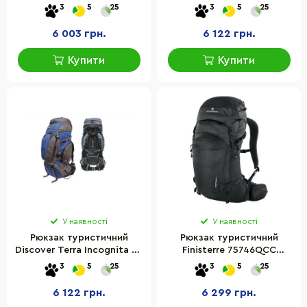
397, 70 л
398, 85 л
3
5
25
3
5
25
6 003 грн.
6 122 грн.
Купити
Купити
У наявності
У наявності
Рюкзак туристичний
Рюкзак туристичний
Discover Terra Incognita ti-
Finisterre 75746QCC
399, 85 л
Ferrino 931792, 30 літрів
3
5
25
3
5
25
6 122 грн.
6 299 грн.