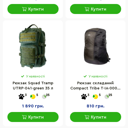
Купити
Купити
У наявності
У наявності
Рюкзак Squad Tramp
Рюкзак складаний
UTRP-041-green 35 л
Compact Tribe T-IA-0008-
olive 24 л
3
5
25
3
5
25
1 890 грн.
810 грн.
Купити
Купити