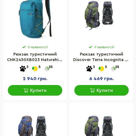
У наявності
У наявності
Рюкзак туристичний
Рюкзак туристичний
CNK2450XB023 Naturehike
Discover Terra Incognita ti-
6927595792834, 20 л
392, 100 л
3
5
25
3
5
25
2 940 грн.
6 469 грн.
Купити
Купити