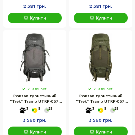
2 581 грн.
2 581 грн.
Купити
Купити
У наявності
У наявності
Рюкзак туристичний
Рюкзак туристичний
"Trek" Tramp UTRP-057-
"Trek" Tramp UTRP-057-
grey 40 літрів
olive 40 літрів
3
5
25
3
5
25
3 560 грн.
3 560 грн.
Купити
Купити