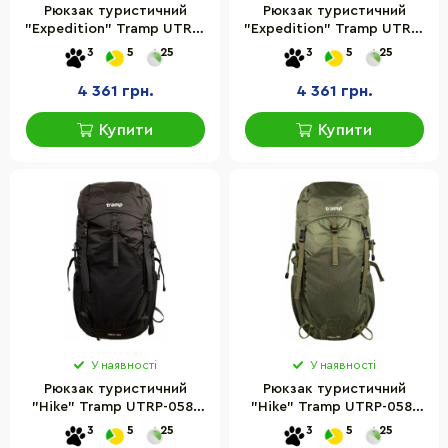
Рюкзак туристичний
Рюкзак туристичний
"Expedition" Tramp UTRP-
"Expedition" Tramp UTRP-
056-black 60 літрів
056-olive 60 літрів
3
5
25
3
5
25
4 361 грн.
4 361 грн.
Купити
Купити
У наявності
У наявності
Рюкзак туристичний
Рюкзак туристичний
"Hike" Tramp UTRP-058-
"Hike" Tramp UTRP-058-
black 30 літрів
olive 30 літрів
3
5
25
3
5
25