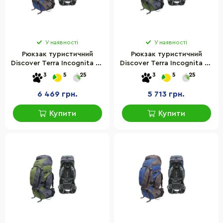
У наявності
У наявності
Рюкзак туристичний
Рюкзак туристичний
Discover Terra Incognita ti-
Discover Terra Incognita ti-
393, 100 л
394, 55 л
3
5
25
3
5
25
6 469 грн.
5 713 грн.
Купити
Купити