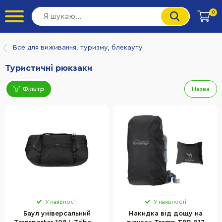
0
Все для виживання, туризму, блекауту
Туристичні рюкзаки
Фільтр
Назва
У наявності
У наявності
Баул універсальний
Накидка від дощу на