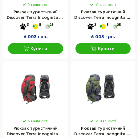
У наявності
У наявності
Рюкзак туристичний
Рюкзак туристичний
Discover Terra Incognita ti-
Discover Terra Incognita ti-
395, 70 л
396, 70 л
3
5
25
3
5
25
6 003 грн.
6 003 грн.
Купити
Купити
У наявності
У наявності
Рюкзак туристичний
Рюкзак туристичний
Discover Terra Incognita ti-
Discover Terra Incognita ti-