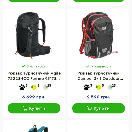
У наявності
У наявності
Рюкзак туристичний Agile
Рюкзак туристичний
75228NCC Ferrino 931788,
Camper Skif Outdoor
45 літрів
8643B 35 л, black
3
5
25
3
5
25
6 699 грн.
2 590 грн.
Купити
Купити