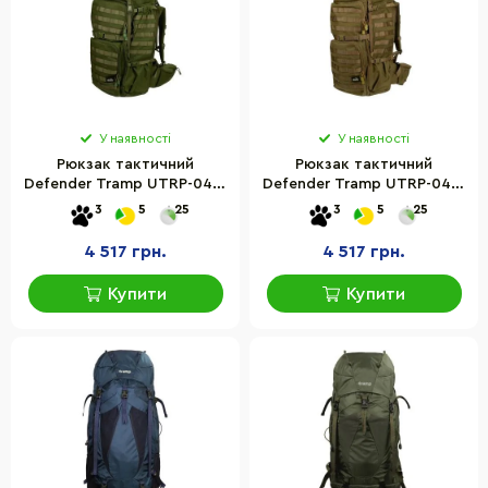
У наявності
У наявності
Рюкзак тактичний
Рюкзак тактичний
Defender Tramp UTRP-049-
Defender Tramp UTRP-049-
olive 75 л
sandstone 75 л
3
5
25
3
5
25
4 517 грн.
4 517 грн.
Купити
Купити