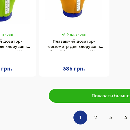
аявності
У наявності
й дозатор-
Плаваючий дозатор-
ля хлорування
термометр для хлорування
619BU Kokido
басейнів K619BU Kokido
, зелений
17598AP, помаранчевий
 грн.
386 грн.
Показати більше
1
2
3
4