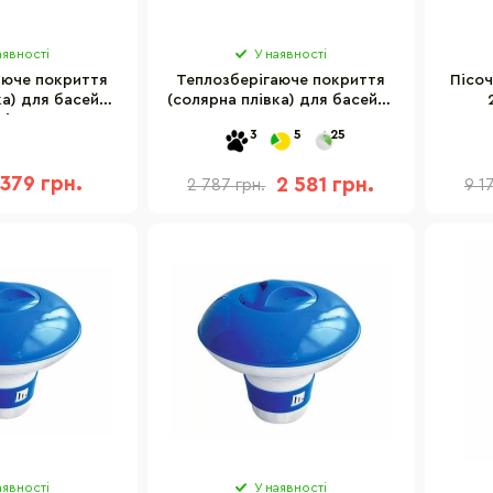
аявності
У наявності
аюче покриття
Теплозберігаюче покриття
Пісоч
ка) для басейну
(солярна плівка) для басейну
діаметр 206 см
Intex 28017T, 716-346 см
3
5
25
379 грн.
2 581 грн.
2 787 грн.
9 1
аявності
У наявності