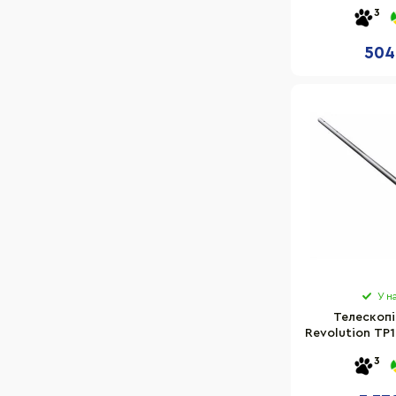
12141AP,
3
504
У н
Телескопі
Revolution TP
22768AP 
3