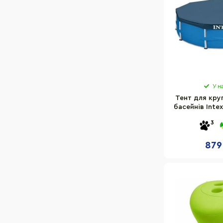
У н
Тент для кру
басейнів Inte
36
3
879