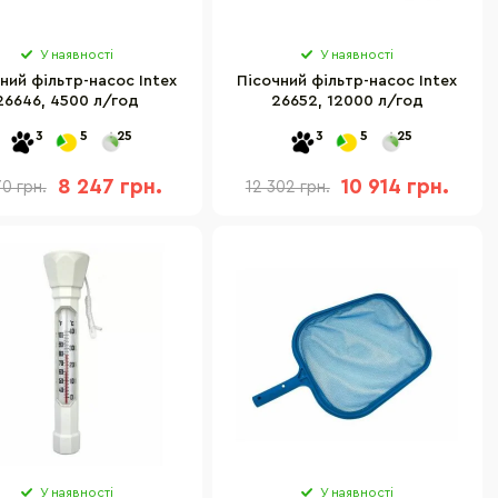
У наявності
У наявності
ний фільтр-насос Intex
Пісочний фільтр-насос Intex
26646, 4500 л/год
26652, 12000 л/год
3
5
25
3
5
25
8 247 грн.
10 914 грн.
70 грн.
12 302 грн.
У наявності
У наявності