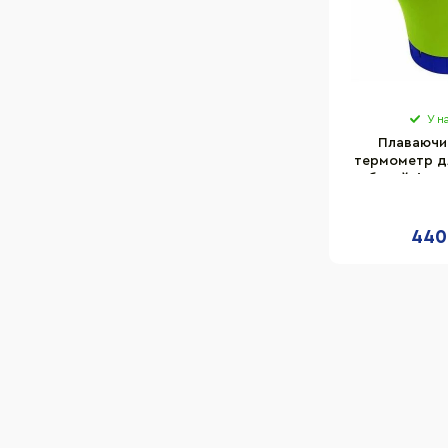
У н
Плаваючи
термометр д
басейнів K
12172AP
440