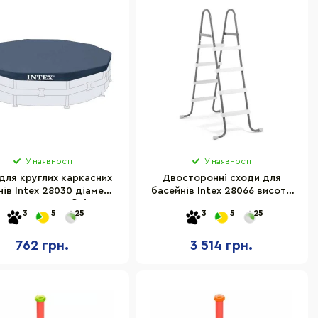
У наявності
У наявності
для круглих каркасних
Двосторонні сходи для
нів Intex 28030 діаметр
басейнів Intex 28066 висота
305 см, в коробці
122 см
3
5
25
3
5
25
762 грн.
3 514 грн.