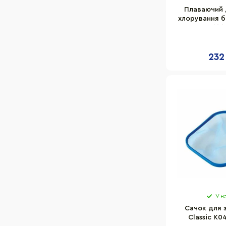
Плаваючий 
хлорування ба
K027BU Kokido
232
У н
Сачок для 
Classic K0