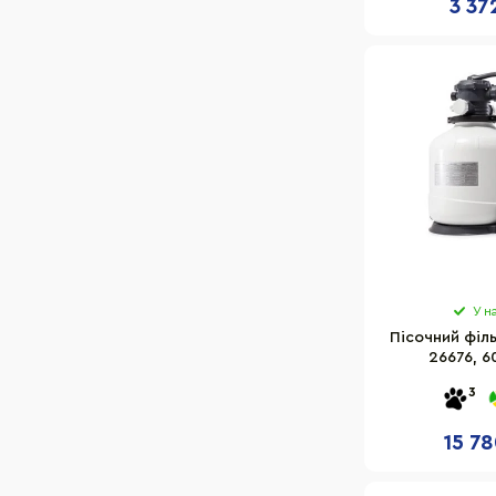
3 37
У н
Пісочний філь
26676, 6
3
15 78