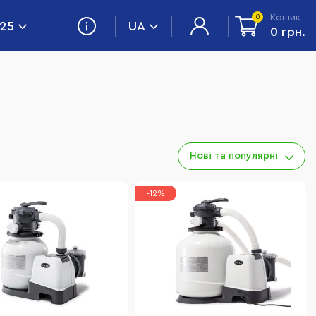
Кошик
0
 25
UA
0 грн.
Нові та популярні
-12%