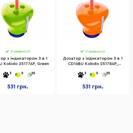
У наявності
У наявності
ор з індикатором 3 в 1
Дозатор з індикатором 3 в 1
 Kokido 25177AP, Green
CD16BU Kokido 25178AP,
Orange
3
5
25
3
5
25
531 грн.
531 грн.