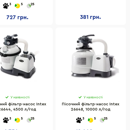
см
221 см
3
5
25
381 грн.
727 грн.
У наявності
У наявності
ний фільтр-насос Intex
Пісочний фільтр-насос Intex
26644, 4500 л/год
26648, 10000 л/год
3
5
25
3
5
25