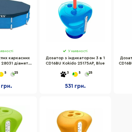
аявності
У наявності
глих каркасних
Дозатор з індикатором 3 в 1
Дозат
x 28031 діаметр
CD16BU Kokido 25175AP, Blue
CD16BU
6 см
5
25
3
5
25
 грн.
531 грн.