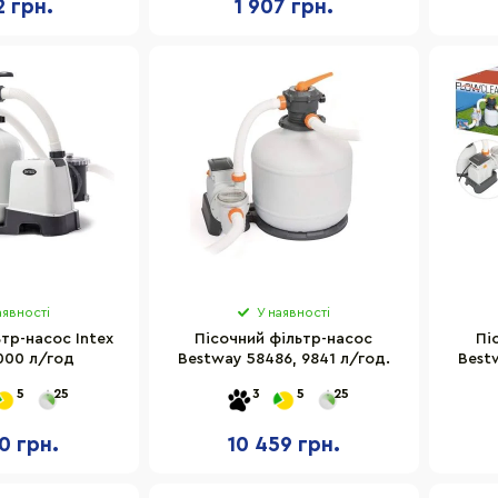
2 грн.
1 907 грн.
аявності
У наявності
тр-насос Intex
Пісочний фільтр-насос
Пі
000 л/год
Bestway 58486, 9841 л/год.
Best
5
25
3
5
25
0 грн.
10 459 грн.