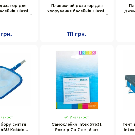
дозатор для
Плаваючий дозатор для
Пл
сейнів Classic
хлорування басейнів Classic
Джим
 12219AP, синій
K033BU Kokido 16892AP, синій
 грн.
111 грн.
аявності
У наявності
збору сміття
Самоклейки Intex 59631.
Тент 
44BU Kokido
Розмір 7 х 7 см, 6 шт
Inte