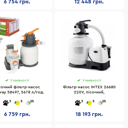
6 754 грн.
12 448 грн.
У наявності
У наявності
сочний фільтр-насос
Фільтр-насос INTEX 26680
way 58497, 5678 л/год.
220V, пісочний,
3
5
25
3
5
25
6 759 грн.
18 193 грн.