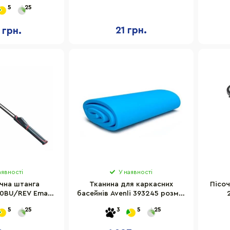
 з ручкою
5
25
21 грн.
 грн.
аявності
У наявності
чна штанга
Тканина для каркасних
Пісоч
10BU/REV Emaux
басейнів Avenli 393245 розмір
240-480 см
366х90 см
5
25
3
5
25