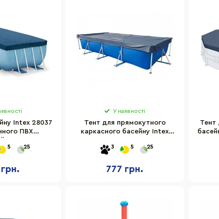
аявності
У наявності
йну Intex 28037
Тент для прямокутного
Тент 
чного ПВХ
каркасного басейну Intex
басей
й 389х184 см
28039 450х220 см
5
25
3
5
25
 грн.
777 грн.