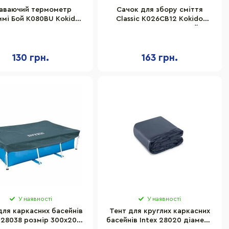
аваючий термометр
Сачок для збору сміття
мі Бой K080BU Kokido
Classic K026CB12 Kokido
1228AP
31457AP, поверхневий
130 грн.
163 грн.
У наявності
У наявності
для каркасних басейнів
Тент для круглих каркасних
x 28038 розмір 300х201
басейнів Intex 28020 діаметр