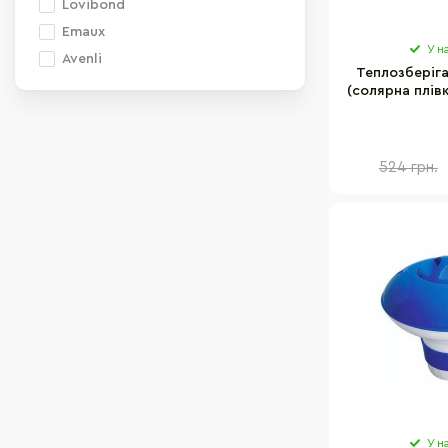
Lovibond
Emaux
У н
Avenli
Теплозберіг
(солярна плів
Intex 28010T 
524 грн.
У н