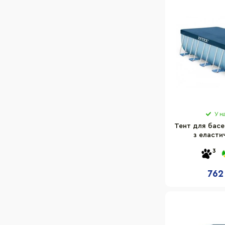
У н
Тент для басе
з еласти
прямокутни
3
762