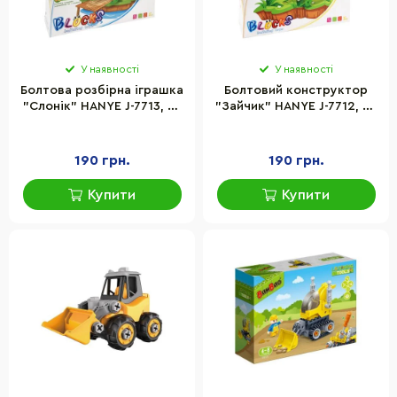
У наявності
У наявності
Болтова розбірна іграшка
Болтовий конструктор
"Слонік" HANYE J-7713, 59
"Зайчик" HANYE J-7712, 63
елементів
елементи
190 грн.
190 грн.
Купити
Купити