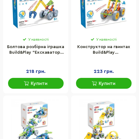
У наявності
У наявності
Болтова розбірна іграшка
Конструктор на гвинтах
Build&Play "Екскаватор"
Build&Play
HANYE J-7704, 74
"Навантажувач" HANYE J-
елементи
7703, 84 елементи
218 грн.
223 грн.
Купити
Купити