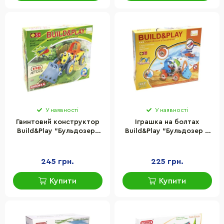
У наявності
У наявності
Гвинтовий конструктор
Іграшка на болтах
Build&Play "Бульдозер"
Build&Play "Бульдозер +
Keedo J-108A, 116
Вертоліт" Keedo J-101B,
елементів
117 елементів
245 грн.
225 грн.
Купити
Купити