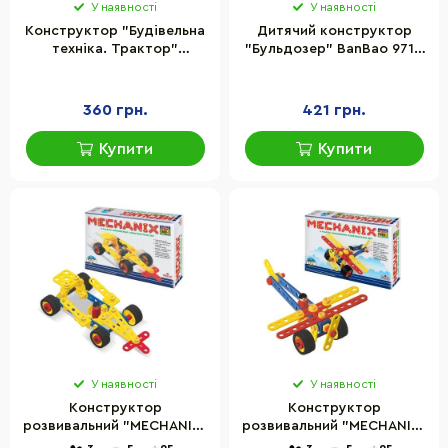
У наявності
У наявності
Конструктор "Будівельна
Дитячий конструктор
техніка. Трактор"
"Бульдозер" BanBao 9711,
Microlab Toys MT8910, 10
19 деталей
деталей
360 грн.
421 грн.
Купити
Купити
У наявності
У наявності
Конструктор
Конструктор
розвивальний "MECHANIX"
розвивальний "MECHANIX"
Авто №2 Zephyr 02002, 81
Літак №2 Zephyr 02005,