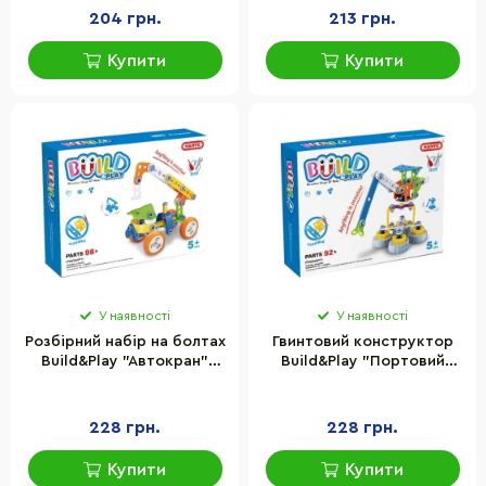
204 грн.
213 грн.
Купити
Купити
У наявності
У наявності
Розбірний набір на болтах
Гвинтовий конструктор
Build&Play "Автокран"
Build&Play "Портовий
HANYE J-7702, 98
кран" HANYE J-7701, 92
елементів
елементи
228 грн.
228 грн.
Купити
Купити