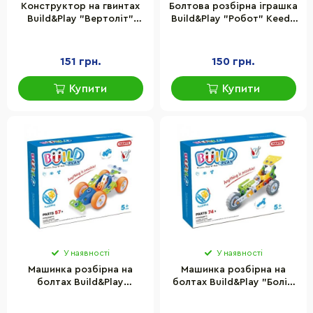
Конструктор на гвинтах
Болтова розбірна іграшка
Build&Play "Вертоліт"
Build&Play "Робот" Keedo
HANYE J-7710, 78
J-7709, 59 елементів
елементів
151 грн.
150 грн.
Купити
Купити
У наявності
У наявності
Машинка розбірна на
Машинка розбірна на
болтах Build&Play
болтах Build&Play "Болід
"Спорткар" HANYE J-7707,
Ф1" HANYE J-7705, 74
57 елементів
елементи