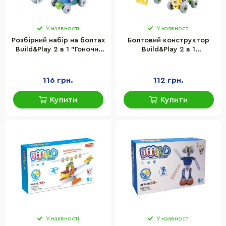
У наявності
У наявності
Розбірний набір на болтах
Болтовий конструктор
Build&Play 2 в 1 "Гоночні
Build&Play 2 в 1
машини" HANYE J-7726, 52
"Будівельники" HANYE J-
елементи
7725, 56 елементів
116 грн.
112 грн.
Купити
Купити
У наявності
У наявності