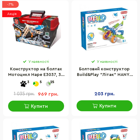
-7%
Акція
У наявності
У наявності
Конструктор на болтах
Болтовий конструктор
Мотоцикл Hape E3037, 34
Build&Play "Літак" HANYE
деталі
J-7706, 73 елементи
3
5
25
203 грн.
1 035 грн.
969 грн.
Купити
Купити