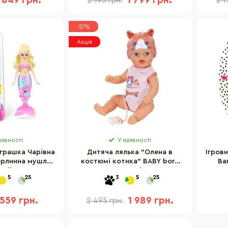
849 грн.
1 799 грн.
2 195 грн.
2 1
-21%
Акція
аявності
У наявності
іграшка Чарівна
Дитяча лялька "Олена в
Ігров
ерлинна мушля
костюмі котика" BABY born
Ba
 Alive 9567D
839560, розмір 36 см
5
25
3
5
25
559 грн.
1 989 грн.
2 495 грн.