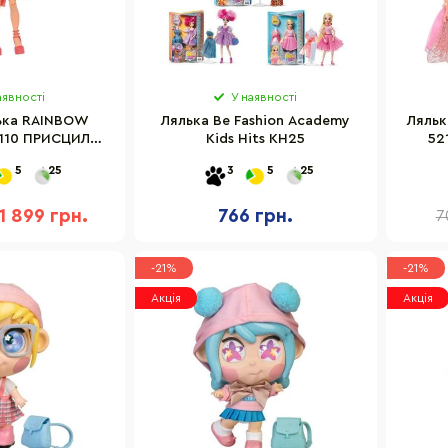
аявності
У наявності
ька RAINBOW
Лялька Be Fashion Academy
Ляльк
3110 ПРИСЦИЛА
Kids Hits KH25
52
РЕЗ
5
25
3
5
25
1 899 грн.
766 грн.
7
-21%
-21%
Акція
Акція