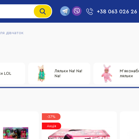
+38 063 026 26
ля дівчаток
Ляльки Na! Na!
М'яконаб
ки LOL
Na!
ляльки
-37%
Акція