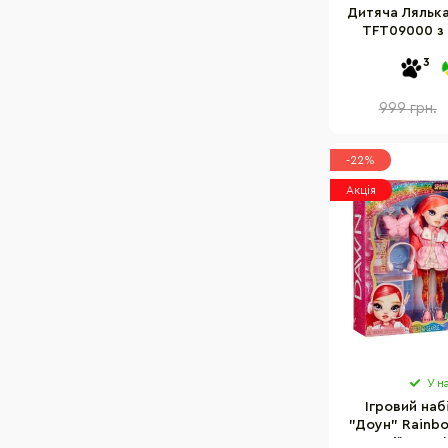
Дитяча Лялька
TFT09000 з
3
999 грн.
-22%
Акція
У н
Ігровий наб
"Доун" Rainb
серії "Spark