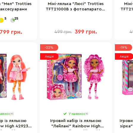
 "Мел" Trotties
Міні-лялька "Люсі" Trotties
Міні
 аксесуарами
TFT21000B з фотоапаратом,
TFT21
жовта
5
25
399 грн.
799 грн.
499 грн.
4
-22%
-19%
Акція
Акція
аявності
У наявності
ір із лялькою
Ігровий набір із лялькою
Ігрови
ow High 429234
"Лейлані" Rainbow High
зірка"
le & Shine" з
429258 серії "Sparkle & Shine"
се