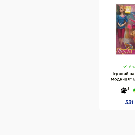
У н
Ігровий на
Модниця" B
3
531