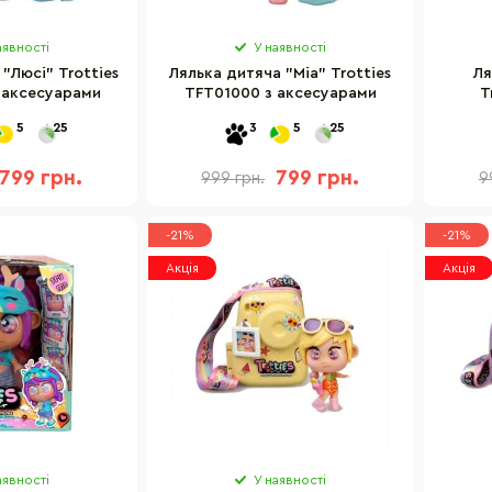
аявності
У наявності
"Люсі" Trotties
Лялька дитяча "Міа" Trotties
Ля
 аксесуарами
TFT01000 з аксесуарами
T
5
25
3
5
25
799 грн.
799 грн.
999 грн.
9
-21%
-21%
Акція
Акція
аявності
У наявності