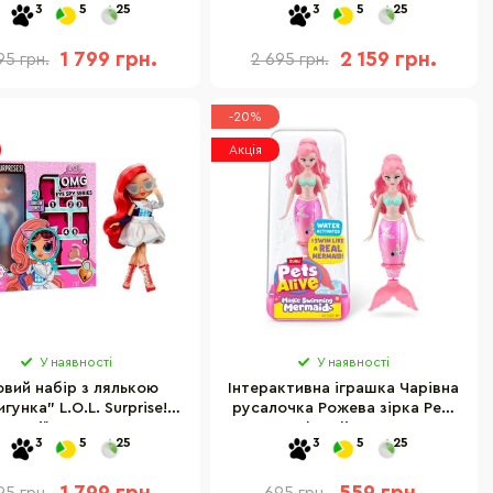
3
5
25
3
5
25
1 799 грн.
2 159 грн.
95 грн.
2 695 грн.
-20%
Акція
У наявності
У наявності
овий набір з лялькою
Інтерактивна іграшка Чарівна
гунка" L.O.L. Surprise!
русалочка Рожева зірка Pets
 серії "O.M.G. Eye Spy"
& Robo Alive 9567A
3
5
25
3
5
25