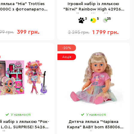
-лялька "Міа" Trotties
Ігровий набір із лялькою
000C з фотоапаратом,
"Вітні" Rainbow High 429265
синя
серії "Sparkle & Shine" з
3
5
25
аксесуарами
399 грн.
1 799 грн.
99 грн.
2 295 грн.
-20%
Акція
У наявності
У наявності
й набір з лялькою "Рок-
Дитяча лялька "Чарівна
 L.O.L. SURPRISE! 542681
Карла" BABY born 838006
рії "O.M.G. Eye Spy"
розмір 43 см