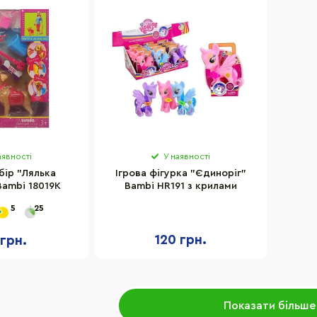
аявності
У наявності
бір "Лялька
Ігрова фігурка "Єдиноріг"
ambi 18019K
Bambi HR191 з крилами
5
25
120 грн.
 грн.
Показати більше