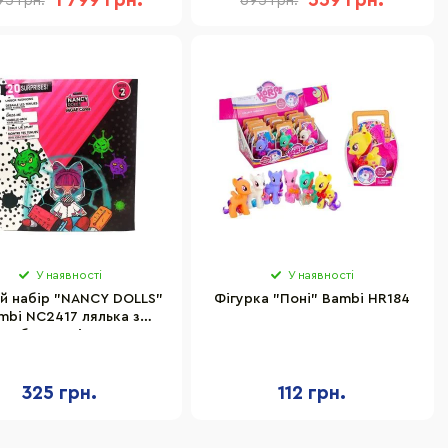
1 799 грн.
559 грн.
95 грн.
695 грн.
У наявності
У наявності
ий набір "NANCY DOLLS"
Фігурка "Поні" Bambi HR184
mbi NC2417 лялька з
набором лікаря
325 грн.
112 грн.