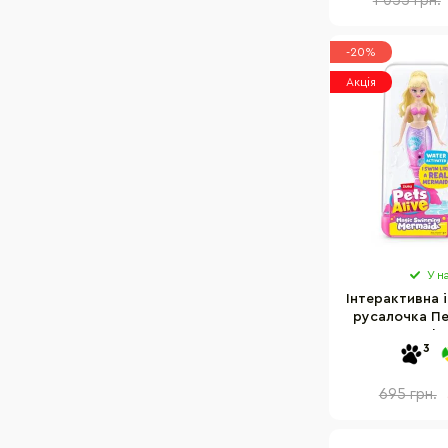
1 055 грн.
-20%
Акція
У н
Інтерактивна 
русалочка П
Pets & Robo
3
695 грн.