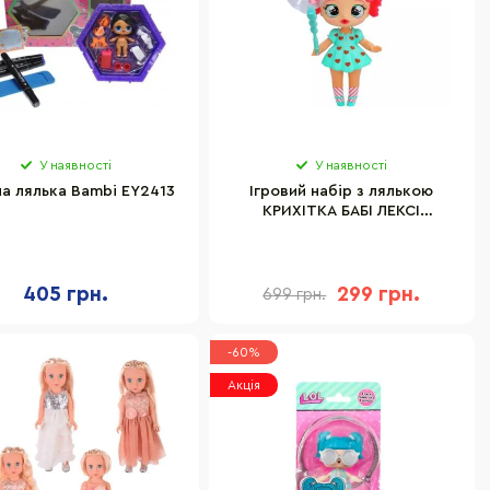
У наявності
У наявності
а лялька Bambi EY2413
Ігровий набір з лялькою
КРИХІТКА БАБІ ЛЕКСІ
BUBILOONS 906228IM в
асортименті
405 грн.
299 грн.
699 грн.
-60%
Акція