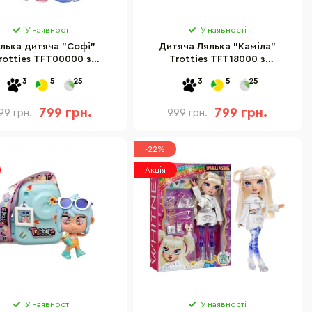
У наявності
У наявності
лька дитяча "Софі"
Дитяча Лялька "Каміла"
rotties TFT00000 з
Trotties TFT18000 з
аксесуарами
аксесуарами
3
5
25
3
5
25
799 грн.
799 грн.
99 грн.
999 грн.
-22%
Акція
У наявності
У наявності