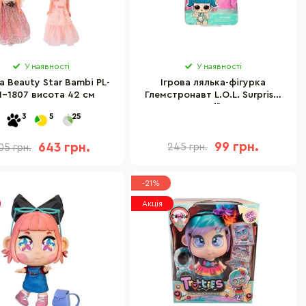
У наявності
У наявності
а Beauty Star Bambi PL-
Ігрова лялька-фігурка
1-1807 висота 42 см
Глемстронавт L.O.L. Surprise!
987369 серії OPP Tots
3
5
25
99 грн.
643 грн.
245 грн.
05 грн.
-21%
Акція