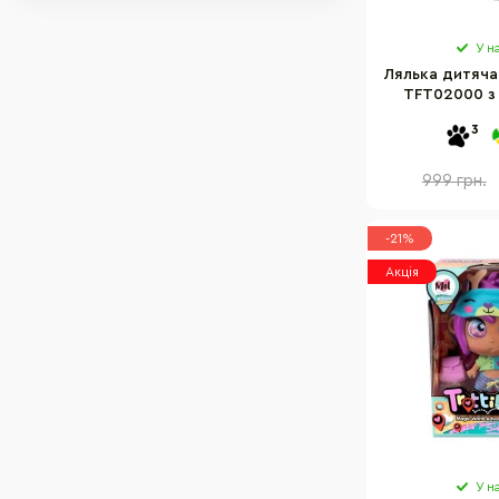
Тварини
Кінь
У н
Дитяча косметика
Лялька дитяча 
TFT02000 з
Собака
М'які
3
999 грн.
-21%
Акція
У н