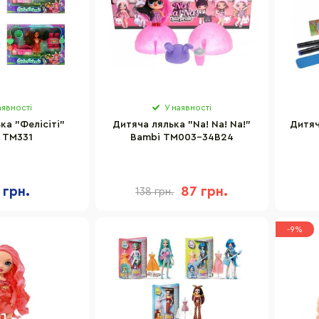
аявності
У наявності
ка "Фелісіті"
Дитяча лялька "Na! Na! Na!"
Дитяч
 TM331
Bambi TM003-34B24
 грн.
87 грн.
138 грн.
-9%