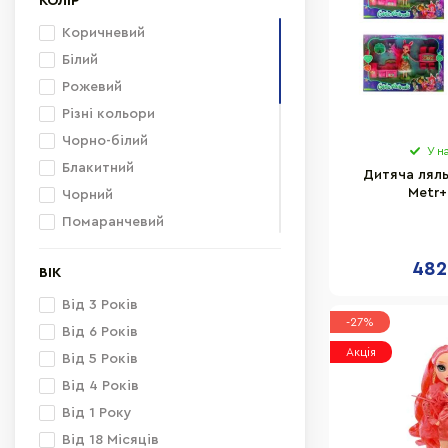
КОЛІР
Коричневий
Білий
Рожевий
Різні кольори
Чорно-білий
У н
Блакитний
Дитяча ляль
Metr+
Чорний
Помаранчевий
М'ятний
482
ВІК
Синій
Фіолетовий
Від 3 Років
-27%
Золотистий
Від 6 Років
Акція
Бірюзовий
Від 5 Років
Жовтий
Від 4 Років
Синьо-рожевий
Від 1 Року
Бузковий
Від 18 Місяців