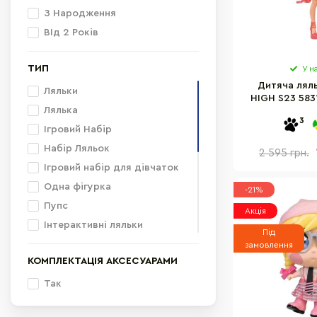
Біло-блакитний
З Народження
Срібний
ВІд 2 Років
Червоний
ТИП
Зелений
У н
Дитяча лял
Ляльки
HIGH S23 58
Лялька
ПЕ
3
Ігровий Набір
Набір Ляльок
2 595 грн.
Ігровий набір для дівчаток
Одна фігурка
-21%
Пупс
Акція
Інтерактивні ляльки
Під
Інтерактивна Лялька
замовлення
КОМПЛЕКТАЦІЯ АКСЕСУАРАМИ
Інтерактивні іграшки
Лялька-манекен
Так
Ігровий набір з фігурками