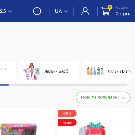
Кошик
0
 25
UA
0 грн.
ивні
Ляльки Барбі
Ляльки Disney
Нові та популярні
-58%
Акція