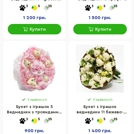
5282IT 11 ведмедиків,
Igratoria 5298IT 15
3
5
25
3
5
25
синій
ведмежат
1 200 грн.
1 500 грн.
Купити
Купити
У наявності
У наявності
Букет з іграшок 5
Букет з іграшок
Ведмедики з трояндами в
ведмедики 11 бежево-
рожевому 5248IT
коричневий 5353IT
3
5
25
3
5
25
900 грн.
1 400 грн.