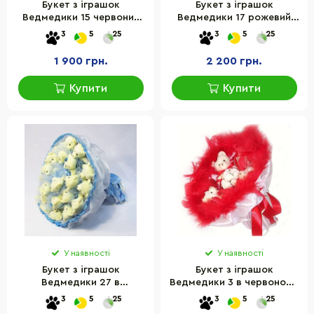
Букет з іграшок
Букет з іграшок
Ведмедики 15 червоний
Ведмедики 17 рожевий
5230IT
5249IT
3
5
25
3
5
25
1 900 грн.
2 200 грн.
Купити
Купити
У наявності
У наявності
Букет з іграшок
Букет з іграшок
Ведмедики 27 в
Ведмедики 3 в червоному
блакитному 5200IT
5159IT
3
5
25
3
5
25