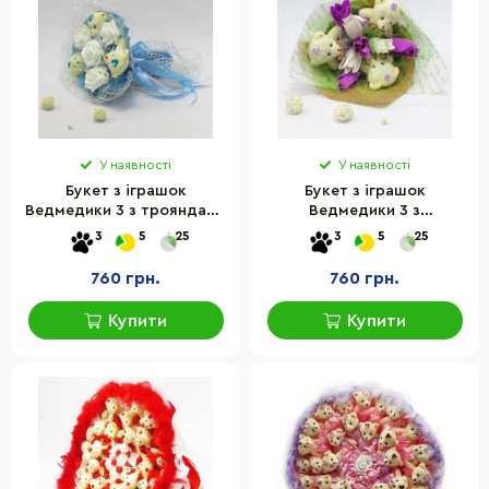
У наявності
У наявності
Букет з іграшок
Букет з іграшок
Ведмедики 3 з трояндами
Ведмедики 3 з
блакитний 5184IT
тюльпанами Крафт 5210IT
3
5
25
3
5
25
760 грн.
760 грн.
Купити
Купити