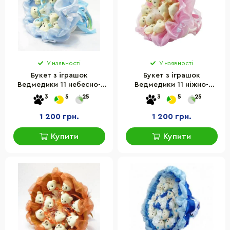
У наявності
У наявності
Букет з іграшок
Букет з іграшок
Ведмедики 11 небесно-
Ведмедики 11 ніжно-
блакитний 5285IT
рожевий 5347IT
3
5
25
3
5
25
1 200 грн.
1 200 грн.
Купити
Купити