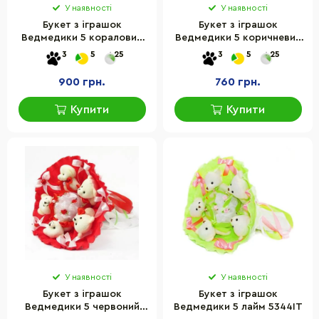
У наявності
У наявності
Букет з іграшок
Букет з іграшок
Ведмедики 5 кораловий
Ведмедики 5 коричневий
5216IT
5287IT
3
5
25
3
5
25
900 грн.
760 грн.
Купити
Купити
У наявності
У наявності
Букет з іграшок
Букет з іграшок
Ведмедики 5 червоний
Ведмедики 5 лайм 5344IT