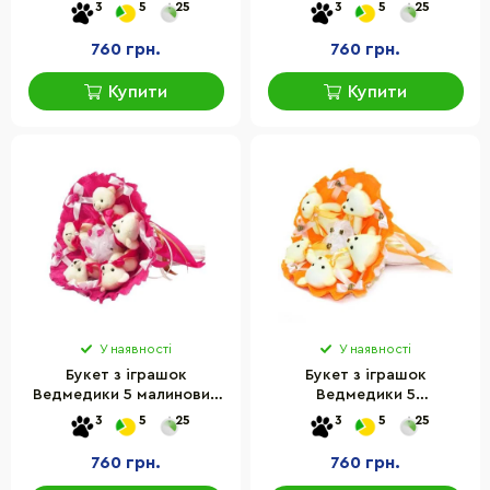
5289IT
3
5
25
3
5
25
760 грн.
760 грн.
Купити
Купити
У наявності
У наявності
Букет з іграшок
Букет з іграшок
Ведмедики 5 малиновий
Ведмедики 5
5292IT
помаранчевий 5345IT
3
5
25
3
5
25
760 грн.
760 грн.