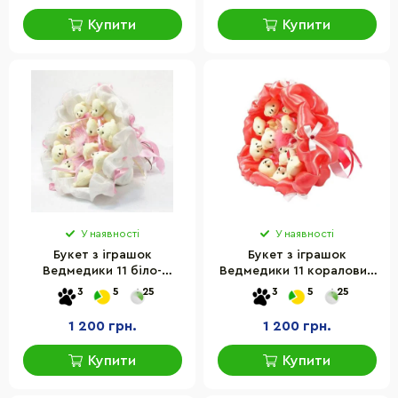
Купити
Купити
У наявності
У наявності
Букет з іграшок
Букет з іграшок
Ведмедики 11 біло-
Ведмедики 11 кораловий
рожевий зефір 5286IT
5284IT
3
5
25
3
5
25
1 200 грн.
1 200 грн.
Купити
Купити