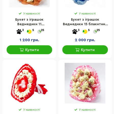
У наявності
У наявності
Букет з іграшок
Букет з іграшок
Ведмедики 11
Ведмедики 15 блакитний
теракотовий 5283IT
5297IT
3
5
25
3
5
25
1 200 грн.
2 000 грн.
Купити
Купити
У наявності
У наявності