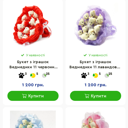
У наявності
У наявності
Букет з іграшок
Букет з іграшок
Ведмедики 11 червоний
Ведмедики 11 лавандовий
5281IT
5346IT
3
5
25
3
5
25
1 200 грн.
1 200 грн.
Купити
Купити